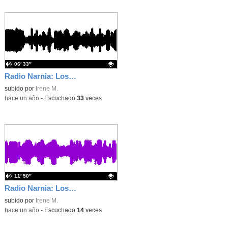
06′ 33″
Radio Narnia: Los 4 fantásticos
Contenido educativo.
subido por
Irene M.
-
hace un año
-
Escuchado
33
veces
11′ 50″
Radio Narnia: Los 5 fantásticos
Contenido educativo.
subido por
Irene M.
-
hace un año
-
Escuchado
14
veces