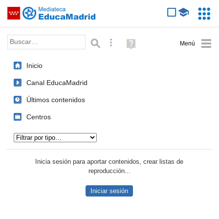
Mediateca de EducaMadrid
Saltar navegación
Servic
Educa
Palabra o frase:
Búsqueda avanzada
Ayuda
(en
ventana
Inicio
nueva)
Canal EducaMadrid
Últimos contenidos
Centros
Tipo de contenido:
Inicia sesión para aportar contenidos, crear listas de
reproducción...
Iniciar sesión