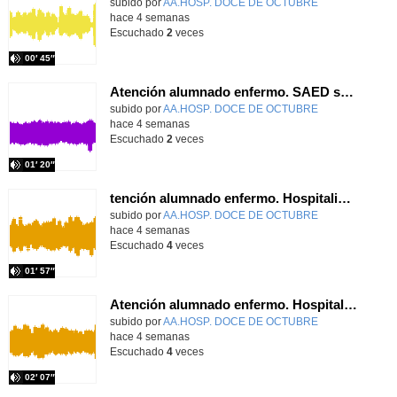
Contenido educativo.
subido por
AA.HOSP. DOCE DE OCTUBRE
-
hace 4 semanas
Escuchado
2
veces
00′ 45″
Atención alumnado enfermo. SAED secundaria. Charo Villamariz Cid.
Contenido educativo.
subido por
AA.HOSP. DOCE DE OCTUBRE
-
hace 4 semanas
Escuchado
2
veces
01′ 20″
tención alumnado enfermo. Hospitalización Psiquiátrica. María del Carmen Sanz Segura
Contenido educativo.
subido por
AA.HOSP. DOCE DE OCTUBRE
-
hace 4 semanas
Escuchado
4
veces
01′ 57″
Atención alumnado enfermo. Hospitalización Psiquiátrica. Miguel Ángel Baena Recio
Contenido educativo.
subido por
AA.HOSP. DOCE DE OCTUBRE
-
hace 4 semanas
Escuchado
4
veces
02′ 07″