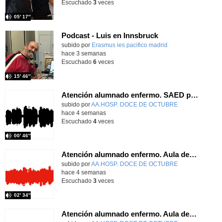
Escuchado
3
veces
05′ 17″
Podcast - Luis en Innsbruck
subido por
Erasmus ies pacifico madrid
-
hace 3 semanas
Escuchado
6
veces
15′ 46″
Atención alumnado enfermo. SAED primaria. José Nesh-Nash García
Contenido educativo.
subido por
AA.HOSP. DOCE DE OCTUBRE
-
hace 4 semanas
Escuchado
4
veces
00′ 46″
Atención alumnado enfermo. Aula dentro del hospital. Sara Martín Fernández.
Contenido educativo.
subido por
AA.HOSP. DOCE DE OCTUBRE
-
hace 4 semanas
Escuchado
3
veces
02′ 34″
Atención alumnado enfermo. Aula dentro del hospital. Rosa María Poza Hervás