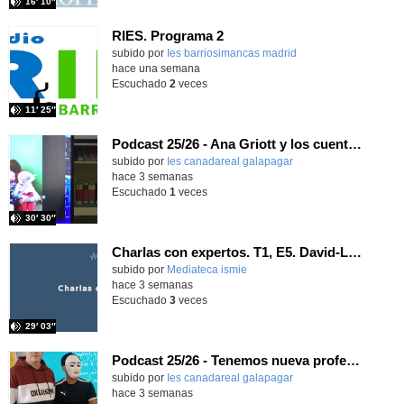
16′ 10″
RIES. Programa 2
Contenido educativo.
subido por
Ies barriosimancas madrid
-
hace una semana
Escuchado
2
veces
11′ 25″
Podcast 25/26 - Ana Griott y los cuentos de las voces olvidadas
subido por
Ies canadareal galapagar
-
hace 3 semanas
Escuchado
1
veces
30′ 30″
Charlas con expertos. T1, E5. David-Li Ilundáin Reviriego
subido por
Mediateca ismie
-
hace 3 semanas
Escuchado
3
veces
29′ 03″
Podcast 25/26 - Tenemos nueva profesora de Griego ¿Conoces a María Eugenia?
subido por
Ies canadareal galapagar
-
hace 3 semanas