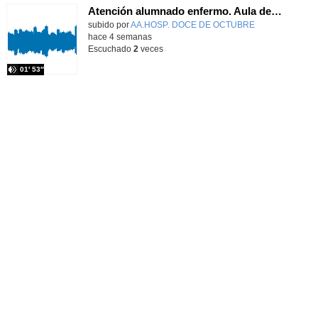
Atención alumnado enfermo. Aula dentro del hospital. Laura Gómez-Pardo Gayete
Contenido educativo.
subido por
AA.HOSP. DOCE DE OCTUBRE
-
hace 4 semanas
Escuchado
2
veces
01′ 53″