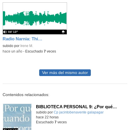
04′ 13″
Radio Narnia: This is a joke
Contenido educativo.
subido por
Irene M.
-
hace un año
-
Escuchado
7
veces
Ver más del mismo autor
Contenidos relacionados:
BIBLIOTECA PERSONAL 9: ¿Por qué ser feliz cuando puedes ser normal?
Contenido educativo.
subido por
Cp jacintobenavente galapagar
-
hace 22 horas
Escuchado
7
veces