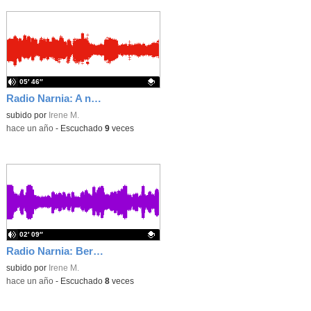
05′ 46″
Radio Narnia: A new school
Contenido educativo.
subido por
Irene M.
-
hace un año
-
Escuchado
9
veces
02′ 09″
Radio Narnia: Bermuda Triangle
Contenido educativo.
subido por
Irene M.
-
hace un año
-
Escuchado
8
veces