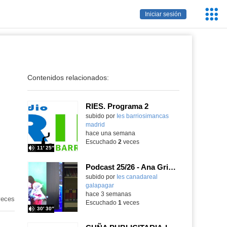
Servic
Iniciar sesión
Educa
Contenidos relacionados:
RIES. Programa 2
Contenido educativo.
subido por
Ies barriosimancas
madrid
-
hace una semana
Escuchado
2
veces
11′ 25″
Podcast 25/26 - Ana Griott y los cuentos de las voces olvidadas
subido por
Ies canadareal
galapagar
-
hace 3 semanas
eces
Escuchado
1
veces
30′ 30″