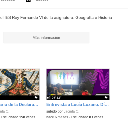
el IES Rey Fernando VI de la asignatura: Geografía e Historia
Más información
09′ 12″
250 Aniversario de la Declaración de Independencia de los EEUU. La contribución española.
Entrevista a Lucía Lozano. Día Internacional de la Mujer y la Niña en la Ciencia
ativo.
nta C.
Contenido educativo.
subido por
Jacinta C.
-
Escuchado
158
veces
-
hace 6 meses
-
Escuchado
83
veces