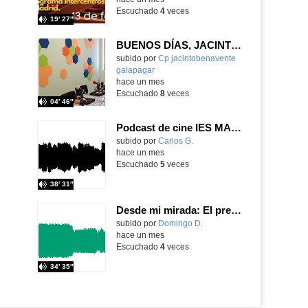
Escuchado
4
veces
19′ 27″
BUENOS DÍAS, JACINTO BENAVENTE: viernes, 19 de junio de 2026
Contenido educativo.
subido por
Cp jacintobenavente
galapagar
-
hace un mes
Escuchado
8
veces
04′ 46″
Podcast de cine IES MARIANA PINEDA
Contenido educativo.
subido por
Carlos G.
-
hace un mes
Escuchado
5
veces
38′ 31″
Desde mi mirada: El presente y futuro del Aula TEA
Contenido educativo.
subido por
Domingo D.
-
hace un mes
Escuchado
4
veces
34′ 35″