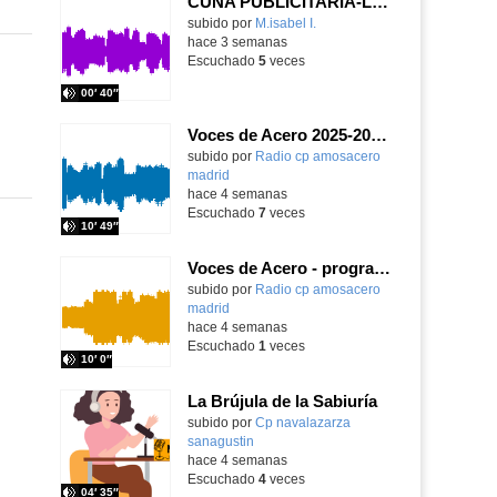
CUÑA PUBLICITARIA-LOS TRES CERDITOS
Contenido educativo.
subido por
M.isabel I.
-
hace 3 semanas
Escuchado
5
veces
00′ 40″
Voces de Acero 2025-2026 - ¡Alerta, planeta!
Contenido educativo.
subido por
Radio cp amosacero
madrid
-
hace 4 semanas
Escuchado
7
veces
10′ 49″
Voces de Acero - programa 2
Contenido educativo.
subido por
Radio cp amosacero
madrid
-
hace 4 semanas
Escuchado
1
veces
10′ 0″
La Brújula de la Sabiuría
Contenido educativo.
subido por
Cp navalazarza
sanagustin
-
hace 4 semanas
Escuchado
4
veces
04′ 35″