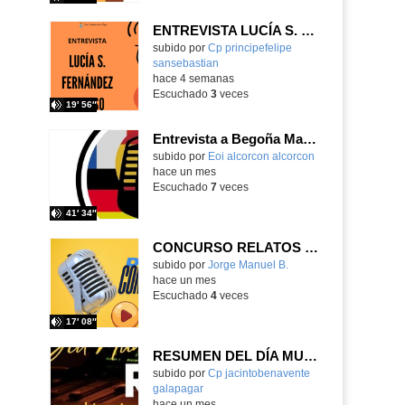
ENTREVISTA LUCÍA S. FERNÁNDEZ ALONSO
subido por
Cp principefelipe
sansebastian
-
hace 4 semanas
Escuchado
3
veces
19′ 56″
Entrevista a Begoña Martín, directora de la EOI Alcorcón-Ext. S. Martín
subido por
Eoi alcorcon alcorcon
-
hace un mes
Escuchado
7
veces
41′ 34″
CONCURSO RELATOS Y COMICS AMPA CEIP PRÍNCIPE FELIPE
Contenido educativo.
subido por
Jorge Manuel B.
-
hace un mes
Escuchado
4
veces
17′ 08″
RESUMEN DEL DÍA MUNDIAL DE LA RADIO Y LA I.A. PROGRAMA COLABORATIVO
Contenido educativo.
subido por
Cp jacintobenavente
galapagar
-
hace un mes