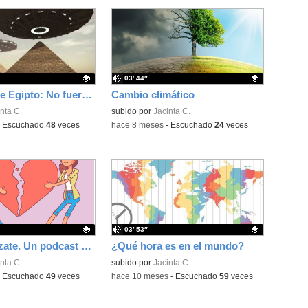
03′ 44″
Pirádimes de Egipto: No fueron los extraterrestres
Cambio climático
ativo.
nta C.
Contenido educativo.
subido por
Jacinta C.
-
Escuchado
48
veces
-
hace 8 meses
-
Escuchado
24
veces
03′ 53″
Desdramatízate. Un podcast de psicología desde el Rey Fernando VI
¿Qué hora es en el mundo?
ativo.
nta C.
Contenido educativo.
subido por
Jacinta C.
-
Escuchado
49
veces
-
hace 10 meses
-
Escuchado
59
veces