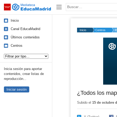
Mediateca de EducaMadrid
Saltar navegación
Palabra o frase:
Inicio
Canal EducaMadrid
Inicio
Centros
I
Últimos contenidos
Volume
50%
Centros
Tipo de contenido:
Inicia sesión para aportar
contenidos, crear listas de
reproducción...
Iniciar sesión
¿Todos los ma
Subido el
15 de octubre 
X (Twitter)