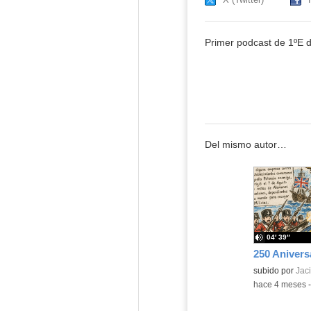
Primer podcast de 1ºE d
Del mismo autor…
04′ 39″
Contenido educ
subido por
Jaci
-
hace 4 meses