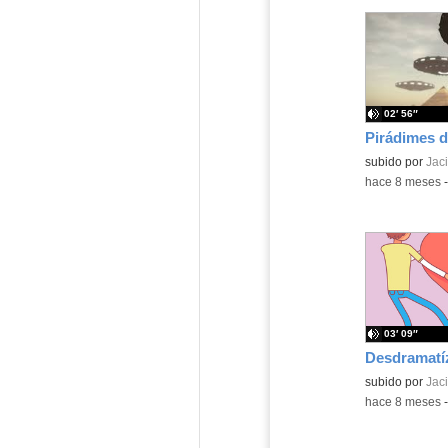
02′ 56″
Contenido educ
subido por
Jaci
-
hace 8 meses
03′ 09″
Contenido educ
subido por
Jaci
-
hace 8 meses