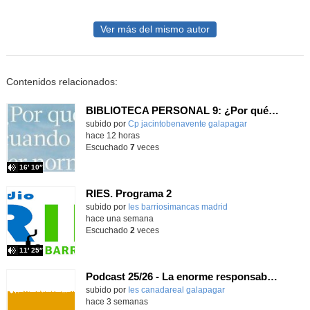
Ver más del mismo autor
Contenidos relacionados:
BIBLIOTECA PERSONAL 9: ¿Por qué ser feliz cuando puedes ser normal?
Contenido educativo.
subido por
Cp jacintobenavente galapagar
-
hace 12 horas
Escuchado
7
veces
16′ 10″
RIES. Programa 2
Contenido educativo.
subido por
Ies barriosimancas madrid
-
hace una semana
Escuchado
2
veces
11′ 25″
Podcast 25/26 - La enorme responsabilidad de ser juez
subido por
Ies canadareal galapagar
-
hace 3 semanas