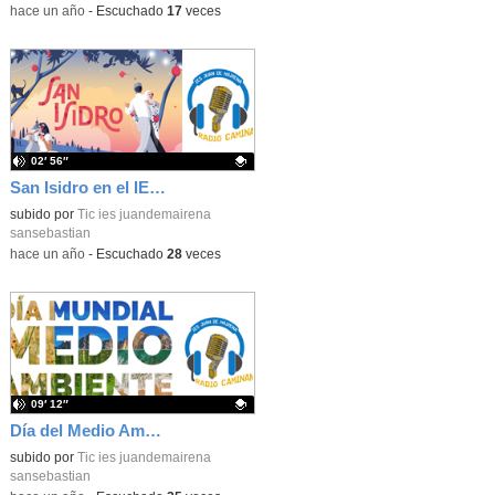
-
hace un año
-
Escuchado
17
veces
02′ 56″
San Isidro en el IES Juan de Mairena
Contenido educativo.
subido por
Tic ies juandemairena
sansebastian
-
hace un año
-
Escuchado
28
veces
09′ 12″
Día del Medio Ambiente
Contenido educativo.
subido por
Tic ies juandemairena
sansebastian