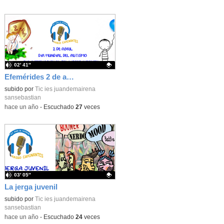
02′ 41″
Efemérides 2 de abril: Día mundial del Autismo y Día Internacional del libro infantil y juvenil
Contenido educativo.
subido por
Tic ies juandemairena
sansebastian
-
hace un año
-
Escuchado
27
veces
03′ 05″
La jerga juvenil
Contenido educativo.
subido por
Tic ies juandemairena
sansebastian
-
hace un año
-
Escuchado
24
veces