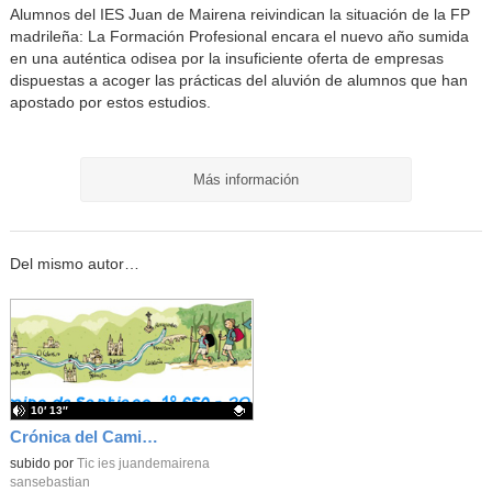
Alumnos del IES Juan de Mairena reivindican la situación de la FP
madrileña: La Formación Profesional encara el nuevo año sumida
en una auténtica odisea por la insuficiente oferta de empresas
dispuestas a acoger las prácticas del aluvión de alumnos que han
apostado por estos estudios.
Más información
Del mismo autor…
10′ 13″
Crónica del Camino de Santiago 1º ESO
Contenido educativo.
subido por
Tic ies juandemairena
sansebastian