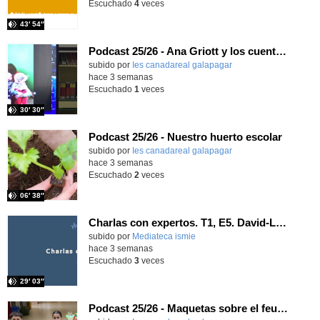
Escuchado
4
veces
43′ 54″
Podcast 25/26 - Ana Griott y los cuentos de las voces olvidadas
subido por
Ies canadareal galapagar
-
hace 3 semanas
Escuchado
1
veces
30′ 30″
Podcast 25/26 - Nuestro huerto escolar
subido por
Ies canadareal galapagar
-
hace 3 semanas
Escuchado
2
veces
06′ 38″
Charlas con expertos. T1, E5. David-Li Ilundáin Reviriego
subido por
Mediateca ismie
-
hace 3 semanas
Escuchado
3
veces
29′ 03″
Podcast 25/26 - Maquetas sobre el feudalismo