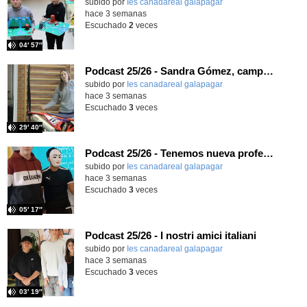
subido por
Ies canadareal galapagar
-
hace 3 semanas
Escuchado
2
veces
04′ 57″
Podcast 25/26 - Sandra Gómez, campeona de Enduro
subido por
Ies canadareal galapagar
-
hace 3 semanas
Escuchado
3
veces
29′ 40″
Podcast 25/26 - Tenemos nueva profesora de Griego ¿Conoces a María Eugenia?
subido por
Ies canadareal galapagar
-
hace 3 semanas
Escuchado
3
veces
05′ 17″
Podcast 25/26 - I nostri amici italiani
subido por
Ies canadareal galapagar
-
hace 3 semanas
Escuchado
3
veces
03′ 19″