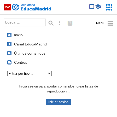
Mediateca de EducaMadrid
Saltar navegación
Servic
Educa
Palabra o frase:
Búsqueda avanzada
Ayuda
(en
ventana
Inicio
nueva)
Canal EducaMadrid
Últimos contenidos
Centros
Tipo de contenido:
Inicia sesión para aportar contenidos, crear listas de
reproducción...
Iniciar sesión