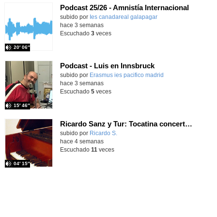
Podcast 25/26 - Amnistía Internacional
subido por
Ies canadareal galapagar
-
hace 3 semanas
Escuchado
3
veces
20′ 06″
Podcast - Luis en Innsbruck
subido por
Erasmus ies pacifico madrid
-
hace 3 semanas
Escuchado
5
veces
15′ 46″
Ricardo Sanz y Tur: Tocatina concertante al aire español
subido por
Ricardo S.
-
hace 4 semanas
Escuchado
11
veces
04′ 15″