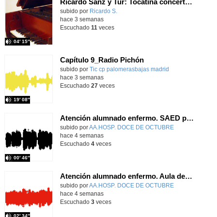
Ricardo Sanz y Tur: Tocatina concertante al aire español
subido por
Ricardo S.
-
hace 3 semanas
Escuchado
11
veces
04′ 15″
Capítulo 9_Radio Pichón
Contenido educativo.
subido por
Tic cp palomerasbajas madrid
-
hace 3 semanas
Escuchado
27
veces
19′ 08″
Atención alumnado enfermo. SAED primaria. José Nesh-Nash García
Contenido educativo.
subido por
AA.HOSP. DOCE DE OCTUBRE
-
hace 4 semanas
Escuchado
4
veces
00′ 46″
Atención alumnado enfermo. Aula dentro del hospital. Sara Martín Fernández.
Contenido educativo.
subido por
AA.HOSP. DOCE DE OCTUBRE
-
hace 4 semanas
Escuchado
3
veces
02′ 34″