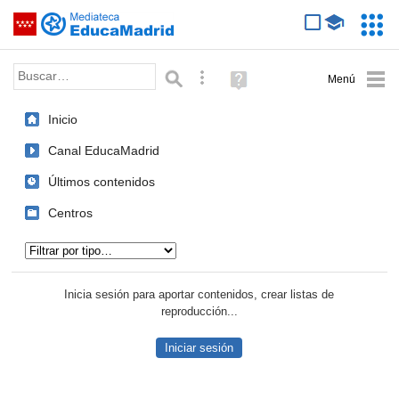
Mediateca de EducaMadrid
Saltar navegación
Servic
Educa
Palabra o frase:
Búsqueda avanzada
Ayuda
(en
ventana
Inicio
nueva)
Canal EducaMadrid
Últimos contenidos
Centros
Tipo de contenido:
Inicia sesión para aportar contenidos, crear listas de
reproducción...
Iniciar sesión