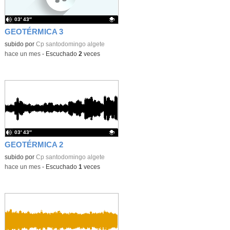
03′ 43″
GEOTÉRMICA 3
Contenido educativo.
subido por
Cp santodomingo algete
-
hace un mes
-
Escuchado
2
veces
03′ 43″
GEOTÉRMICA 2
Contenido educativo.
subido por
Cp santodomingo algete
-
hace un mes
-
Escuchado
1
veces