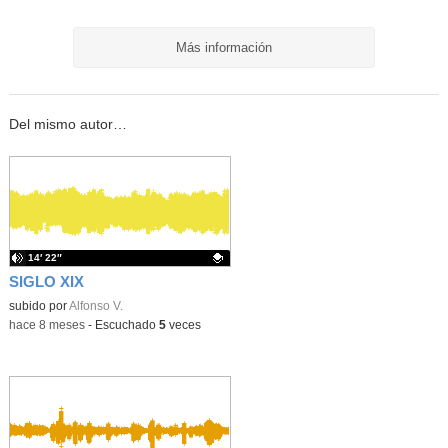
Más información
Del mismo autor…
14′ 22″
SIGLO XIX
Contenido educativo.
subido por
Alfonso V.
-
hace 8 meses
-
Escuchado
5
veces