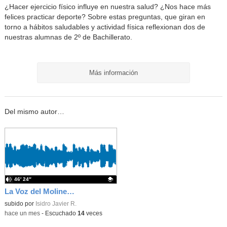
¿Hacer ejercicio físico influye en nuestra salud? ¿Nos hace más
felices practicar deporte? Sobre estas preguntas, que giran en
torno a hábitos saludables y actividad física reflexionan dos de
nuestras alumnas de 2º de Bachillerato.
Más información
Del mismo autor…
46′ 24″
La Voz del Moliner - Temporada 1 - Programa 6 - El último y nos vamos
Contenido educativo.
subido por
Isidro Javier R.
-
hace un mes
-
Escuchado
14
veces