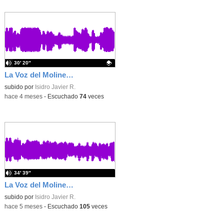
30′ 20″
La Voz del Moliner - Temporada 1 - Programa 4
Contenido educativo.
subido por
Isidro Javier R.
-
hace 4 meses
-
Escuchado
74
veces
34′ 39″
La Voz del Moliner - Temporada 1 - Programa 3
subido por
Isidro Javier R.
-
hace 5 meses
-
Escuchado
105
veces