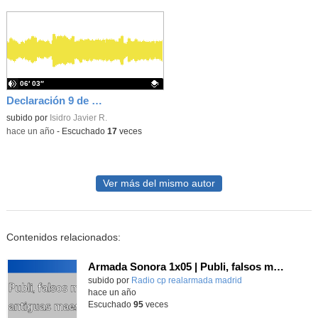
06′ 03″
Declaración 9 de mayo Día de Europa
Contenido educativo.
subido por
Isidro Javier R.
-
hace un año
-
Escuchado
17
veces
Ver más del mismo autor
Contenidos relacionados:
Armada Sonora 1x05 | Publi, falsos mitos y antiguas maestras
subido por
Radio cp realarmada madrid
-
hace un año
Escuchado
95
veces