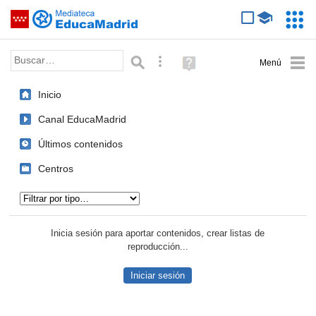
Mediateca de EducaMadrid
Saltar navegación
Servic
Educa
Palabra o frase:
Búsqueda avanzada
Ayuda
(en
ventana
Inicio
nueva)
Canal EducaMadrid
Últimos contenidos
Centros
Tipo de contenido:
Inicia sesión para aportar contenidos, crear listas de
reproducción...
Iniciar sesión