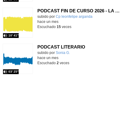
PODCAST FIN DE CURSO 2026 - LA LEONERA
subido por
Cp leonfelipe arganda
-
hace un mes
Escuchado
15
veces
10′ 41″
PODCAST LITERARIO
Contenido educativo.
subido por
Sonia G.
-
hace un mes
Escuchado
2
veces
03′ 25″