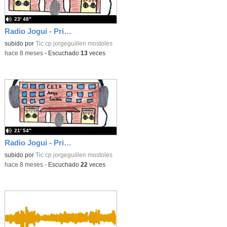
23′ 48″
Radio Jogui - Primer Trimestre 2025 - Las entrevistas de 5ºB
subido por
Tic cp jorgeguillen mostoles
-
hace 8 meses
-
Escuchado
13
veces
21′ 54″
Radio Jogui - Primer Trimestre 2025 - Las entrevistas de 5ºA
subido por
Tic cp jorgeguillen mostoles
-
hace 8 meses
-
Escuchado
22
veces