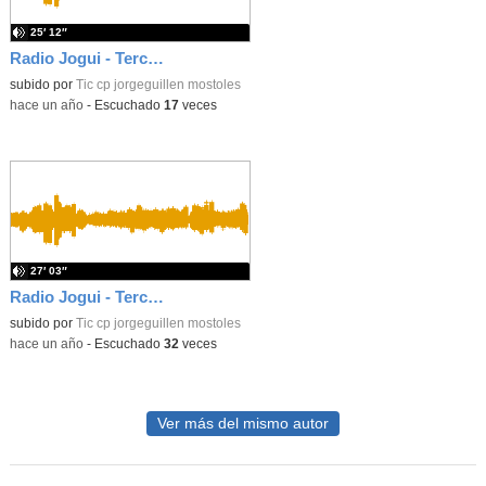
25′ 12″
Radio Jogui - Tercer trimestre 24-25 - 4ºB
subido por
Tic cp jorgeguillen mostoles
-
hace un año
-
Escuchado
17
veces
27′ 03″
Radio Jogui - Tercer trimestre 24-25 - 4ºA
subido por
Tic cp jorgeguillen mostoles
-
hace un año
-
Escuchado
32
veces
Ver más del mismo autor