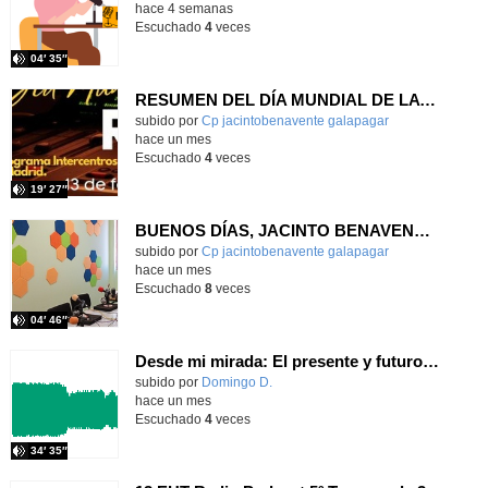
hace 4 semanas
Escuchado
4
veces
04′ 35″
RESUMEN DEL DÍA MUNDIAL DE LA RADIO Y LA I.A. PROGRAMA COLABORATIVO
Contenido educativo.
subido por
Cp jacintobenavente galapagar
-
hace un mes
Escuchado
4
veces
19′ 27″
BUENOS DÍAS, JACINTO BENAVENTE: viernes, 19 de junio de 2026
Contenido educativo.
subido por
Cp jacintobenavente galapagar
-
hace un mes
Escuchado
8
veces
04′ 46″
Desde mi mirada: El presente y futuro del Aula TEA
Contenido educativo.
subido por
Domingo D.
-
hace un mes
Escuchado
4
veces
34′ 35″