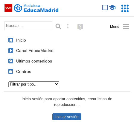
Mediateca de EducaMadrid
Saltar navegación
Servic
Educa
Palabra o frase:
Búsqueda avanzada
Ayuda
(en
ventana
Inicio
nueva)
Canal EducaMadrid
Últimos contenidos
Centros
Tipo de contenido:
Inicia sesión para aportar contenidos, crear listas de
reproducción...
Iniciar sesión