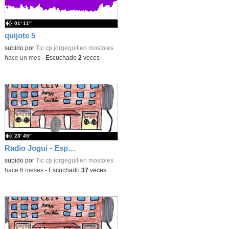
01′ 11″
quijote 5
subido por
Tic cp jorgeguillen mostoles
-
hace un mes
-
Escuchado
2
veces
23′ 45″
Radio Jogui - Especial día de la radio
subido por
Tic cp jorgeguillen mostoles
-
hace 6 meses
-
Escuchado
37
veces