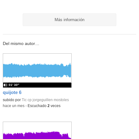
Más información
Del mismo autor…
01′ 30″
quijote 6
subido por
Tic cp jorgeguillen mostoles
-
hace un mes
-
Escuchado
2
veces