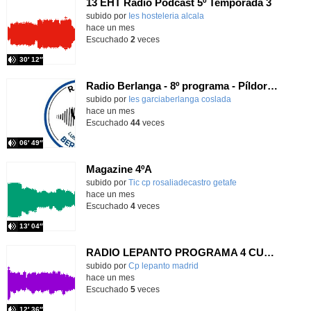
13 EHT Radio Podcast 5º Temporada 3
Contenido educativo.
subido por
Ies hosteleria alcala
-
hace un mes
Escuchado
2
veces
30′ 12″
Radio Berlanga - 8º programa - Píldora filosófica
Contenido educativo.
subido por
Ies garciaberlanga coslada
-
hace un mes
Escuchado
44
veces
06′ 49″
Magazine 4ºA
Contenido educativo.
subido por
Tic cp rosaliadecastro getafe
-
hace un mes
Escuchado
4
veces
13′ 04″
RADIO LEPANTO PROGRAMA 4 CURSO 25-26
Contenido educativo.
subido por
Cp lepanto madrid
-
hace un mes
Escuchado
5
veces
12′ 36″