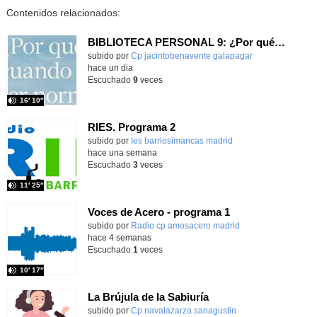
Contenidos relacionados:
BIBLIOTECA PERSONAL 9: ¿Por qué ser feliz cuando puedes ser normal?
Contenido educativo.
subido por
Cp jacintobenavente galapagar
-
hace un dia
Escuchado
9
veces
16′ 10″
RIES. Programa 2
Contenido educativo.
subido por
Ies barriosimancas madrid
-
hace una semana
Escuchado
3
veces
11′ 25″
Voces de Acero - programa 1
Contenido educativo.
subido por
Radio cp amosacero madrid
-
hace 4 semanas
Escuchado
1
veces
10′ 17″
La Brújula de la Sabiuría
Contenido educativo.
subido por
Cp navalazarza sanagustin
-