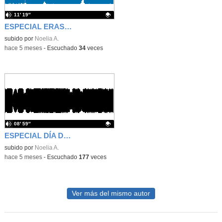
11′ 19″
ESPECIAL ERASMUS
Contenido educativo.
subido por
Noelia A.
-
hace 5 meses
-
Escuchado
34
veces
08′ 59″
ESPECIAL DÍA DE LA MUJER
Contenido educativo.
subido por
Noelia A.
-
hace 5 meses
-
Escuchado
177
veces
Ver más del mismo autor