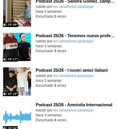
Podcast 25/26 - Sandra Gómez, campeona de Enduro
subido por
Ies canadareal galapagar
-
hace 3 semanas
Escuchado
3
veces
29′ 40″
Podcast 25/26 - Tenemos nueva profesora de Griego ¿Conoces a María Eugenia?
subido por
Ies canadareal galapagar
-
hace 3 semanas
Escuchado
3
veces
05′ 17″
Podcast 25/26 - I nostri amici italiani
subido por
Ies canadareal galapagar
-
hace 3 semanas
Escuchado
3
veces
03′ 19″
Podcast 25/26 - Amnistía Internacional
subido por
Ies canadareal galapagar
-
hace 3 semanas
Escuchado
3
veces
20′ 06″