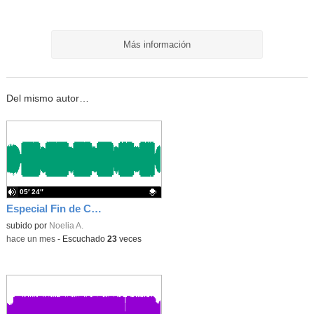
Más información
Del mismo autor…
05′ 24″
Especial Fin de Curso: ¡Feliz verano!
Contenido educativo.
subido por
Noelia A.
-
hace un mes
-
Escuchado
23
veces