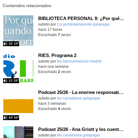
Contenidos relacionados:
BIBLIOTECA PERSONAL 9: ¿Por qué ser feliz cuando puedes ser normal?
Contenido educativo.
subido por
Cp jacintobenavente galapagar
-
hace 17 horas
Escuchado
7
veces
16′ 10″
RIES. Programa 2
Contenido educativo.
subido por
Ies barriosimancas madrid
-
hace una semana
Escuchado
2
veces
11′ 25″
Podcast 25/26 - La enorme responsabilidad de ser juez
subido por
Ies canadareal galapagar
-
hace 3 semanas
Escuchado
4
veces
43′ 54″
Podcast 25/26 - Ana Griott y los cuentos de las voces olvidadas
subido por
Ies canadareal galapagar
-