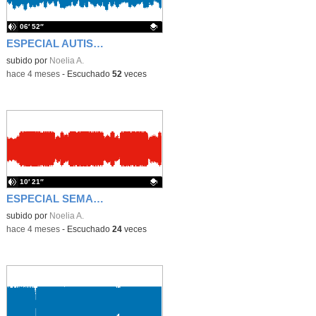
06′ 52″
ESPECIAL AUTISMO
Contenido educativo.
subido por
Noelia A.
-
hace 4 meses
-
Escuchado
52
veces
10′ 21″
ESPECIAL SEMANA SANTA
Contenido educativo.
subido por
Noelia A.
-
hace 4 meses
-
Escuchado
24
veces