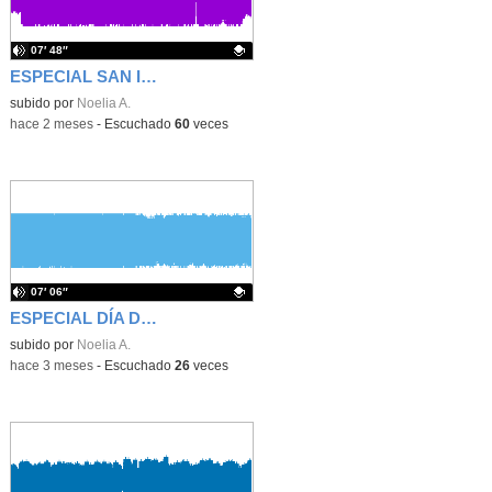
07′ 48″
ESPECIAL SAN ISIDRO
Contenido educativo.
subido por
Noelia A.
-
hace 2 meses
-
Escuchado
60
veces
07′ 06″
ESPECIAL DÍA DEL LIBRO
Contenido educativo.
subido por
Noelia A.
-
hace 3 meses
-
Escuchado
26
veces