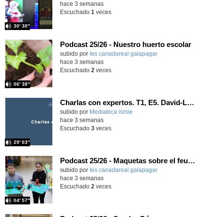
hace 3 semanas
Escuchado
1
veces
30′ 30″
Podcast 25/26 - Nuestro huerto escolar
subido por
Ies canadareal galapagar
-
hace 3 semanas
Escuchado
2
veces
06′ 38″
Charlas con expertos. T1, E5. David-Li Ilundáin Reviriego
subido por
Mediateca ismie
-
hace 3 semanas
Escuchado
3
veces
29′ 03″
Podcast 25/26 - Maquetas sobre el feudalismo
subido por
Ies canadareal galapagar
-
hace 3 semanas
Escuchado
2
veces
04′ 57″