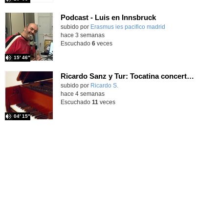
Podcast - Luis en Innsbruck
subido por
Erasmus ies pacifico madrid
-
hace 3 semanas
Escuchado
6
veces
15′ 46″
Ricardo Sanz y Tur: Tocatina concertante al aire español
subido por
Ricardo S.
-
hace 4 semanas
Escuchado
11
veces
04′ 15″