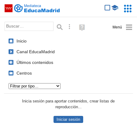
Mediateca de EducaMadrid
Saltar navegación
Servic
Educa
Palabra o frase:
Búsqueda avanzada
Ayuda
(en
ventana
Inicio
nueva)
Canal EducaMadrid
Últimos contenidos
Centros
Tipo de contenido:
Inicia sesión para aportar contenidos, crear listas de
reproducción...
Iniciar sesión