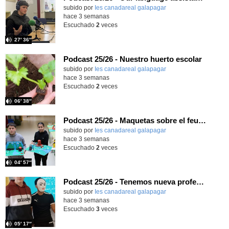
subido por
Ies canadareal galapagar
-
hace 3 semanas
Escuchado
2
veces
27′ 36″
Podcast 25/26 - Nuestro huerto escolar
subido por
Ies canadareal galapagar
-
hace 3 semanas
Escuchado
2
veces
06′ 38″
Podcast 25/26 - Maquetas sobre el feudalismo
subido por
Ies canadareal galapagar
-
hace 3 semanas
Escuchado
2
veces
04′ 57″
Podcast 25/26 - Tenemos nueva profesora de Griego ¿Conoces a María Eugenia?
subido por
Ies canadareal galapagar
-
hace 3 semanas
Escuchado
3
veces
05′ 17″