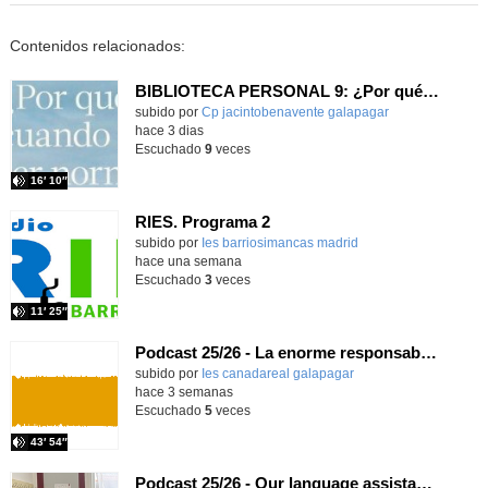
Contenidos relacionados:
BIBLIOTECA PERSONAL 9: ¿Por qué ser feliz cuando puedes ser normal?
Contenido educativo.
subido por
Cp jacintobenavente galapagar
-
hace 3 dias
Escuchado
9
veces
16′ 10″
RIES. Programa 2
Contenido educativo.
subido por
Ies barriosimancas madrid
-
hace una semana
Escuchado
3
veces
11′ 25″
Podcast 25/26 - La enorme responsabilidad de ser juez
subido por
Ies canadareal galapagar
-
hace 3 semanas
Escuchado
5
veces
43′ 54″
Podcast 25/26 - Our language assistant Ellie