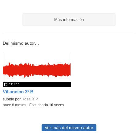
Más información
Del mismo autor…
01′ 44″
Villancico 3º B
subido por
Rosalía P.
-
hace 8 meses
-
Escuchado
10
veces
Ver más del mismo autor