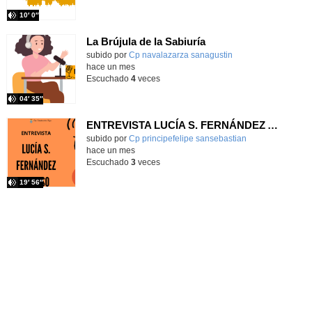
10′ 0″
La Brújula de la Sabiuría
Contenido educativo.
subido por
Cp navalazarza sanagustin
-
hace un mes
Escuchado
4
veces
04′ 35″
ENTREVISTA LUCÍA S. FERNÁNDEZ ALONSO
subido por
Cp principefelipe sansebastian
-
hace un mes
Escuchado
3
veces
19′ 56″