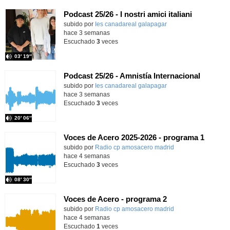
Podcast 25/26 - I nostri amici italiani
subido por
Ies canadareal galapagar
-
hace 3 semanas
Escuchado
3
veces
03′ 19″
Podcast 25/26 - Amnistía Internacional
subido por
Ies canadareal galapagar
-
hace 3 semanas
Escuchado
3
veces
20′ 06″
Voces de Acero 2025-2026 - programa 1
Contenido educativo.
subido por
Radio cp amosacero madrid
-
hace 4 semanas
Escuchado
3
veces
08′ 30″
Voces de Acero - programa 2
Contenido educativo.
subido por
Radio cp amosacero madrid
-
hace 4 semanas
Escuchado
1
veces