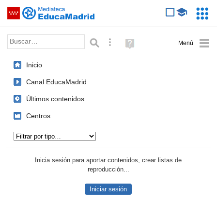
Mediateca de EducaMadrid
Saltar navegación
Servic
Educa
Palabra o frase:
Búsqueda avanzada
Ayuda
(en
ventana
Inicio
nueva)
Canal EducaMadrid
Últimos contenidos
Centros
Tipo de contenido:
Inicia sesión para aportar contenidos, crear listas de
reproducción...
Iniciar sesión