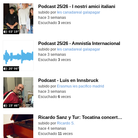
Podcast 25/26 - I nostri amici italiani
subido por
Ies canadareal galapagar
-
hace 3 semanas
Escuchado
3
veces
03′ 19″
Podcast 25/26 - Amnistía Internacional
subido por
Ies canadareal galapagar
-
hace 3 semanas
Escuchado
3
veces
20′ 06″
Podcast - Luis en Innsbruck
subido por
Erasmus ies pacifico madrid
-
hace 3 semanas
Escuchado
6
veces
15′ 46″
Ricardo Sanz y Tur: Tocatina concertante al aire español
subido por
Ricardo S.
-
hace 4 semanas
Escuchado
11
veces