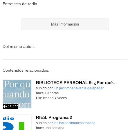
Entrevista de radio
Más información
Del mismo autor…
Contenidos relacionados:
BIBLIOTECA PERSONAL 9: ¿Por qué ser feliz cuando puedes ser normal?
Contenido educativo.
subido por
Cp jacintobenavente galapagar
-
hace 19 horas
Escuchado
7
veces
16′ 10″
RIES. Programa 2
Contenido educativo.
subido por
Ies barriosimancas madrid
-
hace una semana