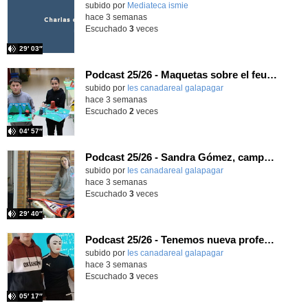
subido por
Mediateca ismie
-
hace 3 semanas
Escuchado
3
veces
29′ 03″
Podcast 25/26 - Maquetas sobre el feudalismo
subido por
Ies canadareal galapagar
-
hace 3 semanas
Escuchado
2
veces
04′ 57″
Podcast 25/26 - Sandra Gómez, campeona de Enduro
subido por
Ies canadareal galapagar
-
hace 3 semanas
Escuchado
3
veces
29′ 40″
Podcast 25/26 - Tenemos nueva profesora de Griego ¿Conoces a María Eugenia?
subido por
Ies canadareal galapagar
-
hace 3 semanas
Escuchado
3
veces
05′ 17″