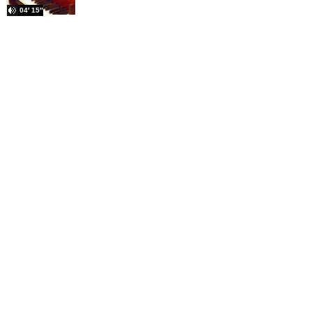
04′ 15″