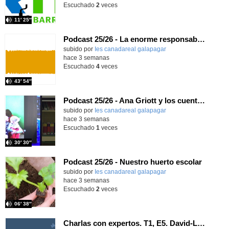
Escuchado
2
veces
11′ 25″
Podcast 25/26 - La enorme responsabilidad de ser juez
subido por
Ies canadareal galapagar
-
hace 3 semanas
Escuchado
4
veces
43′ 54″
Podcast 25/26 - Ana Griott y los cuentos de las voces olvidadas
subido por
Ies canadareal galapagar
-
hace 3 semanas
Escuchado
1
veces
30′ 30″
Podcast 25/26 - Nuestro huerto escolar
subido por
Ies canadareal galapagar
-
hace 3 semanas
Escuchado
2
veces
06′ 38″
Charlas con expertos. T1, E5. David-Li Ilundáin Reviriego