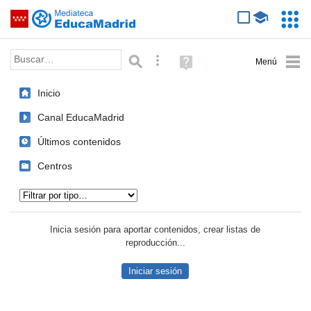
Mediateca de EducaMadrid
Saltar navegación
Servic
Educa
Palabra o frase:
Búsqueda avanzada
Ayuda
(en
ventana
Inicio
nueva)
Canal EducaMadrid
Últimos contenidos
Centros
Tipo de contenido:
Inicia sesión para aportar contenidos, crear listas de
reproducción...
Iniciar sesión