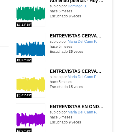
Abriendo puertas - Hoy entramos en biología
Contenido educativo.
subido por
Domingo D.
-
hace 5 meses
Escuchado
8
veces
13′ 38″
ENTREVISTAS CERVANTINAS
Contenido educativo.
subido por
María Del Carm P.
-
hace 5 meses
Escuchado
26
veces
07′ 05″
ENTREVISTAS CERVANTINAS
Contenido educativo.
subido por
María Del Carm P.
-
hace 5 meses
Escuchado
15
veces
01′ 43″
ENTREVISTAS EN ONDA CERVANTES
Contenido educativo.
subido por
María Del Carm P.
-
hace 5 meses
Escuchado
9
veces
07′ 20″