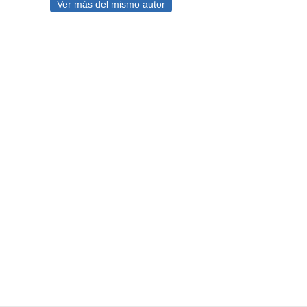
Ver más del mismo autor