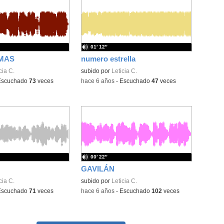
01′ 12″
MAS
numero estrella
cia C.
subido por
Leticia C.
Escuchado
73
veces
-
hace 6 años
-
Escuchado
47
veces
00′ 22″
GAVILÁN
cia C.
subido por
Leticia C.
Escuchado
71
veces
-
hace 6 años
-
Escuchado
102
veces