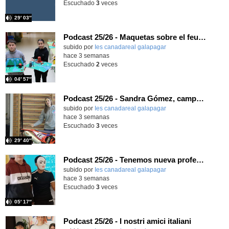
Escuchado
3
veces
29′ 03″
Podcast 25/26 - Maquetas sobre el feudalismo
subido por
Ies canadareal galapagar
-
hace 3 semanas
Escuchado
2
veces
04′ 57″
Podcast 25/26 - Sandra Gómez, campeona de Enduro
subido por
Ies canadareal galapagar
-
hace 3 semanas
Escuchado
3
veces
29′ 40″
Podcast 25/26 - Tenemos nueva profesora de Griego ¿Conoces a María Eugenia?
subido por
Ies canadareal galapagar
-
hace 3 semanas
Escuchado
3
veces
05′ 17″
Podcast 25/26 - I nostri amici italiani