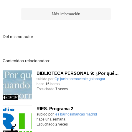
Más información
Del mismo autor…
Contenidos relacionados:
BIBLIOTECA PERSONAL 9: ¿Por qué ser feliz cuando puedes ser normal?
Contenido educativo.
subido por
Cp jacintobenavente galapagar
-
hace 15 horas
Escuchado
7
veces
16′ 10″
RIES. Programa 2
Contenido educativo.
subido por
Ies barriosimancas madrid
-
hace una semana
Escuchado
2
veces