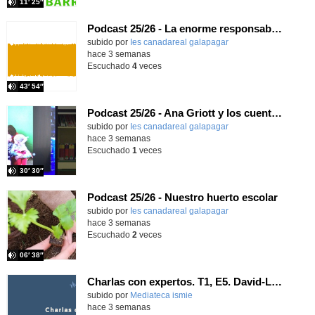
11′ 25″
Podcast 25/26 - La enorme responsabilidad de ser juez
subido por
Ies canadareal galapagar
-
hace 3 semanas
Escuchado
4
veces
43′ 54″
Podcast 25/26 - Ana Griott y los cuentos de las voces olvidadas
subido por
Ies canadareal galapagar
-
hace 3 semanas
Escuchado
1
veces
30′ 30″
Podcast 25/26 - Nuestro huerto escolar
subido por
Ies canadareal galapagar
-
hace 3 semanas
Escuchado
2
veces
06′ 38″
Charlas con expertos. T1, E5. David-Li Ilundáin Reviriego
subido por
Mediateca ismie
-
hace 3 semanas