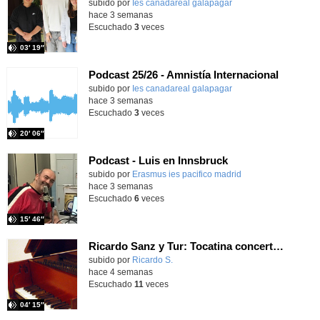
subido por
Ies canadareal galapagar
-
hace 3 semanas
Escuchado
3
veces
03′ 19″
Podcast 25/26 - Amnistía Internacional
subido por
Ies canadareal galapagar
-
hace 3 semanas
Escuchado
3
veces
20′ 06″
Podcast - Luis en Innsbruck
subido por
Erasmus ies pacifico madrid
-
hace 3 semanas
Escuchado
6
veces
15′ 46″
Ricardo Sanz y Tur: Tocatina concertante al aire español
subido por
Ricardo S.
-
hace 4 semanas
Escuchado
11
veces
04′ 15″