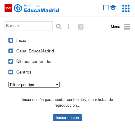
Mediateca de EducaMadrid
Saltar navegación
Servic
Educa
Palabra o frase:
Búsqueda avanzada
Ayuda
(en
ventana
Inicio
nueva)
Canal EducaMadrid
Últimos contenidos
Centros
Tipo de contenido:
Inicia sesión para aportar contenidos, crear listas de
reproducción...
Iniciar sesión