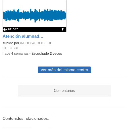
01′ 53″
Atención alumnado enfermo. Aula dentro del hospital. Laura Gómez-Pardo Gayete
Contenido educativo.
subido por
AA.HOSP. DOCE DE
OCTUBRE
-
hace 4 semanas
-
Escuchado
2
veces
Ver más del mismo centro
Comentarios
Contenidos relacionados: