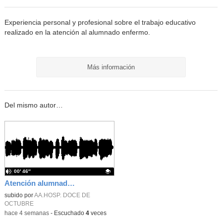
Experiencia personal y profesional sobre el trabajo educativo
realizado en la atención al alumnado enfermo.
Más información
Del mismo autor…
00′ 46″
Atención alumnado enfermo. SAED primaria. José Nesh-Nash García
Contenido educativo.
subido por
AA.HOSP. DOCE DE
OCTUBRE
-
hace 4 semanas
-
Escuchado
4
veces