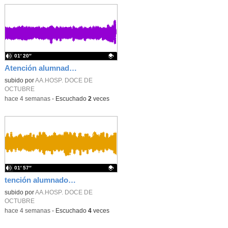
01′ 20″
Atención alumnado enfermo. SAED secundaria. Charo Villamariz Cid.
Contenido educativo.
subido por
AA.HOSP. DOCE DE
OCTUBRE
-
hace 4 semanas
-
Escuchado
2
veces
01′ 57″
tención alumnado enfermo. Hospitalización Psiquiátrica. María del Carmen Sanz Segura
Contenido educativo.
subido por
AA.HOSP. DOCE DE
OCTUBRE
-
hace 4 semanas
-
Escuchado
4
veces