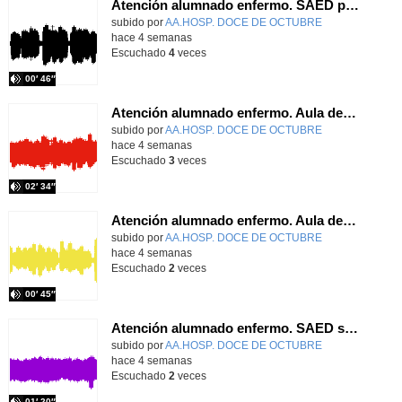
Atención alumnado enfermo. SAED primaria. José Nesh-Nash García
Contenido educativo.
subido por
AA.HOSP. DOCE DE OCTUBRE
-
hace 4 semanas
Escuchado
4
veces
00′ 46″
Atención alumnado enfermo. Aula dentro del hospital. Sara Martín Fernández.
Contenido educativo.
subido por
AA.HOSP. DOCE DE OCTUBRE
-
hace 4 semanas
Escuchado
3
veces
02′ 34″
Atención alumnado enfermo. Aula dentro del hospital. Rosa María Poza Hervás
Contenido educativo.
subido por
AA.HOSP. DOCE DE OCTUBRE
-
hace 4 semanas
Escuchado
2
veces
00′ 45″
Atención alumnado enfermo. SAED secundaria. Charo Villamariz Cid.
Contenido educativo.
subido por
AA.HOSP. DOCE DE OCTUBRE
-
hace 4 semanas
Escuchado
2
veces
01′ 20″