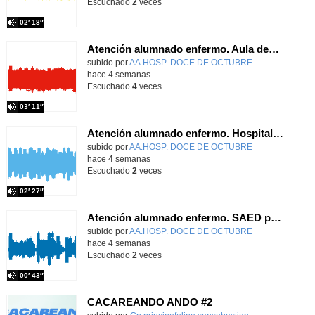
Escuchado
2
veces
02′ 18″
Atención alumnado enfermo. Aula dentro del hospital. Agustín Parrilla Carrobles
Contenido educativo.
subido por
AA.HOSP. DOCE DE OCTUBRE
-
hace 4 semanas
Escuchado
4
veces
03′ 11″
Atención alumnado enfermo. Hospitalización Psiquiátrica. Amanda Hernangómez
Contenido educativo.
subido por
AA.HOSP. DOCE DE OCTUBRE
-
hace 4 semanas
Escuchado
2
veces
02′ 27″
Atención alumnado enfermo. SAED primaria. Ana Gómez Fernández
Contenido educativo.
subido por
AA.HOSP. DOCE DE OCTUBRE
-
hace 4 semanas
Escuchado
2
veces
00′ 43″
CACAREANDO ANDO #2