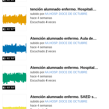
tención alumnado enfermo. Hospitalización Psiquiátrica. María del Carmen Sanz Segura
Contenido educativo.
subido por
AA.HOSP. DOCE DE OCTUBRE
-
hace 4 semanas
Escuchado
4
veces
01′ 57″
Atención alumnado enfermo. Aula dentro del hospital. Laura Gómez-Pardo Gayete
Contenido educativo.
subido por
AA.HOSP. DOCE DE OCTUBRE
-
hace 4 semanas
Escuchado
2
veces
01′ 53″
Atención alumnado enfermo. Hospitalización Psiquiátrica. Laura Barrasa Fano.
Contenido educativo.
subido por
AA.HOSP. DOCE DE OCTUBRE
-
hace 4 semanas
Escuchado
4
veces
03′ 53″
Atención alumnado enfermo. SAED secundaria. Diana Sánchez Domínguez
Contenido educativo.
subido por
AA.HOSP. DOCE DE OCTUBRE
-
hace 4 semanas