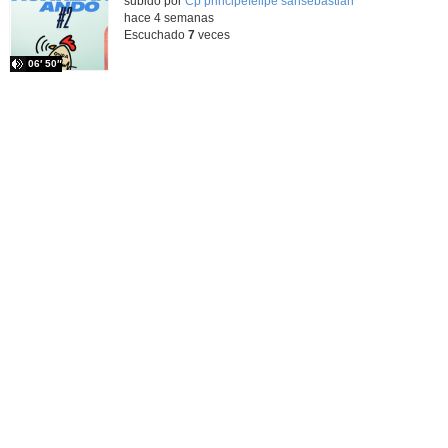
subido por
Cp principefelipe sansebastian
-
hace 4 semanas
Escuchado
7
veces
06′ 50″