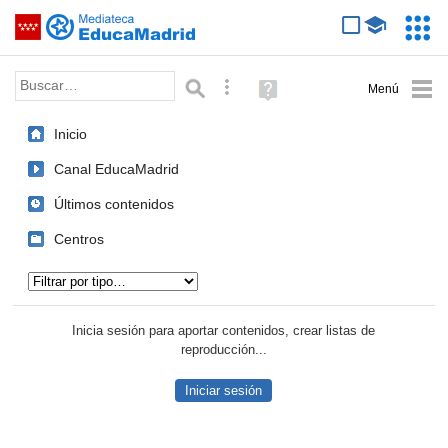
Mediateca de EducaMadrid
Saltar navegación
Servic
Educa
Palabra o frase:
Búsqueda avanzada
Ayuda
(en
ventana
Inicio
nueva)
Canal EducaMadrid
Últimos contenidos
Centros
Tipo de contenido:
Inicia sesión para aportar contenidos, crear listas de
reproducción...
Iniciar sesión