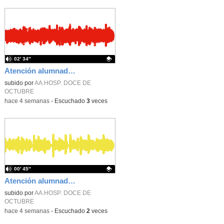
02′ 34″
Atención alumnado enfermo. Aula dentro del hospital. Sara Martín Fernández.
Contenido educativo.
subido por
AA.HOSP. DOCE DE
OCTUBRE
-
hace 4 semanas
-
Escuchado
3
veces
00′ 45″
Atención alumnado enfermo. Aula dentro del hospital. Rosa María Poza Hervás
Contenido educativo.
subido por
AA.HOSP. DOCE DE
OCTUBRE
-
hace 4 semanas
-
Escuchado
2
veces