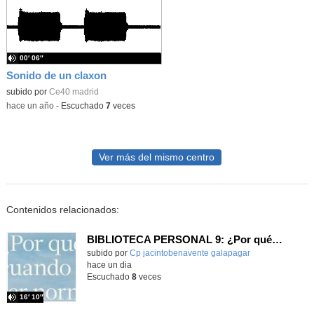
00′ 06″
Sonido de un claxon
subido por
Ce40 madrid
-
hace un año
-
Escuchado
7
veces
Ver más del mismo centro
Contenidos relacionados:
BIBLIOTECA PERSONAL 9: ¿Por qué ser feliz cuando puedes ser normal?
Contenido educativo.
subido por
Cp jacintobenavente galapagar
-
hace un dia
Escuchado
8
veces
16′ 10″