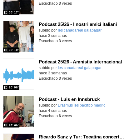
Escuchado
3
veces
05′ 17″
Podcast 25/26 - I nostri amici italiani
subido por
Ies canadareal galapagar
-
hace 3 semanas
Escuchado
3
veces
03′ 19″
Podcast 25/26 - Amnistía Internacional
subido por
Ies canadareal galapagar
-
hace 3 semanas
Escuchado
3
veces
20′ 06″
Podcast - Luis en Innsbruck
subido por
Erasmus ies pacifico madrid
-
hace 4 semanas
Escuchado
6
veces
15′ 46″
Ricardo Sanz y Tur: Tocatina concertante al aire español