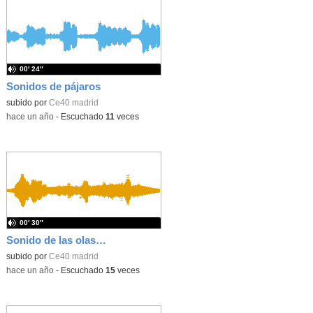
00′ 24″
Sonidos de pájaros
subido por
Ce40 madrid
-
hace un año
-
Escuchado
11
veces
00′ 30″
Sonido de las olas del mar
subido por
Ce40 madrid
-
hace un año
-
Escuchado
15
veces