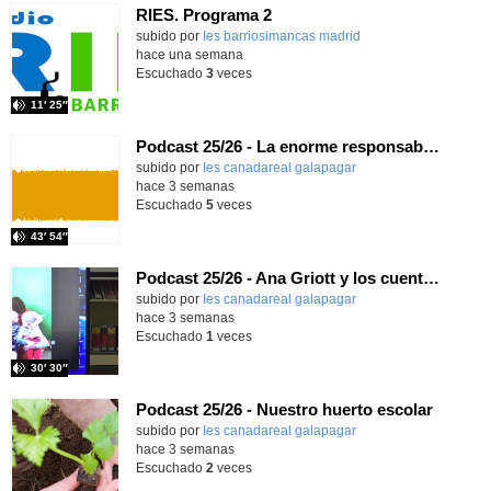
RIES. Programa 2
Contenido educativo.
subido por
Ies barriosimancas madrid
-
hace una semana
Escuchado
3
veces
11′ 25″
Podcast 25/26 - La enorme responsabilidad de ser juez
subido por
Ies canadareal galapagar
-
hace 3 semanas
Escuchado
5
veces
43′ 54″
Podcast 25/26 - Ana Griott y los cuentos de las voces olvidadas
subido por
Ies canadareal galapagar
-
hace 3 semanas
Escuchado
1
veces
30′ 30″
Podcast 25/26 - Nuestro huerto escolar
subido por
Ies canadareal galapagar
-
hace 3 semanas
Escuchado
2
veces