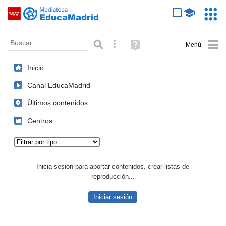
Mediateca de EducaMadrid
Saltar navegación
Servic
Educa
Palabra o frase:
Búsqueda avanzada
Ayuda
(en
ventana
Inicio
nueva)
Canal EducaMadrid
Últimos contenidos
Centros
Tipo de contenido:
Inicia sesión para aportar contenidos, crear listas de
reproducción...
Iniciar sesión