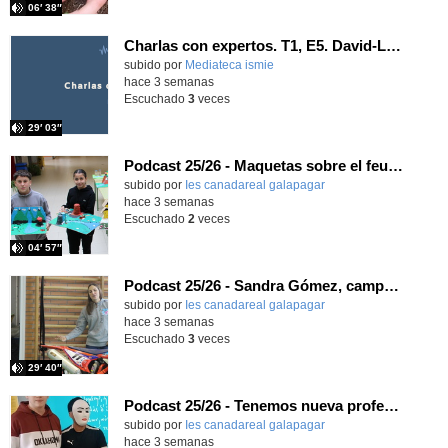
06′ 38″
Charlas con expertos. T1, E5. David-Li Ilundáin Reviriego
subido por
Mediateca ismie
-
hace 3 semanas
Escuchado
3
veces
29′ 03″
Podcast 25/26 - Maquetas sobre el feudalismo
subido por
Ies canadareal galapagar
-
hace 3 semanas
Escuchado
2
veces
04′ 57″
Podcast 25/26 - Sandra Gómez, campeona de Enduro
subido por
Ies canadareal galapagar
-
hace 3 semanas
Escuchado
3
veces
29′ 40″
Podcast 25/26 - Tenemos nueva profesora de Griego ¿Conoces a María Eugenia?
subido por
Ies canadareal galapagar
-
hace 3 semanas