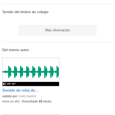
Sonido del timbre de colegio
Más información
Del mismo autor…
00′ 10″
Sonido de reloj de cuco
subido por
Ce40 madrid
-
hace un año
-
Escuchado
15
veces