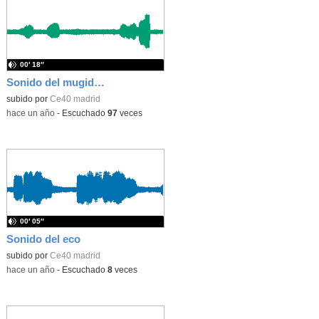
00′ 18″
Sonido del mugido de una vaca
subido por
Ce40 madrid
-
hace un año
-
Escuchado
97
veces
00′ 05″
Sonido del eco
subido por
Ce40 madrid
-
hace un año
-
Escuchado
8
veces