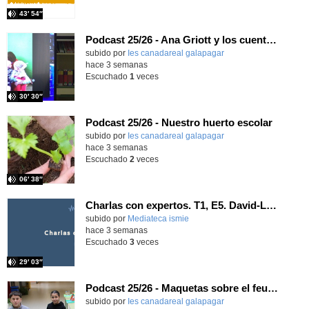
43′ 54″
Podcast 25/26 - Ana Griott y los cuentos de las voces olvidadas
subido por
Ies canadareal galapagar
-
hace 3 semanas
Escuchado
1
veces
30′ 30″
Podcast 25/26 - Nuestro huerto escolar
subido por
Ies canadareal galapagar
-
hace 3 semanas
Escuchado
2
veces
06′ 38″
Charlas con expertos. T1, E5. David-Li Ilundáin Reviriego
subido por
Mediateca ismie
-
hace 3 semanas
Escuchado
3
veces
29′ 03″
Podcast 25/26 - Maquetas sobre el feudalismo
subido por
Ies canadareal galapagar
-