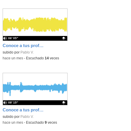
06′ 05″
Conoce a tus professs 16 - Paqui (Lengua)
Contenido educativo.
subido por
Pablo V.
-
hace un mes
-
Escuchado
14
veces
08′ 15″
Conoce a tus professs 15 - Alfonso (Música)
Contenido educativo.
subido por
Pablo V.
-
hace un mes
-
Escuchado
9
veces