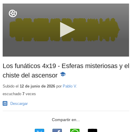
Los funáticos 4x19 - Esferas misteriosas y el
chiste del ascensor
-
Contenido
educativo
Subido el
12 de junio de 2026
por
Pablo V.
escuchado
7
veces
Descargar