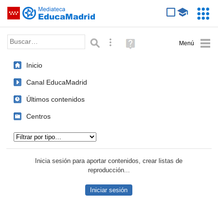
Mediateca de EducaMadrid
Saltar navegación
Servic
Educa
Palabra o frase:
Búsqueda avanzada
Ayuda
(en
ventana
Inicio
nueva)
Canal EducaMadrid
Últimos contenidos
Centros
Tipo de contenido:
Inicia sesión para aportar contenidos, crear listas de
reproducción...
Iniciar sesión