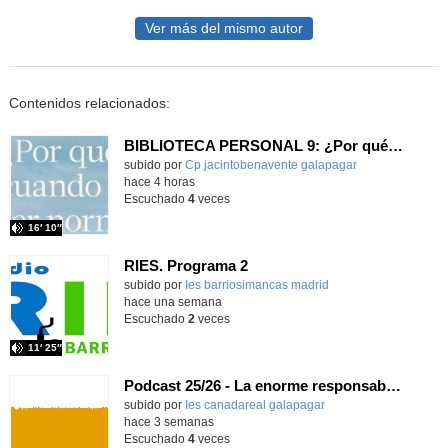
Ver más del mismo autor
Contenidos relacionados:
BIBLIOTECA PERSONAL 9: ¿Por qué ser feliz cuando puedes ser normal?
Contenido educativo.
subido por
Cp jacintobenavente galapagar
-
hace 4 horas
Escuchado
4
veces
16′ 10″
RIES. Programa 2
Contenido educativo.
subido por
Ies barriosimancas madrid
-
hace una semana
Escuchado
2
veces
11′ 25″
Podcast 25/26 - La enorme responsabilidad de ser juez
subido por
Ies canadareal galapagar
-
hace 3 semanas
Escuchado
4
veces