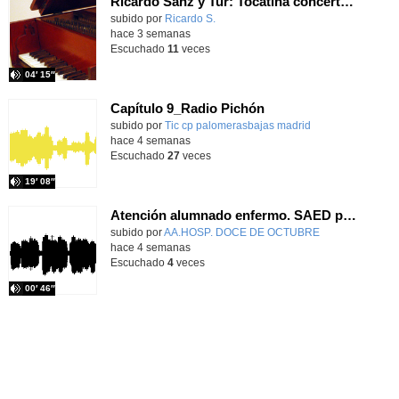
Ricardo Sanz y Tur: Tocatina concertante al aire español
subido por
Ricardo S.
-
hace 3 semanas
Escuchado
11
veces
04′ 15″
Capítulo 9_Radio Pichón
Contenido educativo.
subido por
Tic cp palomerasbajas madrid
-
hace 4 semanas
Escuchado
27
veces
19′ 08″
Atención alumnado enfermo. SAED primaria. José Nesh-Nash García
Contenido educativo.
subido por
AA.HOSP. DOCE DE OCTUBRE
-
hace 4 semanas
Escuchado
4
veces
00′ 46″