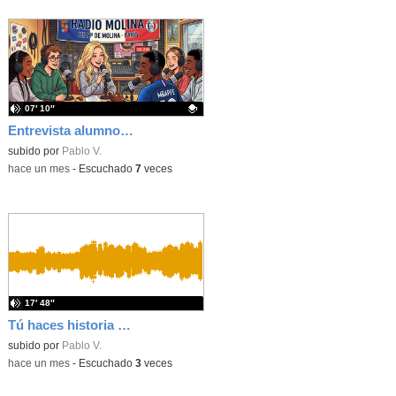
07′ 10″
Entrevista alumnos de intercambio de París
Contenido educativo.
subido por
Pablo V.
-
hace un mes
-
Escuchado
7
veces
17′ 48″
Tú haces historia 2x03 - Alberto González (concejal Latina)
subido por
Pablo V.
-
hace un mes
-
Escuchado
3
veces