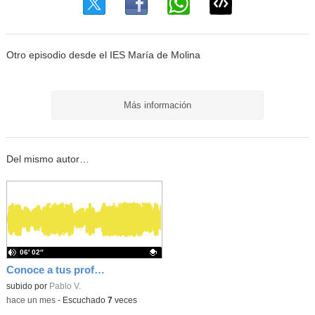
Otro episodio desde el IES María de Molina
Más información
Del mismo autor…
06′ 02″
Conoce a tus professs - Ángela (Inglés)
Contenido educativo.
subido por
Pablo V.
-
hace un mes
-
Escuchado
7
veces