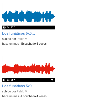
04′ 37″
Los funáticos 5x04 - Especial despedida y chiste de la selva
subido por
Pablo V.
-
hace un mes
-
Escuchado
5
veces
04′ 29″
Los funáticos 5x03 - Helio 3 y el chiste de Ramón
Contenido educativo.
subido por
Pablo V.
-
hace un mes
-
Escuchado
4
veces