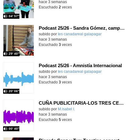
hace 3 semanas
Escuchado
2
veces
04′ 57″
Podcast 25/26 - Sandra Gómez, campeona de Enduro
subido por
Ies canadareal galapagar
-
hace 3 semanas
Escuchado
3
veces
29′ 40″
Podcast 25/26 - Amnistía Internacional
subido por
Ies canadareal galapagar
-
hace 3 semanas
Escuchado
3
veces
20′ 06″
CUÑA PUBLICITARIA-LOS TRES CERDITOS
Contenido educativo.
subido por
M.isabel I.
-
hace 3 semanas
Escuchado
5
veces
00′ 40″