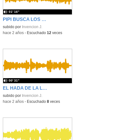
01′ 16″
PIPI BUSCA LOS BALONES
subido por
Invencion J.
-
hace 2 años
-
Escuchado
12
veces
00′ 31″
EL HADA DE LA LECTURA
subido por
Invencion J.
-
hace 2 años
-
Escuchado
8
veces