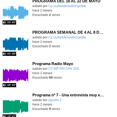
PROGRAMA DEL 18 AL 22 DE MAYO
Contenido educativo.
subido por
Cp ciudaddemadrid getafe
-
hace 2 meses
Escuchado
2
veces
03′ 45″
PROGRAMA SEMANAL DE 4 AL 8 DE MAYO
Contenido educativo.
subido por
Cp ciudaddemadrid getafe
-
hace 2 meses
Escuchado
2
veces
03′ 28″
Programa Radio Mayo
Contenido educativo.
subido por
CP INF-PRI SAN JOS
-
hace 2 meses
Escuchado
69
veces
08′ 33″
Programa nº 7 - Una entrevista muy especial -
Contenido educativo.
subido por
Agustin Z.
-
hace 2 meses
Escuchado
9
veces
15′ 41″