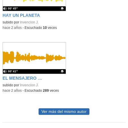
00′ 45″
HAY UN PLANETA
Contenido educativo.
subido por
Invencion J.
-
hace 2 años
-
Escuchado
10
veces
00′ 41″
EL MENSAJERO DE LA PAZ
Contenido educativo.
subido por
Invencion J.
-
hace 2 años
-
Escuchado
289
veces
Ver más del mismo autor