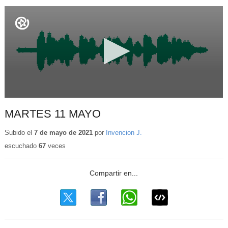
MARTES 11 MAYO
Subido el
7 de mayo de 2021
por
Invencion J.
escuchado
67
veces