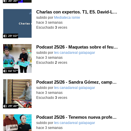
30′ 30″
Charlas con expertos. T1, E5. David-Li Ilundáin Reviriego
subido por
Mediateca ismie
-
hace 3 semanas
Escuchado
3
veces
29′ 03″
Podcast 25/26 - Maquetas sobre el feudalismo
subido por
Ies canadareal galapagar
-
hace 3 semanas
Escuchado
2
veces
04′ 57″
Podcast 25/26 - Sandra Gómez, campeona de Enduro
subido por
Ies canadareal galapagar
-
hace 3 semanas
Escuchado
3
veces
29′ 40″
Podcast 25/26 - Tenemos nueva profesora de Griego ¿Conoces a María Eugenia?
subido por
Ies canadareal galapagar
-
hace 3 semanas