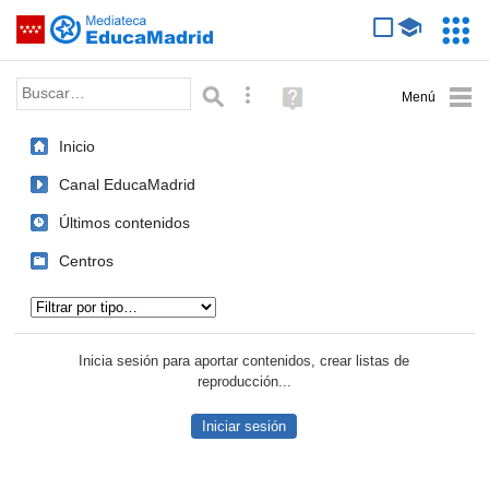
Mediateca de EducaMadrid
Saltar navegación
Servic
Educa
Palabra o frase:
Búsqueda avanzada
Ayuda
(en
ventana
Inicio
nueva)
Canal EducaMadrid
Últimos contenidos
Centros
Tipo de contenido:
Inicia sesión para aportar contenidos, crear listas de
reproducción...
Iniciar sesión