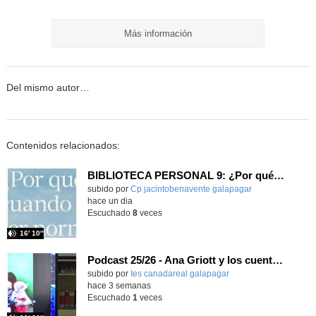
Más información
Del mismo autor…
Contenidos relacionados:
BIBLIOTECA PERSONAL 9: ¿Por qué ser feliz cuando puedes ser normal?
Contenido educativo.
subido por
Cp jacintobenavente galapagar
-
hace un dia
Escuchado
8
veces
16′ 10″
Podcast 25/26 - Ana Griott y los cuentos de las voces olvidadas
subido por
Ies canadareal galapagar
-
hace 3 semanas
Escuchado
1
veces