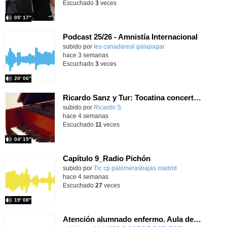
Escuchado
3
veces
05′ 17″
Podcast 25/26 - Amnistía Internacional
subido por
Ies canadareal galapagar
-
hace 3 semanas
Escuchado
3
veces
20′ 06″
Ricardo Sanz y Tur: Tocatina concertante al aire español
subido por
Ricardo S.
-
hace 4 semanas
Escuchado
11
veces
04′ 15″
Capítulo 9_Radio Pichón
Contenido educativo.
subido por
Tic cp palomerasbajas madrid
-
hace 4 semanas
Escuchado
27
veces
19′ 08″
Atención alumnado enfermo. Aula dentro del hospital. Sara Martín Fernández.