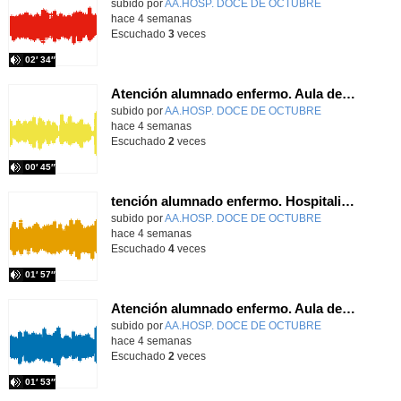
Contenido educativo.
subido por
AA.HOSP. DOCE DE OCTUBRE
-
hace 4 semanas
Escuchado
3
veces
02′ 34″
Atención alumnado enfermo. Aula dentro del hospital. Rosa María Poza Hervás
Contenido educativo.
subido por
AA.HOSP. DOCE DE OCTUBRE
-
hace 4 semanas
Escuchado
2
veces
00′ 45″
tención alumnado enfermo. Hospitalización Psiquiátrica. María del Carmen Sanz Segura
Contenido educativo.
subido por
AA.HOSP. DOCE DE OCTUBRE
-
hace 4 semanas
Escuchado
4
veces
01′ 57″
Atención alumnado enfermo. Aula dentro del hospital. Laura Gómez-Pardo Gayete
Contenido educativo.
subido por
AA.HOSP. DOCE DE OCTUBRE
-
hace 4 semanas
Escuchado
2
veces
01′ 53″