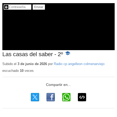
Contenido protegido…
Las casas del saber - 2º
-
Contenido
educativo
Subido el
3 de junio de 2026
por
Radio cp angelleon colmenarviejo
escuchado
10
veces