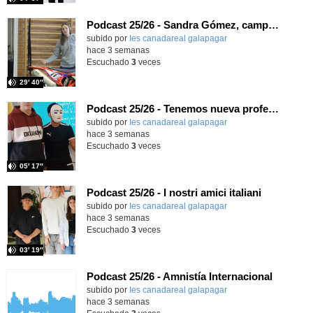
Podcast 25/26 - Sandra Gómez, campeona de Enduro
subido por
Ies canadareal galapagar
-
hace 3 semanas
Escuchado
3
veces
29′ 40″
Podcast 25/26 - Tenemos nueva profesora de Griego ¿Conoces a María Eugenia?
subido por
Ies canadareal galapagar
-
hace 3 semanas
Escuchado
3
veces
05′ 17″
Podcast 25/26 - I nostri amici italiani
subido por
Ies canadareal galapagar
-
hace 3 semanas
Escuchado
3
veces
03′ 19″
Podcast 25/26 - Amnistía Internacional
subido por
Ies canadareal galapagar
-
hace 3 semanas