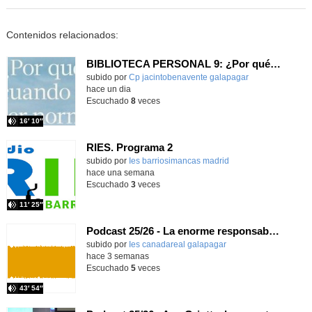
Contenidos relacionados:
BIBLIOTECA PERSONAL 9: ¿Por qué ser feliz cuando puedes ser normal?
Contenido educativo.
subido por
Cp jacintobenavente galapagar
-
hace un dia
Escuchado
8
veces
16′ 10″
RIES. Programa 2
Contenido educativo.
subido por
Ies barriosimancas madrid
-
hace una semana
Escuchado
3
veces
11′ 25″
Podcast 25/26 - La enorme responsabilidad de ser juez
subido por
Ies canadareal galapagar
-
hace 3 semanas
Escuchado
5
veces
43′ 54″