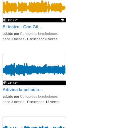
03′ 06″
El teatro - Con Gilda! Curso 2025/2026
Contenido educativo.
subido por
Cp lourdes torrelodones
-
hace 3 meses
-
Escuchado
8
veces
15′ 42″
Adivina la película!! Con Ana, Elia y Dani :) Curso 2025/2026
subido por
Cp lourdes torrelodones
-
hace 3 meses
-
Escuchado
12
veces