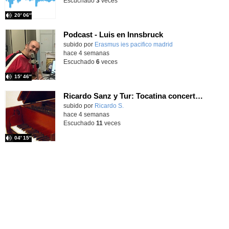
Escuchado
3
veces
20′ 06″
Podcast - Luis en Innsbruck
subido por
Erasmus ies pacifico madrid
-
hace 4 semanas
Escuchado
6
veces
15′ 46″
Ricardo Sanz y Tur: Tocatina concertante al aire español
subido por
Ricardo S.
-
hace 4 semanas
Escuchado
11
veces
04′ 15″