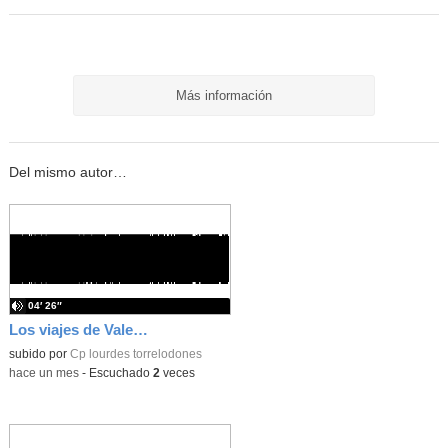
Más información
Del mismo autor…
04′ 26″
Los viajes de Valentina, Inés y Narán!!
subido por
Cp lourdes torrelodones
-
hace un mes
-
Escuchado
2
veces