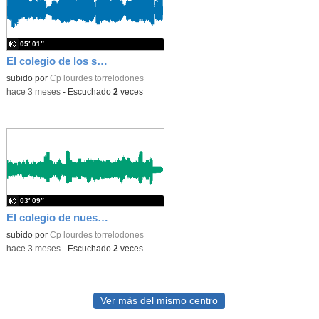
05′ 01″
El colegio de los sueños de Víctor y Sergio!!
subido por
Cp lourdes torrelodones
-
hace 3 meses
-
Escuchado
2
veces
03′ 09″
El colegio de nuestros sueños - con Paula Dasha y Aurelia
subido por
Cp lourdes torrelodones
-
hace 3 meses
-
Escuchado
2
veces
Ver más del mismo centro