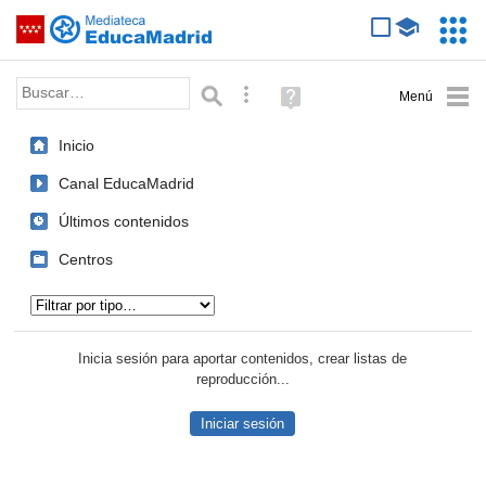
Mediateca de EducaMadrid
Saltar navegación
Servic
Educa
Palabra o frase:
Búsqueda avanzada
Ayuda
(en
ventana
Inicio
nueva)
Canal EducaMadrid
Últimos contenidos
Centros
Tipo de contenido:
Inicia sesión para aportar contenidos, crear listas de
reproducción...
Iniciar sesión