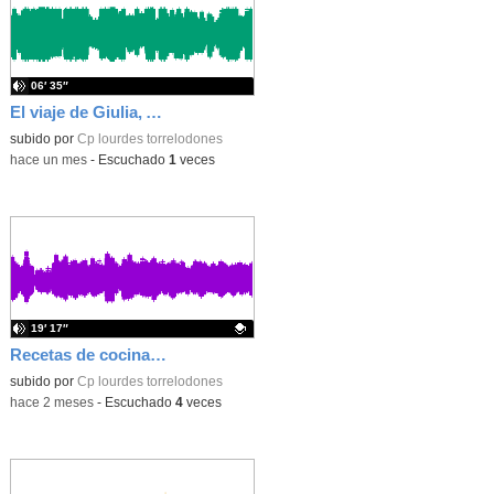
06′ 35″
El viaje de Giulia, Ari y Viena :)
subido por
Cp lourdes torrelodones
-
hace un mes
-
Escuchado
1
veces
19′ 17″
Recetas de cocina - Con Lope, Juan R y Miguel!!
Contenido educativo.
subido por
Cp lourdes torrelodones
-
hace 2 meses
-
Escuchado
4
veces