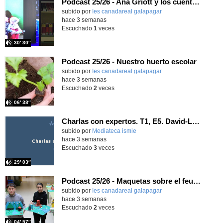
Podcast 25/26 - Ana Griott y los cuentos de las voces olvidadas
subido por
Ies canadareal galapagar
-
hace 3 semanas
Escuchado
1
veces
30′ 30″
Podcast 25/26 - Nuestro huerto escolar
subido por
Ies canadareal galapagar
-
hace 3 semanas
Escuchado
2
veces
06′ 38″
Charlas con expertos. T1, E5. David-Li Ilundáin Reviriego
subido por
Mediateca ismie
-
hace 3 semanas
Escuchado
3
veces
29′ 03″
Podcast 25/26 - Maquetas sobre el feudalismo
subido por
Ies canadareal galapagar
-
hace 3 semanas
Escuchado
2
veces
04′ 57″