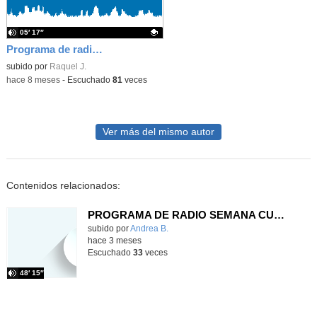
05′ 17″
Programa de radio 2ºA Planes Navideños
Contenido educativo.
subido por
Raquel J.
-
hace 8 meses
-
Escuchado
81
veces
Ver más del mismo autor
Contenidos relacionados:
PROGRAMA DE RADIO SEMANA CULTURAL 23-3-2026
Contenido educativo.
subido por
Andrea B.
-
hace 3 meses
Escuchado
33
veces
48′ 15″