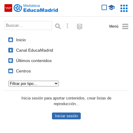
Mediateca de EducaMadrid
Saltar navegación
Servic
Educa
Palabra o frase:
Búsqueda avanzada
Ayuda
(en
ventana
Inicio
nueva)
Canal EducaMadrid
Últimos contenidos
Centros
Tipo de contenido:
Inicia sesión para aportar contenidos, crear listas de
reproducción...
Iniciar sesión