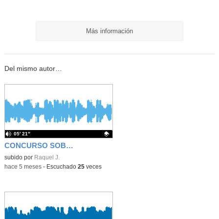
Más información
Del mismo autor…
05′ 21″
CONCURSO SOBRE LOS PLANETAS_SEGUNDO DE PRIMARIA
Contenido educativo.
subido por
Raquel J.
-
hace 5 meses
-
Escuchado
25
veces