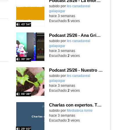
Podcast 25/26 - La enorme responsabilidad de ser juez
subido por
Ies canadareal
galapagar
-
hace 3 semanas
Escuchado
5
veces
43′ 54″
Podcast 25/26 - Ana Griott y los cuentos de las voces olvidadas
subido por
Ies canadareal
galapagar
-
hace 3 semanas
Escuchado
2
veces
30′ 30″
Podcast 25/26 - Nuestro huerto escolar
subido por
Ies canadareal
galapagar
-
hace 3 semanas
Escuchado
2
veces
06′ 38″
Charlas con expertos. T1, E5. David-Li Ilundáin Reviriego
subido por
Mediateca ismie
-
hace 3 semanas
Escuchado
3
veces
29′ 03″