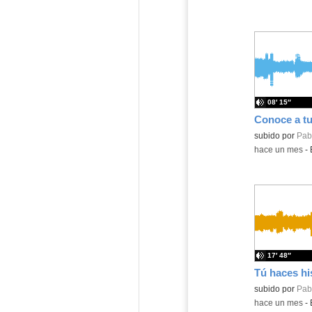
08′ 15″
Contenido educ
subido por
Pabl
-
hace un mes
-
17′ 48″
subido por
Pabl
-
hace un mes
-