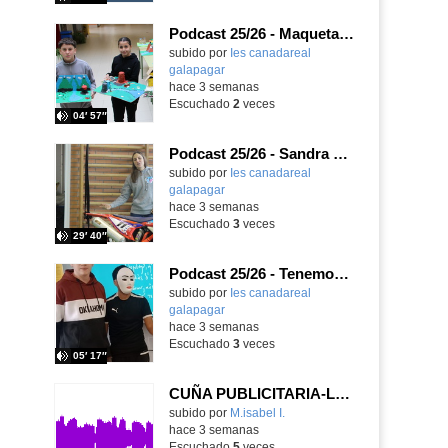
Podcast 25/26 - Maquetas sobre el feudalismo
subido por
Ies canadareal
galapagar
-
hace 3 semanas
Escuchado
2
veces
04′ 57″
Podcast 25/26 - Sandra Gómez, campeona de Enduro
subido por
Ies canadareal
galapagar
-
hace 3 semanas
Escuchado
3
veces
29′ 40″
Podcast 25/26 - Tenemos nueva profesora de Griego ¿Conoces a María Eugenia?
subido por
Ies canadareal
galapagar
-
hace 3 semanas
Escuchado
3
veces
05′ 17″
CUÑA PUBLICITARIA-LOS TRES CERDITOS
Contenido educativo.
subido por
M.isabel I.
-
hace 3 semanas
Escuchado
5
veces