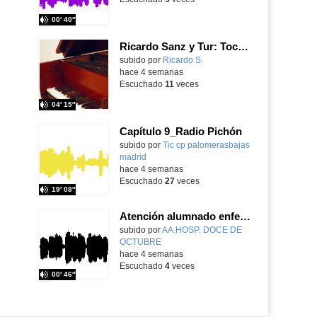
00′ 40″
Ricardo Sanz y Tur: Tocatina concertante al aire español
subido por
Ricardo S.
-
hace 4 semanas
Escuchado
11
veces
04′ 15″
Capítulo 9_Radio Pichón
Contenido educativo.
subido por
Tic cp palomerasbajas
madrid
-
hace 4 semanas
Escuchado
27
veces
19′ 08″
Atención alumnado enfermo. SAED primaria. José Nesh-Nash García
Contenido educativo.
subido por
AA.HOSP. DOCE DE
OCTUBRE
-
hace 4 semanas
Escuchado
4
veces
00′ 46″