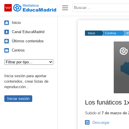
Mediateca de EducaMadrid
Saltar navegación
Palabra o frase:
Inicio
Canal EducaMadrid
Inicio
Centros
I
Últimos contenidos
Volume
50%
Centros
Tipo de contenido:
Inicia sesión para aportar
contenidos, crear listas de
reproducción...
Iniciar sesión
Los funáticos 1x
Subido el
7 de marzo de 
Descargar