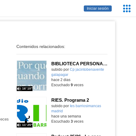
Servic
Iniciar sesión
Educa
Contenidos relacionados:
BIBLIOTECA PERSONAL 9: ¿Por qué ser feliz cuando puedes ser normal?
Contenido educativo.
subido por
Cp jacintobenavente
galapagar
-
hace 2 dias
Escuchado
9
veces
16′ 10″
RIES. Programa 2
Contenido educativo.
subido por
Ies barriosimancas
madrid
-
tenido
hace una semana
ativo
eces
Escuchado
3
veces
11′ 25″