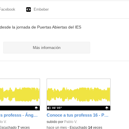
Facebook
Embeber
 desde la jornada de Puertas Abiertas del IES
Más información
06′ 05″
Conoce a tus professs - Ángela (Inglés)
Conoce a tus professs 16 - Paqui (Lengua)
ativo.
o V.
Contenido educativo.
subido por
Pablo V.
Escuchado
7
veces
-
hace un mes
-
Escuchado
14
veces