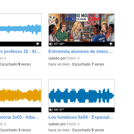
07′ 10″
Conoce a tus professs 15 - Alfonso (Música)
Entrevista alumnos de intercambio de París
ativo.
o V.
Contenido educativo.
subido por
Pablo V.
Escuchado
9
veces
-
hace un mes
-
Escuchado
7
veces
04′ 37″
Tú haces historia 2x03 - Alberto González (concejal Latina)
Los funáticos 5x04 - Especial despedida y chiste de la selva
o V.
subido por
Pablo V.
Escuchado
3
veces
-
hace un mes
-
Escuchado
5
veces