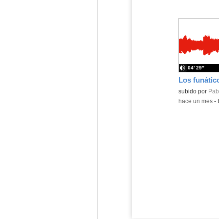
04′ 29″
Contenido educ
subido por
Pabl
-
hace un mes
-