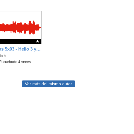
Los funáticos 5x03 - Helio 3 y el chiste de Ramón
ativo.
o V.
Escuchado
4
veces
Ver más del mismo autor