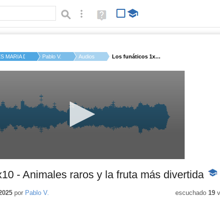
Búsqueda avanzada
Ayuda
(en
ventana
nueva)
ES MARIA DE MOLINA
Pablo V.
Audios
Los funáticos 1x10 -...
10 - Animales raros y la fruta más divertida
-
Con
educ
2025
por
Pablo V.
escuchado
19
v