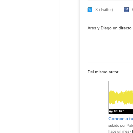
X (Twitter)
Ares y Diego en directo
Del mismo autor…
06′ 02″
Contenido educ
subido por
Pabl
-
hace un mes
-