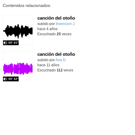
Contenidos relacionados:
canción del otoño
Contenido educativo.
subido por
Invencion J.
-
hace 4 años
Escuchado
25
veces
00′ 41″
canción del otoño
subido por
Ana D.
-
hace 11 años
Escuchado
112
veces
00′ 32″