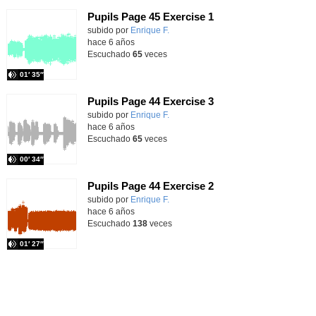
Pupils Page 45 Exercise 1
Contenido educativo.
subido por
Enrique F.
-
hace 6 años
Escuchado
65
veces
01′ 35″
Pupils Page 44 Exercise 3
Contenido educativo.
subido por
Enrique F.
-
hace 6 años
Escuchado
65
veces
00′ 34″
Pupils Page 44 Exercise 2
Contenido educativo.
subido por
Enrique F.
-
hace 6 años
Escuchado
138
veces
01′ 27″