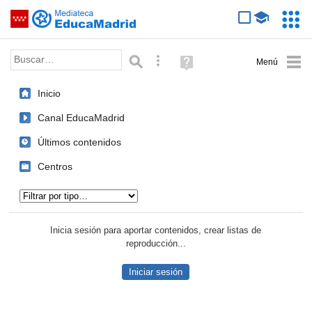
Mediateca de EducaMadrid
Saltar navegación
Servic
Educa
Palabra o frase:
Búsqueda avanzada
Ayuda
(en
ventana
Inicio
nueva)
Canal EducaMadrid
Últimos contenidos
Centros
Tipo de contenido:
Inicia sesión para aportar contenidos, crear listas de
reproducción...
Iniciar sesión