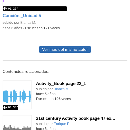
01′ 25″
Canción _Unidad 5
subido por
Blanca M.
-
hace 6 años
-
Escuchado
121
veces
Ver más del mismo autor
Contenidos relacionados:
Activity_Book page 22_1
Contenido educativo.
subido por
Blanca M.
-
hace 5 años
Escuchado
106
veces
00′ 38″
21st century Activity book page 47 exercise 2
Contenido educativo.
subido por
Enrique F.
-
hace 6 años