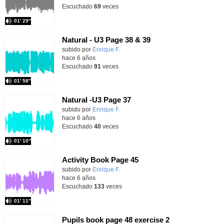
Escuchado
69
veces
01′ 29″
Natural - U3 Page 38 & 39
Contenido educativo.
subido por
Enrique F.
-
hace 6 años
Escuchado
91
veces
01′ 58″
Natural -U3 Page 37
Contenido educativo.
subido por
Enrique F.
-
hace 6 años
Escuchado
40
veces
01′ 10″
Activity Book Page 45
Contenido educativo.
subido por
Enrique F.
-
hace 6 años
Escuchado
133
veces
01′ 11″
Pupils book page 48 exercise 2