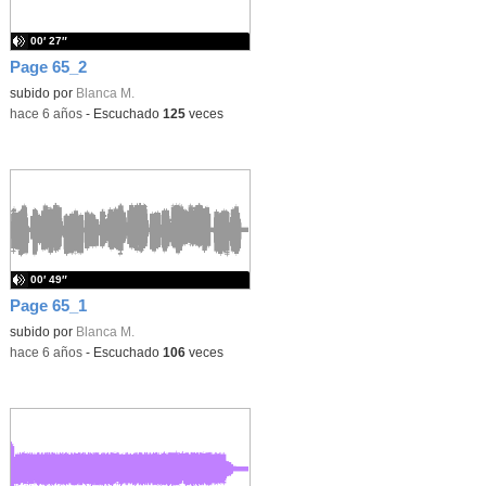
00′ 27″
Page 65_2
subido por
Blanca M.
-
hace 6 años
-
Escuchado
125
veces
00′ 49″
Page 65_1
subido por
Blanca M.
-
hace 6 años
-
Escuchado
106
veces