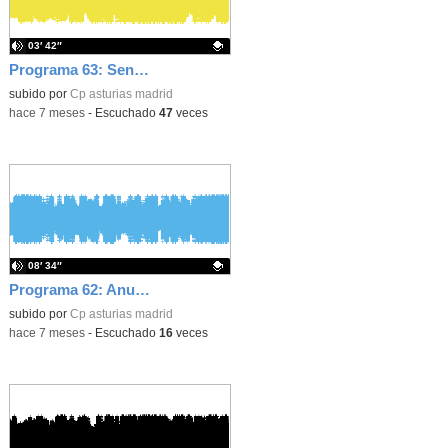
03′ 42″
Programa 63: Sentido literal y figurado 6º
- Contenido educativ
Contenido educativo.
subido por
Cp asturias madrid
-
hace 7 meses
-
Escuchado
47
veces
08′ 34″
Programa 62: Anuncios 2º
- Contenido educativo
Contenido educativo.
subido por
Cp asturias madrid
-
hace 7 meses
-
Escuchado
16
veces