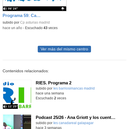
06′ 24″
Programa 59: Cambridge 6º
Contenido educativo.
subido por
Cp asturias madrid
-
hace un año
-
Escuchado
43
veces
Ver más del mismo centro
Contenidos relacionados:
RIES. Programa 2
Contenido educativo.
subido por
Ies barriosimancas madrid
-
hace una semana
Escuchado
2
veces
11′ 25″
Podcast 25/26 - Ana Griott y los cuentos de las voces olvidadas
subido por
Ies canadareal galapagar
-
hace 3 semanas