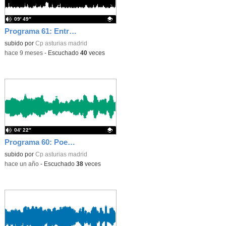
09′ 49″
Programa 61: Entrevista a Almu
Contenido educativo.
subido por
Cp asturias madrid
-
hace 9 meses
-
Escuchado
40
veces
04′ 22″
Programa 60: Poemas de 5 años
Contenido educativo.
subido por
Cp asturias madrid
-
hace un año
-
Escuchado
38
veces