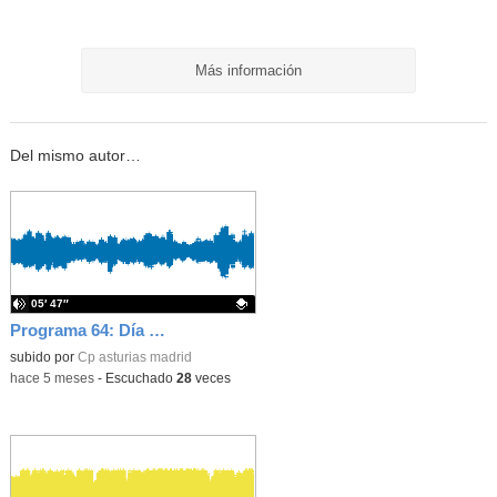
Más información
Del mismo autor…
05′ 47″
Programa 64: Día de la Paz y Carrera Solidaria
Contenido educativo.
subido por
Cp asturias madrid
-
hace 5 meses
-
Escuchado
28
veces