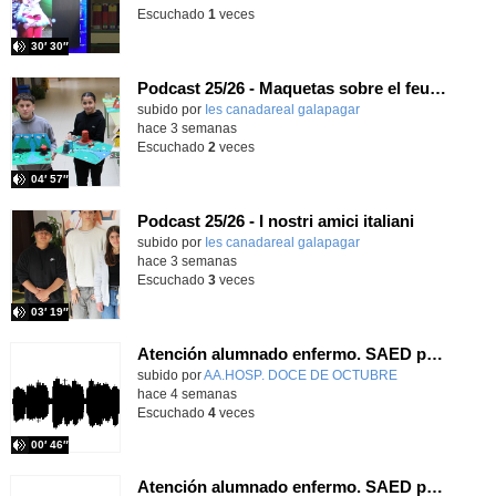
Escuchado
1
veces
30′ 30″
Podcast 25/26 - Maquetas sobre el feudalismo
subido por
Ies canadareal galapagar
-
hace 3 semanas
Escuchado
2
veces
04′ 57″
Podcast 25/26 - I nostri amici italiani
subido por
Ies canadareal galapagar
-
hace 3 semanas
Escuchado
3
veces
03′ 19″
Atención alumnado enfermo. SAED primaria. José Nesh-Nash García
Contenido educativo.
subido por
AA.HOSP. DOCE DE OCTUBRE
-
hace 4 semanas
Escuchado
4
veces
00′ 46″
Atención alumnado enfermo. SAED primaria. Ana Gómez Fernández