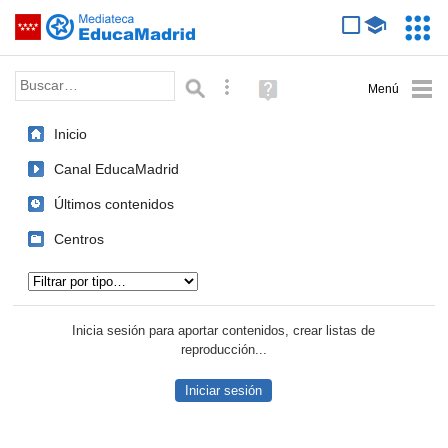
Mediateca de EducaMadrid
Saltar navegación
Servic
Educa
Palabra o frase:
Búsqueda avanzada
Ayuda
(en
ventana
Inicio
nueva)
Canal EducaMadrid
Últimos contenidos
Centros
Tipo de contenido:
Inicia sesión para aportar contenidos, crear listas de
reproducción...
Iniciar sesión