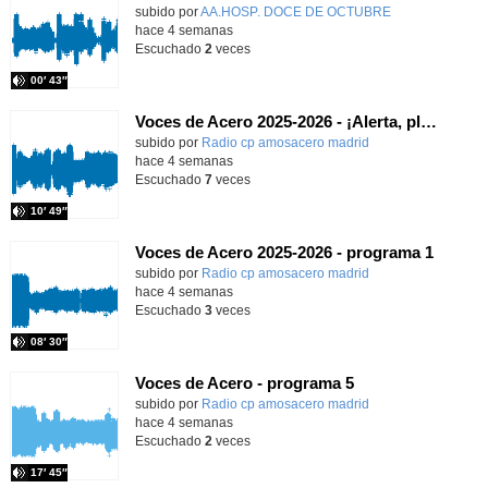
Contenido educativo.
subido por
AA.HOSP. DOCE DE OCTUBRE
-
hace 4 semanas
Escuchado
2
veces
00′ 43″
Voces de Acero 2025-2026 - ¡Alerta, planeta!
Contenido educativo.
subido por
Radio cp amosacero madrid
-
hace 4 semanas
Escuchado
7
veces
10′ 49″
Voces de Acero 2025-2026 - programa 1
Contenido educativo.
subido por
Radio cp amosacero madrid
-
hace 4 semanas
Escuchado
3
veces
08′ 30″
Voces de Acero - programa 5
Contenido educativo.
subido por
Radio cp amosacero madrid
-
hace 4 semanas
Escuchado
2
veces
17′ 45″