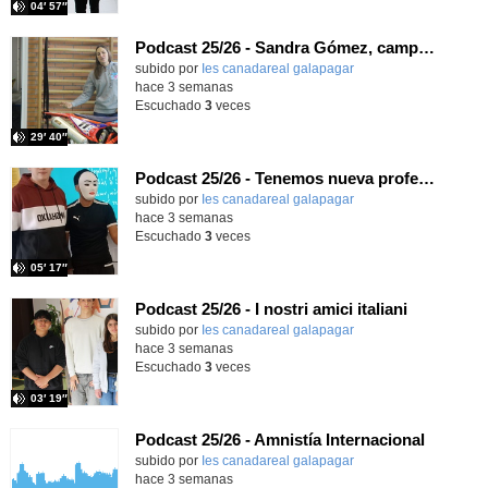
04′ 57″
Podcast 25/26 - Sandra Gómez, campeona de Enduro
subido por
Ies canadareal galapagar
-
hace 3 semanas
Escuchado
3
veces
29′ 40″
Podcast 25/26 - Tenemos nueva profesora de Griego ¿Conoces a María Eugenia?
subido por
Ies canadareal galapagar
-
hace 3 semanas
Escuchado
3
veces
05′ 17″
Podcast 25/26 - I nostri amici italiani
subido por
Ies canadareal galapagar
-
hace 3 semanas
Escuchado
3
veces
03′ 19″
Podcast 25/26 - Amnistía Internacional
subido por
Ies canadareal galapagar
-
hace 3 semanas