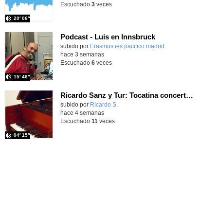
Escuchado
3
veces
20′ 06″
Podcast - Luis en Innsbruck
subido por
Erasmus ies pacifico madrid
-
hace 3 semanas
Escuchado
6
veces
15′ 46″
Ricardo Sanz y Tur: Tocatina concertante al aire español
subido por
Ricardo S.
-
hace 4 semanas
Escuchado
11
veces
04′ 15″