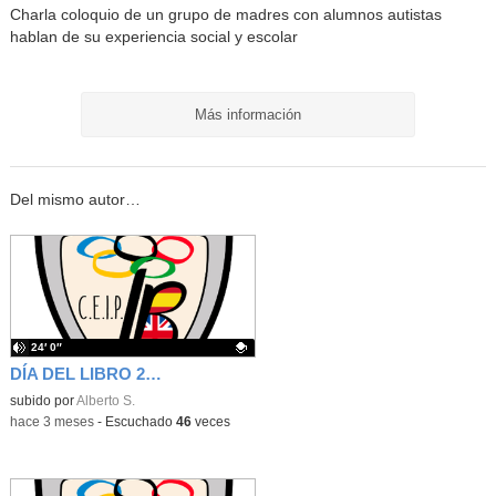
Charla coloquio de un grupo de madres con alumnos autistas
hablan de su experiencia social y escolar
Más información
Del mismo autor…
24′ 0″
DÍA DEL LIBRO 2026
Contenido educativo.
subido por
Alberto S.
-
hace 3 meses
-
Escuchado
46
veces