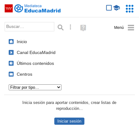
Mediateca de EducaMadrid
Saltar navegación
Servic
Educa
Palabra o frase:
Búsqueda avanzada
Ayuda
(en
ventana
Inicio
nueva)
Canal EducaMadrid
Últimos contenidos
Centros
Tipo de contenido:
Inicia sesión para aportar contenidos, crear listas de
reproducción...
Iniciar sesión