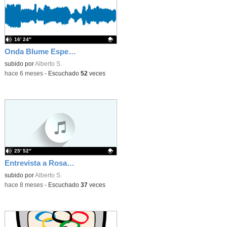
16′ 24″
Onda Blume Especial San Valentín
Contenido educativo.
subido por
Alberto S.
-
hace 6 meses
-
Escuchado
52
veces
25′ 52″
Entrevista a Rosario Rodríguez Saturno
Contenido educativo.
subido por
Alberto S.
-
hace 8 meses
-
Escuchado
37
veces