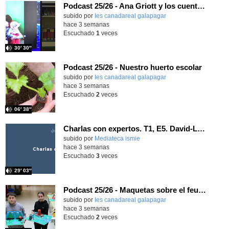
Podcast 25/26 - Ana Griott y los cuentos de las voces olvidadas
subido por
Ies canadareal galapagar
-
hace 3 semanas
Escuchado
1
veces
30′ 30″
Podcast 25/26 - Nuestro huerto escolar
subido por
Ies canadareal galapagar
-
hace 3 semanas
Escuchado
2
veces
06′ 38″
Charlas con expertos. T1, E5. David-Li Ilundáin Reviriego
subido por
Mediateca ismie
-
hace 3 semanas
Escuchado
3
veces
29′ 03″
Podcast 25/26 - Maquetas sobre el feudalismo
subido por
Ies canadareal galapagar
-
hace 3 semanas
Escuchado
2
veces