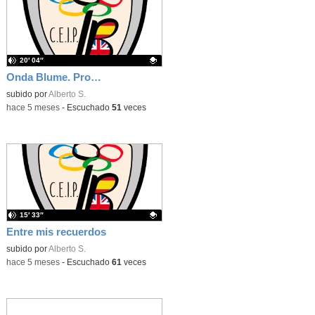
20′ 04″
Onda Blume. Programa de marzo
Contenido educativo.
subido por
Alberto S.
-
hace 5 meses
-
Escuchado
51
veces
15′ 33″
Entre mis recuerdos
Contenido educativo.
subido por
Alberto S.
-
hace 5 meses
-
Escuchado
61
veces