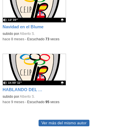
13′ 35″
Navidad en el Blume
Contenido educativo.
subido por
Alberto S.
-
hace 8 meses
-
Escuchado
73
veces
1h 00′ 11″
HABLANDO DEL AUTISMO CON SUS PROTAGONISTAS
Contenido educativo.
subido por
Alberto S.
-
hace 9 meses
-
Escuchado
95
veces
Ver más del mismo autor