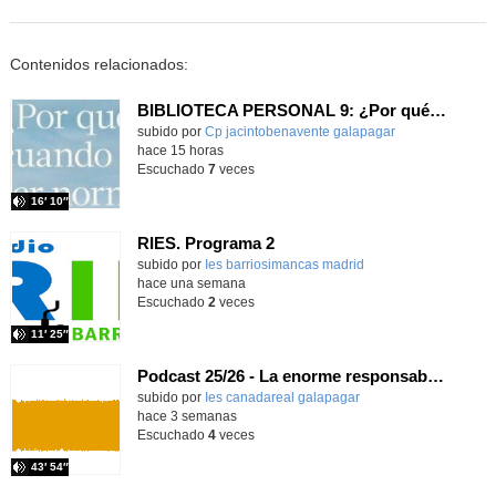
Contenidos relacionados:
BIBLIOTECA PERSONAL 9: ¿Por qué ser feliz cuando puedes ser normal?
Contenido educativo.
subido por
Cp jacintobenavente galapagar
-
hace 15 horas
Escuchado
7
veces
16′ 10″
RIES. Programa 2
Contenido educativo.
subido por
Ies barriosimancas madrid
-
hace una semana
Escuchado
2
veces
11′ 25″
Podcast 25/26 - La enorme responsabilidad de ser juez
subido por
Ies canadareal galapagar
-
hace 3 semanas
Escuchado
4
veces
43′ 54″