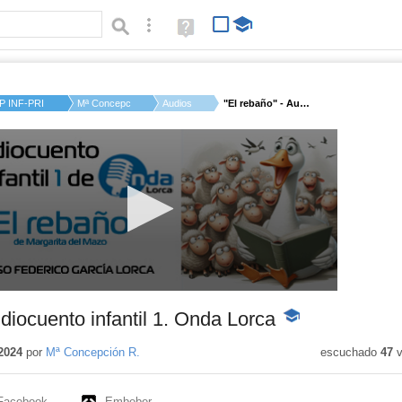
Búsqueda avanzada
Ayuda
(en
ventana
nueva)
P INF-PRI FEDERICO ...
Mª Concepción R.
Audios
"El rebaño" - Audioc...
diocuento infantil 1. Onda Lorca
-
Contenido
educativo
2024
por
Mª Concepción R.
escuchado
47
v
Facebook
Embeber