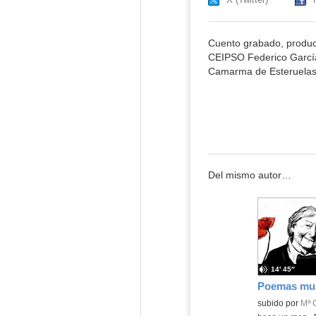
Cuento grabado, produci
CEIPSO Federico Garcí
Camarma de Esteruela
Del mismo autor…
14′ 45″
Contenido educ
subido por
Mª 