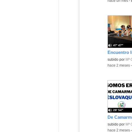
-
hace un mes
-
47′ 47″
Contenido educ
subido por
Mª 
-
hace 2 meses
28′ 54″
Contenido educ
subido por
Mª 
-
hace 2 meses