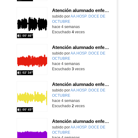
Atención alumnado enfermo. SAED primaria. José Nesh-Nash García
Contenido educativo.
subido por
AA.HOSP. DOCE DE
OCTUBRE
-
hace 4 semanas
Escuchado
4
veces
00′ 46″
Atención alumnado enfermo. Aula dentro del hospital. Sara Martín Fernández.
Contenido educativo.
subido por
AA.HOSP. DOCE DE
OCTUBRE
-
hace 4 semanas
Escuchado
3
veces
02′ 34″
Atención alumnado enfermo. Aula dentro del hospital. Rosa María Poza Hervás
Contenido educativo.
subido por
AA.HOSP. DOCE DE
OCTUBRE
-
hace 4 semanas
Escuchado
2
veces
00′ 45″
Atención alumnado enfermo. SAED secundaria. Charo Villamariz Cid.
Contenido educativo.
subido por
AA.HOSP. DOCE DE
OCTUBRE
-
hace 4 semanas