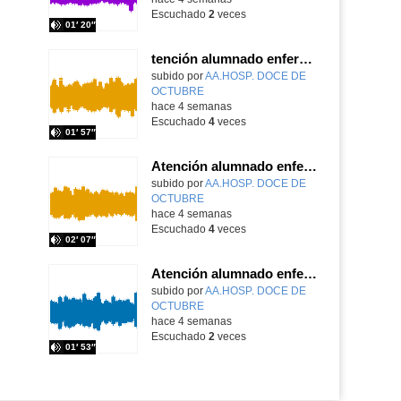
Escuchado
2
veces
01′ 20″
tención alumnado enfermo. Hospitalización Psiquiátrica. María del Carmen Sanz Segura
Contenido educativo.
subido por
AA.HOSP. DOCE DE
OCTUBRE
-
hace 4 semanas
Escuchado
4
veces
01′ 57″
Atención alumnado enfermo. Hospitalización Psiquiátrica. Miguel Ángel Baena Recio
Contenido educativo.
subido por
AA.HOSP. DOCE DE
OCTUBRE
-
hace 4 semanas
Escuchado
4
veces
02′ 07″
Atención alumnado enfermo. Aula dentro del hospital. Laura Gómez-Pardo Gayete
Contenido educativo.
subido por
AA.HOSP. DOCE DE
OCTUBRE
-
hace 4 semanas
Escuchado
2
veces
01′ 53″