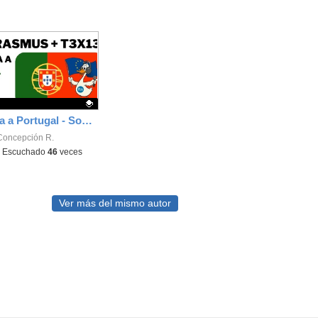
De Camarma a Portugal - Somos Erasmus+ T3X13 - Onda Lorca
ativo.
Concepción R.
-
Escuchado
46
veces
Ver más del mismo autor