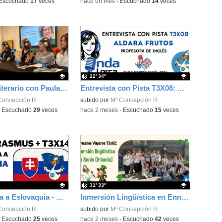
Escuchado
17
veces
-
hace un mes
-
Escuchado
14
veces
22′ 34″
Encuentro literario con Paula Carballeira sobre su obra "Las alumnas" - Onda Lorca
Entrevista con Pista T3X08: Aldara Frutos (Profesora de Inglés) - Onda Lorca
ativo.
Concepción R.
Contenido educativo.
subido por
Mª Concepción R.
-
Escuchado
29
veces
-
hace 2 meses
-
Escuchado
15
veces
31′ 33″
De Camarma a Eslovaquia - Somos Erasmus+ T3X14 - Onda Lorca
Inmersión Lingüística en Ennis (Irlanda) - Camarmeños Viajeros T3X02 - Onda Lorca
ativo.
Concepción R.
Contenido educativo.
subido por
Mª Concepción R.
-
Escuchado
25
veces
-
hace 2 meses
-
Escuchado
42
veces