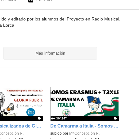
do y editado por los alumnos del Proyecto en Radio Musical.
a Lorca
s
Más información
30′ 24″
Poemas musicalizados de Gloria Fuertes - Apasionados por la literatura T3X03 - Onda Lorca
De Camarma a Italia - Somos Erasmus+ T3X15 - Onda Lorca
ativo.
Concepción R.
Contenido educativo.
subido por
Mª Concepción R.