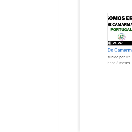
25′ 24″
Contenido educ
subido por
Mª 
-
hace 3 meses