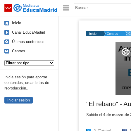
Mediateca de EducaMadrid
Saltar navegación
Palabra o frase:
Inicio
Canal EducaMadrid
Inicio
Centros
C
Últimos contenidos
Volume
50%
Centros
Tipo de contenido:
Inicia sesión para aportar
contenidos, crear listas de
reproducción...
Iniciar sesión
"El rebaño" - Au
Subido el
4 de marzo de 
X (Twitter)