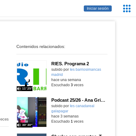
Servic
Iniciar sesión
Educa
Contenidos relacionados:
RIES. Programa 2
Contenido educativo.
subido por
Ies barriosimancas
madrid
-
hace una semana
Escuchado
3
veces
11′ 25″
Podcast 25/26 - Ana Griott y los cuentos de las voces olvidadas
subido por
Ies canadareal
galapagar
-
hace 3 semanas
eces
Escuchado
1
veces
30′ 30″