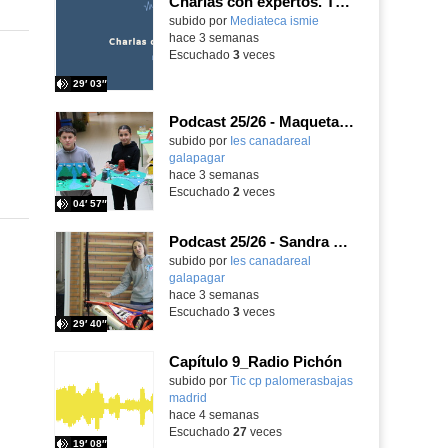
Charlas con expertos. T1, E5. David-Li Ilundáin Reviriego
subido por
Mediateca ismie
-
hace 3 semanas
Escuchado
3
veces
29′ 03″
Podcast 25/26 - Maquetas sobre el feudalismo
subido por
Ies canadareal
galapagar
-
hace 3 semanas
Escuchado
2
veces
04′ 57″
Podcast 25/26 - Sandra Gómez, campeona de Enduro
subido por
Ies canadareal
galapagar
-
hace 3 semanas
Escuchado
3
veces
29′ 40″
Capítulo 9_Radio Pichón
Contenido educativo.
subido por
Tic cp palomerasbajas
madrid
-
hace 4 semanas
Escuchado
27
veces
19′ 08″