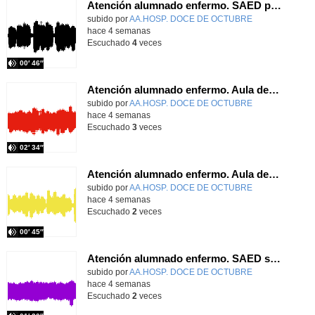
Atención alumnado enfermo. SAED primaria. José Nesh-Nash García
Contenido educativo.
subido por
AA.HOSP. DOCE DE OCTUBRE
-
hace 4 semanas
Escuchado
4
veces
00′ 46″
Atención alumnado enfermo. Aula dentro del hospital. Sara Martín Fernández.
Contenido educativo.
subido por
AA.HOSP. DOCE DE OCTUBRE
-
hace 4 semanas
Escuchado
3
veces
02′ 34″
Atención alumnado enfermo. Aula dentro del hospital. Rosa María Poza Hervás
Contenido educativo.
subido por
AA.HOSP. DOCE DE OCTUBRE
-
hace 4 semanas
Escuchado
2
veces
00′ 45″
Atención alumnado enfermo. SAED secundaria. Charo Villamariz Cid.
Contenido educativo.
subido por
AA.HOSP. DOCE DE OCTUBRE
-
hace 4 semanas
Escuchado
2
veces