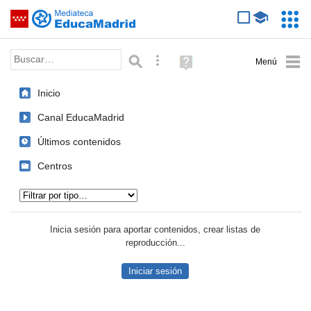
Mediateca de EducaMadrid
Saltar navegación
Servic
Educa
Palabra o frase:
Búsqueda avanzada
Ayuda
(en
ventana
Inicio
nueva)
Canal EducaMadrid
Últimos contenidos
Centros
Tipo de contenido:
Inicia sesión para aportar contenidos, crear listas de
reproducción...
Iniciar sesión