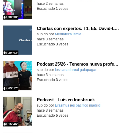
hace 2 semanas
Escuchado
1
veces
30′ 30″
Charlas con expertos. T1, E5. David-Li Ilundáin Reviriego
subido por
Mediateca ismie
-
hace 3 semanas
Escuchado
3
veces
29′ 03″
Podcast 25/26 - Tenemos nueva profesora de Griego ¿Conoces a María Eugenia?
subido por
Ies canadareal galapagar
-
hace 3 semanas
Escuchado
3
veces
05′ 17″
Podcast - Luis en Innsbruck
subido por
Erasmus ies pacifico madrid
-
hace 3 semanas
Escuchado
5
veces
15′ 46″