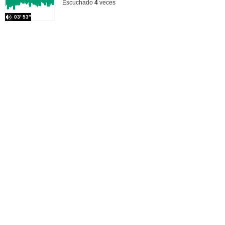
Escuchado
4
veces
03′ 53″