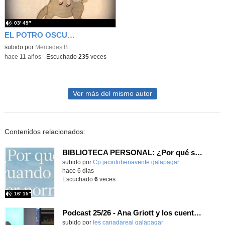
03′ 49″
EL POTRO OSCURO
subido por
Mercedes B.
-
hace 11 años
-
Escuchado
235
veces
Ver más del mismo autor
Contenidos relacionados:
BIBLIOTECA PERSONAL: ¿Por qué ser feliz cuando puedes ser normal?
Contenido educativo.
subido por
Cp jacintobenavente galapagar
-
hace 6 dias
Escuchado
6
veces
16′ 15″
Podcast 25/26 - Ana Griott y los cuentos de las voces olvidadas
subido por
Ies canadareal galapagar
-