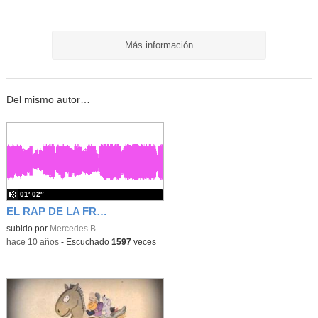
Más información
Del mismo autor…
01′ 02″
EL RAP DE LA FRACCIÓN
subido por
Mercedes B.
-
hace 10 años
-
Escuchado
1597
veces