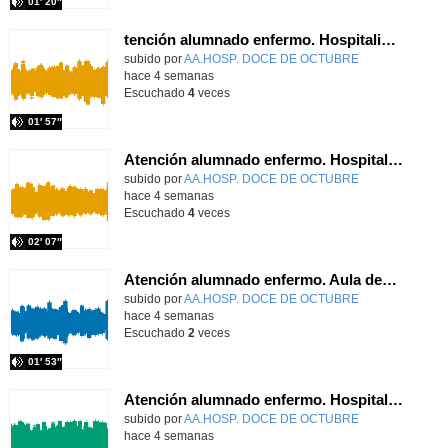
01′ 20″
tención alumnado enfermo. Hospitalización Psiquiátrica. María del Carmen Sanz Segura
Contenido educativo.
subido por
AA.HOSP. DOCE DE OCTUBRE
-
hace 4 semanas
Escuchado
4
veces
01′ 57″
Atención alumnado enfermo. Hospitalización Psiquiátrica. Miguel Ángel Baena Recio
Contenido educativo.
subido por
AA.HOSP. DOCE DE OCTUBRE
-
hace 4 semanas
Escuchado
4
veces
02′ 07″
Atención alumnado enfermo. Aula dentro del hospital. Laura Gómez-Pardo Gayete
Contenido educativo.
subido por
AA.HOSP. DOCE DE OCTUBRE
-
hace 4 semanas
Escuchado
2
veces
01′ 53″
Atención alumnado enfermo. Hospitalización Psiquiátrica. Laura Barrasa Fano.
Contenido educativo.
subido por
AA.HOSP. DOCE DE OCTUBRE
-
hace 4 semanas