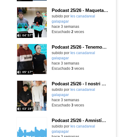
Podcast 25/26 - Maquetas sobre el feudalismo
subido por
Ies canadareal
galapagar
-
hace 3 semanas
Escuchado
2
veces
04′ 57″
Podcast 25/26 - Tenemos nueva profesora de Griego ¿Conoces a María Eugenia?
subido por
Ies canadareal
galapagar
-
hace 3 semanas
Escuchado
3
veces
05′ 17″
Podcast 25/26 - I nostri amici italiani
subido por
Ies canadareal
galapagar
-
hace 3 semanas
Escuchado
3
veces
03′ 19″
Podcast 25/26 - Amnistía Internacional
subido por
Ies canadareal
galapagar
-
hace 3 semanas