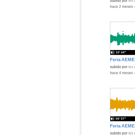
subido por
Ies
-
hace 2 meses
10′ 44″
subido por
Ies
-
hace 4 meses
06′ 57″
subido por
Ies