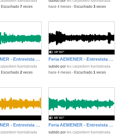
 carpediem fuenlabrada
subido por
Ies carpediem fuenlabrada
-
Escuchado
7
veces
-
hace 4 meses
-
Escuchado
3
veces
10′ 01″
Feria AEMENER - Entrevista a Eva Laín
Feria AEMENER - Entrevista a Jaime Domínguez
 carpediem fuenlabrada
subido por
Ies carpediem fuenlabrada
-
Escuchado
2
veces
-
hace 4 meses
-
Escuchado
1
veces
05′ 01″
Feria AEMENER - Entrevista a Lola Jiménez
Feria AEMENER - Entrevista a Jose Luis Parra
 carpediem fuenlabrada
subido por
Ies carpediem fuenlabrada