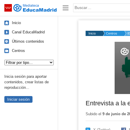
Mediateca de EducaMadrid
Saltar navegación
Palabra o frase:
Inicio
Canal EducaMadrid
Inicio
Centros
I
Últimos contenidos
Volume
50%
Centros
Tipo de contenido:
Inicia sesión para aportar
contenidos, crear listas de
reproducción...
Iniciar sesión
Entrevista a l
Subido el
9 de junio de 2
X (Twitter)