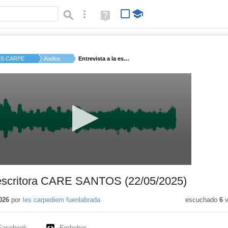
Búsqueda avanzada
Ayuda
(en
ventana
nueva)
ES CARPE DIEM
Audios
Entrevista a la escr...
a escritora CARE SANTOS (22/05/2025)
026
por
Ies carpediem fuenlabrada
escuchado
6
v
Facebook
Embeber