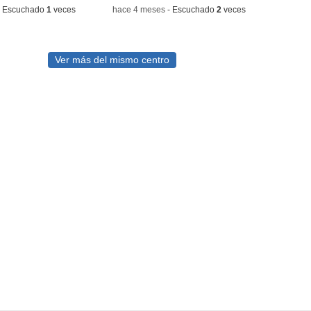
-
Escuchado
1
veces
-
hace 4 meses
-
Escuchado
2
veces
Ver más del mismo centro