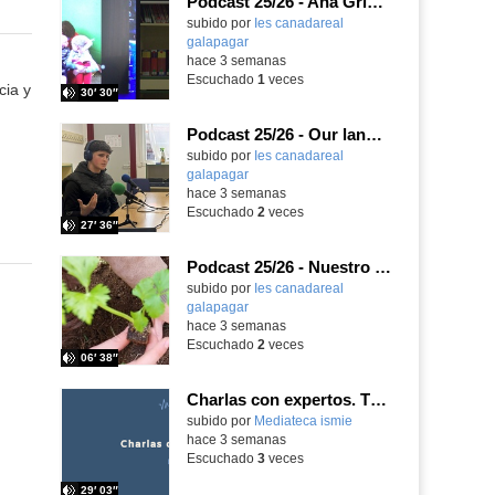
Podcast 25/26 - Ana Griott y los cuentos de las voces olvidadas
subido por
Ies canadareal
galapagar
-
hace 3 semanas
Escuchado
1
veces
cia y
30′ 30″
,
Podcast 25/26 - Our language assistant Ellie
subido por
Ies canadareal
galapagar
-
hace 3 semanas
Escuchado
2
veces
27′ 36″
Podcast 25/26 - Nuestro huerto escolar
subido por
Ies canadareal
galapagar
-
hace 3 semanas
Escuchado
2
veces
06′ 38″
Charlas con expertos. T1, E5. David-Li Ilundáin Reviriego
subido por
Mediateca ismie
-
hace 3 semanas
Escuchado
3
veces
29′ 03″