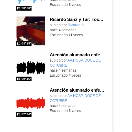
Escuchado
3
veces
20′ 06″
Ricardo Sanz y Tur: Tocatina concertante al aire español
subido por
Ricardo S.
-
hace 4 semanas
Escuchado
11
veces
04′ 15″
Atención alumnado enfermo. SAED primaria. José Nesh-Nash García
Contenido educativo.
subido por
AA.HOSP. DOCE DE
OCTUBRE
-
hace 4 semanas
Escuchado
4
veces
00′ 46″
Atención alumnado enfermo. Aula dentro del hospital. Sara Martín Fernández.
Contenido educativo.
subido por
AA.HOSP. DOCE DE
OCTUBRE
-
hace 4 semanas
Escuchado
3
veces
02′ 34″