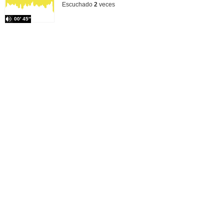
Escuchado
2
veces
00′ 45″