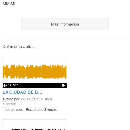
MMIMI
Más información
Del mismo autor…
12′ 56″
LA CIUDAD DE BAELO CLAUDIA
Contenido educativo.
subido por
Tic ies parquelisboa
alcorcon
-
hace un mes
-
Escuchado
8
veces