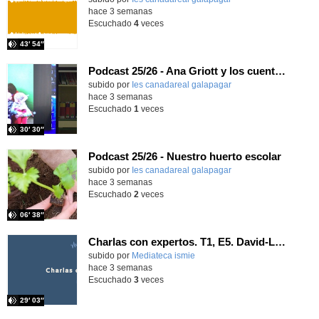
hace 3 semanas
Escuchado
4
veces
43′ 54″
Podcast 25/26 - Ana Griott y los cuentos de las voces olvidadas
subido por
Ies canadareal galapagar
-
hace 3 semanas
Escuchado
1
veces
30′ 30″
Podcast 25/26 - Nuestro huerto escolar
subido por
Ies canadareal galapagar
-
hace 3 semanas
Escuchado
2
veces
06′ 38″
Charlas con expertos. T1, E5. David-Li Ilundáin Reviriego
subido por
Mediateca ismie
-
hace 3 semanas
Escuchado
3
veces
29′ 03″