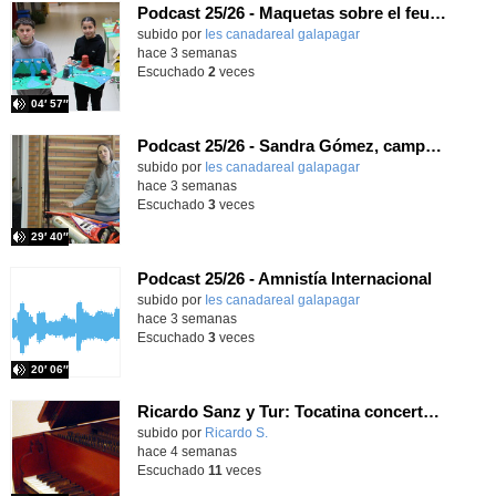
Podcast 25/26 - Maquetas sobre el feudalismo
subido por
Ies canadareal galapagar
-
hace 3 semanas
Escuchado
2
veces
04′ 57″
Podcast 25/26 - Sandra Gómez, campeona de Enduro
subido por
Ies canadareal galapagar
-
hace 3 semanas
Escuchado
3
veces
29′ 40″
Podcast 25/26 - Amnistía Internacional
subido por
Ies canadareal galapagar
-
hace 3 semanas
Escuchado
3
veces
20′ 06″
Ricardo Sanz y Tur: Tocatina concertante al aire español
subido por
Ricardo S.
-
hace 4 semanas
Escuchado
11
veces