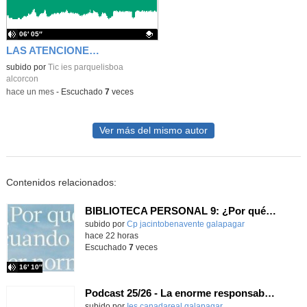
06′ 05″
LAS ATENCIONES EDUCATIVAS
Contenido educativo.
subido por
Tic ies parquelisboa
alcorcon
-
hace un mes
-
Escuchado
7
veces
Ver más del mismo autor
Contenidos relacionados:
BIBLIOTECA PERSONAL 9: ¿Por qué ser feliz cuando puedes ser normal?
Contenido educativo.
subido por
Cp jacintobenavente galapagar
-
hace 22 horas
Escuchado
7
veces
16′ 10″
Podcast 25/26 - La enorme responsabilidad de ser juez
subido por
Ies canadareal galapagar
-