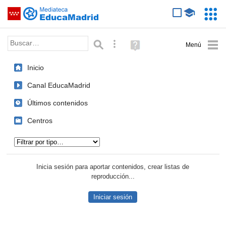
Mediateca de EducaMadrid
Saltar navegación
Servic
Educa
Palabra o frase:
Búsqueda avanzada
Ayuda
(en
ventana
Inicio
nueva)
Canal EducaMadrid
Últimos contenidos
Centros
Tipo de contenido:
Inicia sesión para aportar contenidos, crear listas de
reproducción...
Iniciar sesión