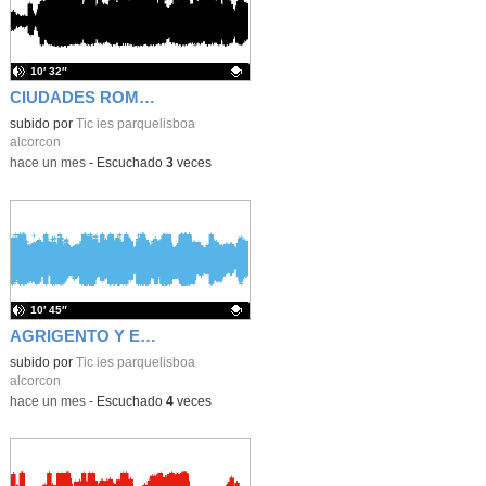
10′ 32″
CIUDADES ROMANAS DEL NORTE DE AFRICA
Contenido educativo.
subido por
Tic ies parquelisboa
alcorcon
-
hace un mes
-
Escuchado
3
veces
10′ 45″
AGRIGENTO Y EL LEGADO ARABE
Contenido educativo.
subido por
Tic ies parquelisboa
alcorcon
-
hace un mes
-
Escuchado
4
veces