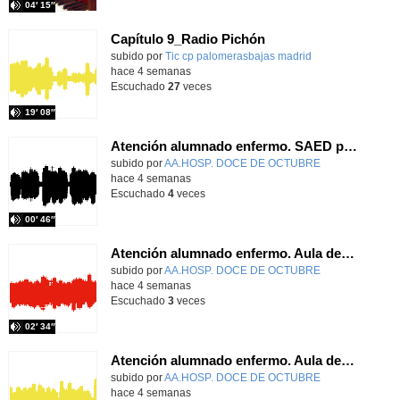
04′ 15″
Capítulo 9_Radio Pichón
Contenido educativo.
subido por
Tic cp palomerasbajas madrid
-
hace 4 semanas
Escuchado
27
veces
19′ 08″
Atención alumnado enfermo. SAED primaria. José Nesh-Nash García
Contenido educativo.
subido por
AA.HOSP. DOCE DE OCTUBRE
-
hace 4 semanas
Escuchado
4
veces
00′ 46″
Atención alumnado enfermo. Aula dentro del hospital. Sara Martín Fernández.
Contenido educativo.
subido por
AA.HOSP. DOCE DE OCTUBRE
-
hace 4 semanas
Escuchado
3
veces
02′ 34″
Atención alumnado enfermo. Aula dentro del hospital. Rosa María Poza Hervás
Contenido educativo.
subido por
AA.HOSP. DOCE DE OCTUBRE
-
hace 4 semanas