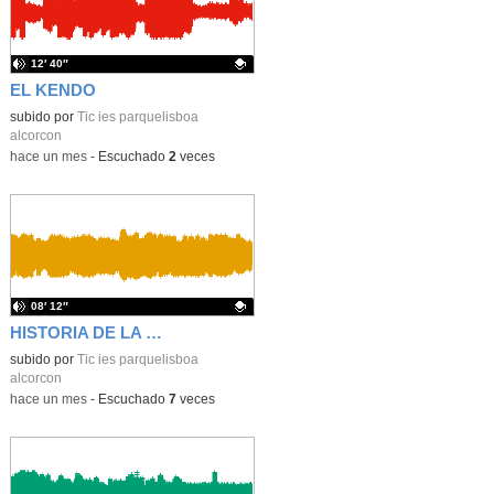
12′ 40″
EL KENDO
Contenido educativo.
subido por
Tic ies parquelisboa
alcorcon
-
hace un mes
-
Escuchado
2
veces
08′ 12″
HISTORIA DE LA DOLORES
Contenido educativo.
subido por
Tic ies parquelisboa
alcorcon
-
hace un mes
-
Escuchado
7
veces