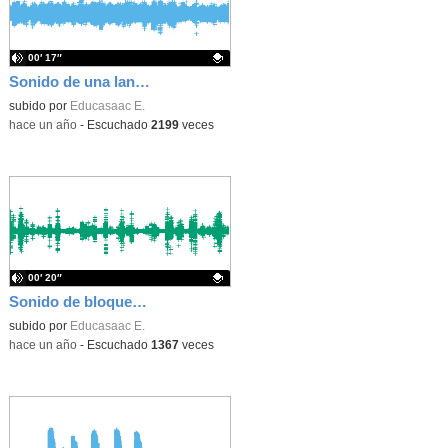
00′ 17″
Sonido de una lancha hinchable sobre el agua.
Contenido educativo.
subido por
Educasaac E.
-
hace un año
-
Escuchado
2199
veces
00′ 20″
Sonido de bloques de madera
Contenido educativo.
subido por
Educasaac E.
-
hace un año
-
Escuchado
1367
veces