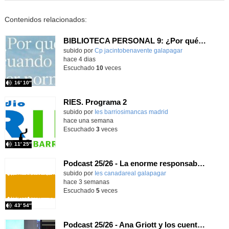
Contenidos relacionados:
BIBLIOTECA PERSONAL 9: ¿Por qué ser feliz cuando puedes ser normal?
Contenido educativo.
subido por
Cp jacintobenavente galapagar
-
hace 4 dias
Escuchado
10
veces
16′ 10″
RIES. Programa 2
Contenido educativo.
subido por
Ies barriosimancas madrid
-
hace una semana
Escuchado
3
veces
11′ 25″
Podcast 25/26 - La enorme responsabilidad de ser juez
subido por
Ies canadareal galapagar
-
hace 3 semanas
Escuchado
5
veces
43′ 54″
Podcast 25/26 - Ana Griott y los cuentos de las voces olvidadas