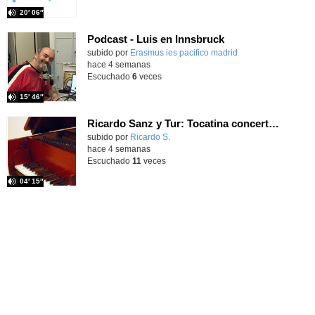
20′ 06″
Podcast - Luis en Innsbruck
subido por
Erasmus ies pacifico madrid
-
hace 4 semanas
Escuchado
6
veces
15′ 46″
Ricardo Sanz y Tur: Tocatina concertante al aire español
subido por
Ricardo S.
-
hace 4 semanas
Escuchado
11
veces
04′ 15″