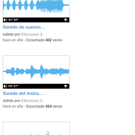
01′ 50″
Sonido de cuencos tibetanos
Contenido educativo.
subido por
Educasaac E.
-
hace un año
-
Escuchado
402
veces
00′ 07″
Sonido del instrumento "marimba"
Contenido educativo.
subido por
Educasaac E.
-
hace un año
-
Escuchado
454
veces