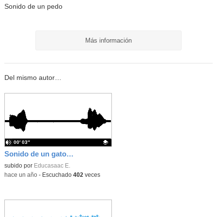
Sonido de un pedo
Más información
Del mismo autor…
00′ 03″
Sonido de un gato maullando.
Contenido educativo.
subido por
Educasaac E.
-
hace un año
-
Escuchado
402
veces