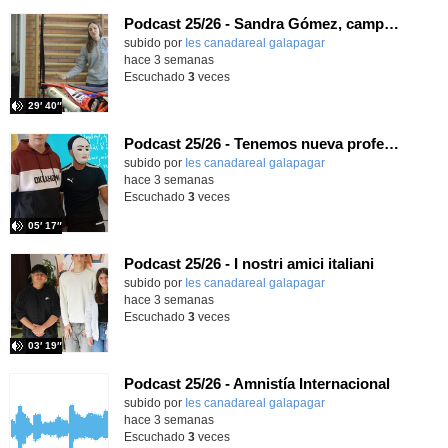
Podcast 25/26 - Sandra Gómez, campeona de Enduro
subido por
Ies canadareal galapagar
-
hace 3 semanas
Escuchado
3
veces
29′ 40″
Podcast 25/26 - Tenemos nueva profesora de Griego ¿Conoces a María Eugenia?
subido por
Ies canadareal galapagar
-
hace 3 semanas
Escuchado
3
veces
05′ 17″
Podcast 25/26 - I nostri amici italiani
subido por
Ies canadareal galapagar
-
hace 3 semanas
Escuchado
3
veces
03′ 19″
Podcast 25/26 - Amnistía Internacional
subido por
Ies canadareal galapagar
-
hace 3 semanas
Escuchado
3
veces