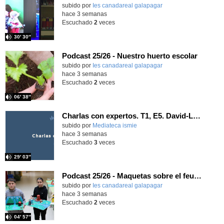
subido por
Ies canadareal galapagar
-
hace 3 semanas
Escuchado
2
veces
30′ 30″
Podcast 25/26 - Nuestro huerto escolar
subido por
Ies canadareal galapagar
-
hace 3 semanas
Escuchado
2
veces
06′ 38″
Charlas con expertos. T1, E5. David-Li Ilundáin Reviriego
subido por
Mediateca ismie
-
hace 3 semanas
Escuchado
3
veces
29′ 03″
Podcast 25/26 - Maquetas sobre el feudalismo
subido por
Ies canadareal galapagar
-
hace 3 semanas
Escuchado
2
veces
04′ 57″