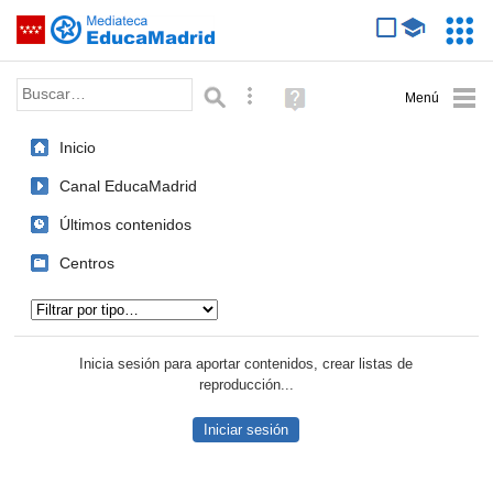
Mediateca de EducaMadrid
Saltar navegación
Servic
Educa
Palabra o frase:
Búsqueda avanzada
Ayuda
(en
ventana
Inicio
nueva)
Canal EducaMadrid
Últimos contenidos
Centros
Tipo de contenido:
Inicia sesión para aportar contenidos, crear listas de
reproducción...
Iniciar sesión