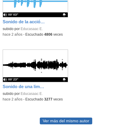
00′ 03″
Sonido de la acción de "limpiar"
Contenido educativo.
subido por
Educasaac E.
-
hace 2 años
-
Escuchado
4806
veces
00′ 23″
Sonido de una lima de uñas
Contenido educativo.
subido por
Educasaac E.
-
hace 2 años
-
Escuchado
3277
veces
Ver más del mismo autor