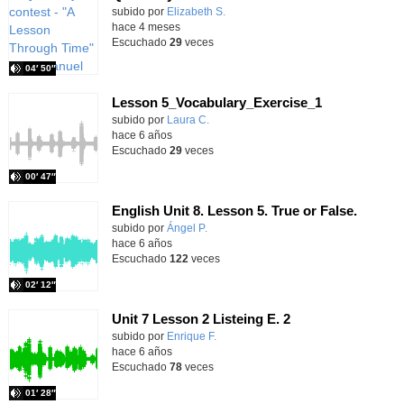
Contenido educativo.
subido por
Elizabeth S.
-
hace 4 meses
Escuchado
29
veces
04′ 50″
Lesson 5_Vocabulary_Exercise_1
subido por
Laura C.
-
hace 6 años
Escuchado
29
veces
00′ 47″
English Unit 8. Lesson 5. True or False.
subido por
Ángel P.
-
hace 6 años
Escuchado
122
veces
02′ 12″
Unit 7 Lesson 2 Listeing E. 2
subido por
Enrique F.
-
hace 6 años
Escuchado
78
veces
01′ 28″