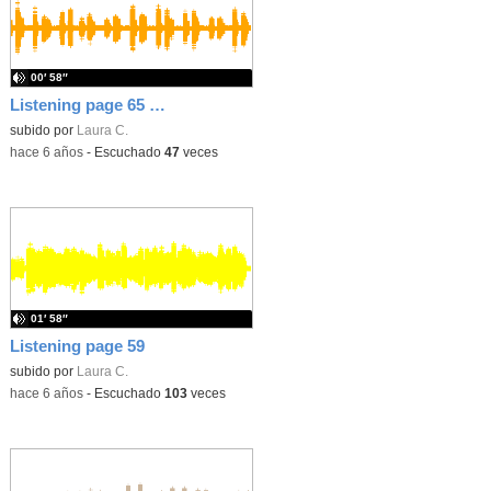
00′ 58″
Listening page 65 PUPIL´S BOOK (English)
subido por
Laura C.
-
hace 6 años
-
Escuchado
47
veces
01′ 58″
Listening page 59
subido por
Laura C.
-
hace 6 años
-
Escuchado
103
veces