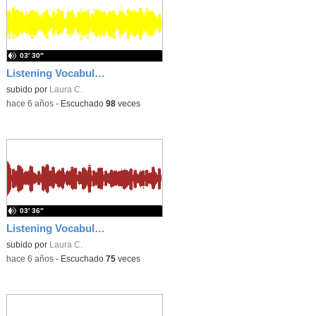
03′ 30″
Listening Vocabulary Unit 9
subido por
Laura C.
-
hace 6 años
-
Escuchado
98
veces
03′ 36″
Listening Vocabulary Unit 7
subido por
Laura C.
-
hace 6 años
-
Escuchado
75
veces