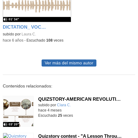
01′ 34″
DICTATION_ VOCABULARY_UNIT 6
subido por
Laura C.
-
hace 6 años
-
Escuchado
108
veces
Ver más del mismo autor
Contenidos relacionados:
QUIZSTORY-AMERICAN REVOLUTION-A HISTORY LESSON
Contenido educativo.
subido por
Clara C.
-
hace 4 meses
Escuchado
25
veces
03′ 20″
Quizstory contest - "A Lesson Through Time" - IES Manuel de Falla - 4ºESO A/C