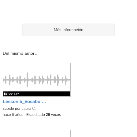
Más información
Del mismo autor…
00′ 47″
Lesson 5_Vocabulary_Exercise_1
subido por
Laura C.
-
hace 6 años
-
Escuchado
29
veces