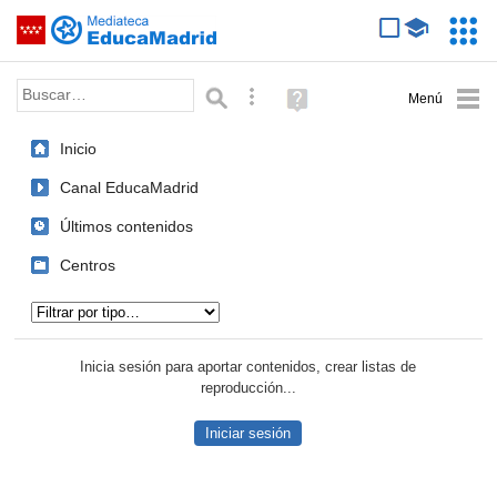
Mediateca de EducaMadrid
Saltar navegación
Servic
Educa
Palabra o frase:
Búsqueda avanzada
Ayuda
(en
ventana
Inicio
nueva)
Canal EducaMadrid
Últimos contenidos
Centros
Tipo de contenido:
Inicia sesión para aportar contenidos, crear listas de
reproducción...
Iniciar sesión