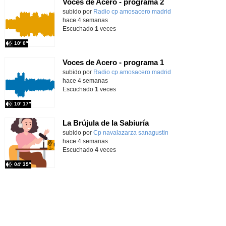
Voces de Acero - programa 2
Contenido educativo.
subido por
Radio cp amosacero madrid
-
hace 4 semanas
Escuchado
1
veces
10′ 0″
Voces de Acero - programa 1
Contenido educativo.
subido por
Radio cp amosacero madrid
-
hace 4 semanas
Escuchado
1
veces
10′ 17″
La Brújula de la Sabiuría
Contenido educativo.
subido por
Cp navalazarza sanagustin
-
hace 4 semanas
Escuchado
4
veces
04′ 35″