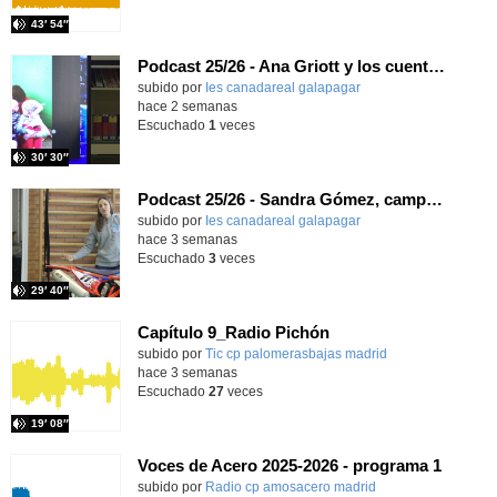
43′ 54″
Podcast 25/26 - Ana Griott y los cuentos de las voces olvidadas
subido por
Ies canadareal galapagar
-
hace 2 semanas
Escuchado
1
veces
30′ 30″
Podcast 25/26 - Sandra Gómez, campeona de Enduro
subido por
Ies canadareal galapagar
-
hace 3 semanas
Escuchado
3
veces
29′ 40″
Capítulo 9_Radio Pichón
Contenido educativo.
subido por
Tic cp palomerasbajas madrid
-
hace 3 semanas
Escuchado
27
veces
19′ 08″
Voces de Acero 2025-2026 - programa 1
Contenido educativo.
subido por
Radio cp amosacero madrid
-