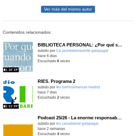
Ver más del mismo autor
Contenidos relacionados:
BIBLIOTECA PERSONAL: ¿Por qué ser feliz cuando puedes ser normal?
Contenido educativo.
subido por
Cp jacintobenavente galapagar
-
hace 6 dias
Escuchado
6
veces
16′ 15″
RIES. Programa 2
Contenido educativo.
subido por
Ies barriosimancas madrid
-
hace 7 dias
Escuchado
2
veces
11′ 25″
Podcast 25/26 - La enorme responsabilidad de ser juez
subido por
Ies canadareal galapagar
-
hace 2 semanas
Escuchado
4
veces