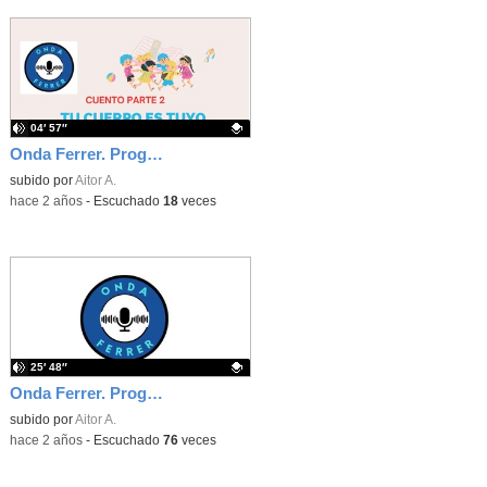
04′ 57″
Onda Ferrer. Programa 2. CUENTOS: "Tú cuerpo es tuyo" Parte 2
Contenido educativo.
subido por
Aitor A.
-
hace 2 años
-
Escuchado
18
veces
25′ 48″
Onda Ferrer. Programa 1.
Contenido educativo.
subido por
Aitor A.
-
hace 2 años
-
Escuchado
76
veces