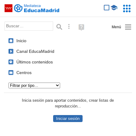
Mediateca de EducaMadrid
Saltar navegación
Servic
Educa
Palabra o frase:
Búsqueda avanzada
Ayuda
(en
ventana
Inicio
nueva)
Canal EducaMadrid
Últimos contenidos
Centros
Tipo de contenido:
Inicia sesión para aportar contenidos, crear listas de
reproducción...
Iniciar sesión