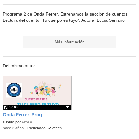
Programa 2 de Onda Ferrer. Estrenamos la sección de cuentos.
Lectura del cuento "Tu cuerpo es tuyo". Autora: Lucía Serrano
Más información
Del mismo autor…
05′ 08″
Onda Ferrer. Programa 2. CUENTOS: "Tú cuerpo es tuyo" Parte 3
Contenido educativo.
subido por
Aitor A.
-
hace 2 años
-
Escuchado
32
veces