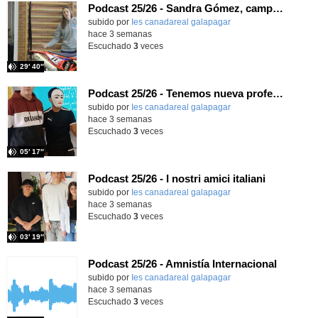
Podcast 25/26 - Sandra Gómez, campeona de Enduro
subido por
Ies canadareal galapagar
-
hace 3 semanas
Escuchado
3
veces
29′ 40″
Podcast 25/26 - Tenemos nueva profesora de Griego ¿Conoces a María Eugenia?
subido por
Ies canadareal galapagar
-
hace 3 semanas
Escuchado
3
veces
05′ 17″
Podcast 25/26 - I nostri amici italiani
subido por
Ies canadareal galapagar
-
hace 3 semanas
Escuchado
3
veces
03′ 19″
Podcast 25/26 - Amnistía Internacional
subido por
Ies canadareal galapagar
-
hace 3 semanas
Escuchado
3
veces