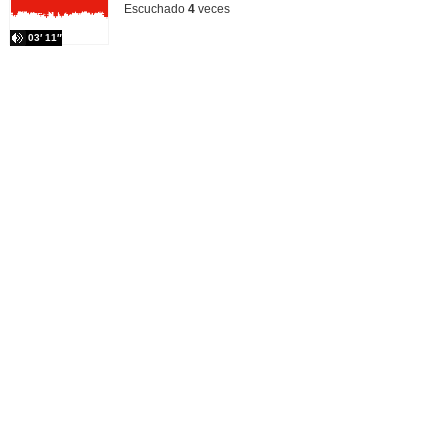
Escuchado
4
veces
03′ 11″