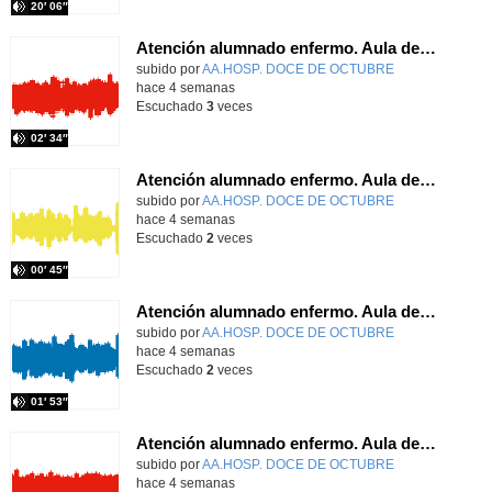
20′ 06″
Atención alumnado enfermo. Aula dentro del hospital. Sara Martín Fernández.
Contenido educativo.
subido por
AA.HOSP. DOCE DE OCTUBRE
-
hace 4 semanas
Escuchado
3
veces
02′ 34″
Atención alumnado enfermo. Aula dentro del hospital. Rosa María Poza Hervás
Contenido educativo.
subido por
AA.HOSP. DOCE DE OCTUBRE
-
hace 4 semanas
Escuchado
2
veces
00′ 45″
Atención alumnado enfermo. Aula dentro del hospital. Laura Gómez-Pardo Gayete
Contenido educativo.
subido por
AA.HOSP. DOCE DE OCTUBRE
-
hace 4 semanas
Escuchado
2
veces
01′ 53″
Atención alumnado enfermo. Aula dentro del hospital. Agustín Parrilla Carrobles
Contenido educativo.
subido por
AA.HOSP. DOCE DE OCTUBRE
-
hace 4 semanas