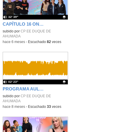
32′ 39″
CAPÍTULO 16 ONDA ESPECIAL
Contenido educativo.
subido por
CP EE DUQUE DE
AHUMADA
-
hace 6 meses
-
Escuchado
82
veces
02′ 23″
PROGRAMA AULA 5
Contenido educativo.
subido por
CP EE DUQUE DE
AHUMADA
-
hace 8 meses
-
Escuchado
33
veces