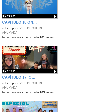
35′ 08″
CAPITULO 18 ONDA ESPECIAL (MAY 26)
Contenido educativo.
subido por
CP EE DUQUE DE
AHUMADA
-
hace 3 meses
-
Escuchado
101
veces
32′ 21″
CAPÍTULO 17: ONDA ESPECIAL (MAR 26)
Contenido educativo.
subido por
CP EE DUQUE DE
AHUMADA
-
hace 5 meses
-
Escuchado
103
veces