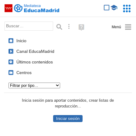
Mediateca de EducaMadrid
Saltar navegación
Servic
Educa
Palabra o frase:
Búsqueda avanzada
Ayuda
(en
ventana
Inicio
nueva)
Canal EducaMadrid
Últimos contenidos
Centros
Tipo de contenido:
Inicia sesión para aportar contenidos, crear listas de
reproducción...
Iniciar sesión