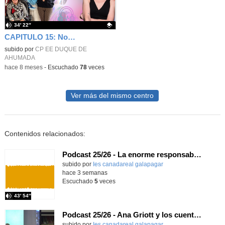
34′ 22″
CAPITULO 15: Noviembre 2025
Contenido educativo.
subido por
CP EE DUQUE DE
AHUMADA
-
hace 8 meses
-
Escuchado
78
veces
Ver más del mismo centro
Contenidos relacionados:
Podcast 25/26 - La enorme responsabilidad de ser juez
subido por
Ies canadareal galapagar
-
hace 3 semanas
Escuchado
5
veces
43′ 54″
Podcast 25/26 - Ana Griott y los cuentos de las voces olvidadas
subido por
Ies canadareal galapagar
-