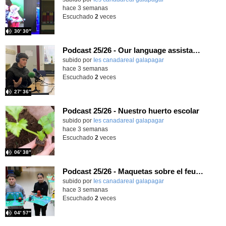
hace 3 semanas
Escuchado
2
veces
30′ 30″
Podcast 25/26 - Our language assistant Ellie
subido por
Ies canadareal galapagar
-
hace 3 semanas
Escuchado
2
veces
27′ 36″
Podcast 25/26 - Nuestro huerto escolar
subido por
Ies canadareal galapagar
-
hace 3 semanas
Escuchado
2
veces
06′ 38″
Podcast 25/26 - Maquetas sobre el feudalismo
subido por
Ies canadareal galapagar
-
hace 3 semanas
Escuchado
2
veces
04′ 57″