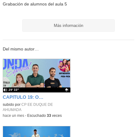
Grabación de alumnos del aula 5
Más información
Del mismo autor…
29′ 33″
CAPITULO 19: ONDA ESPECIAL JUNIO 26
Contenido educativo.
subido por
CP EE DUQUE DE
AHUMADA
-
hace un mes
-
Escuchado
33
veces