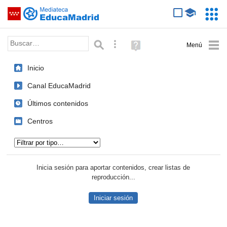
Mediateca de EducaMadrid
Saltar navegación
Servic
Educa
Palabra o frase:
Búsqueda avanzada
Ayuda
(en
ventana
Inicio
nueva)
Canal EducaMadrid
Últimos contenidos
Centros
Tipo de contenido:
Inicia sesión para aportar contenidos, crear listas de
reproducción...
Iniciar sesión