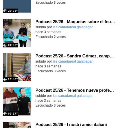
Escuchado
3
veces
29′ 03″
Podcast 25/26 - Maquetas sobre el feudalismo
subido por
Ies canadareal galapagar
-
hace 3 semanas
Escuchado
2
veces
04′ 57″
Podcast 25/26 - Sandra Gómez, campeona de Enduro
subido por
Ies canadareal galapagar
-
hace 3 semanas
Escuchado
3
veces
29′ 40″
Podcast 25/26 - Tenemos nueva profesora de Griego ¿Conoces a María Eugenia?
subido por
Ies canadareal galapagar
-
hace 3 semanas
Escuchado
3
veces
05′ 17″
Podcast 25/26 - I nostri amici italiani