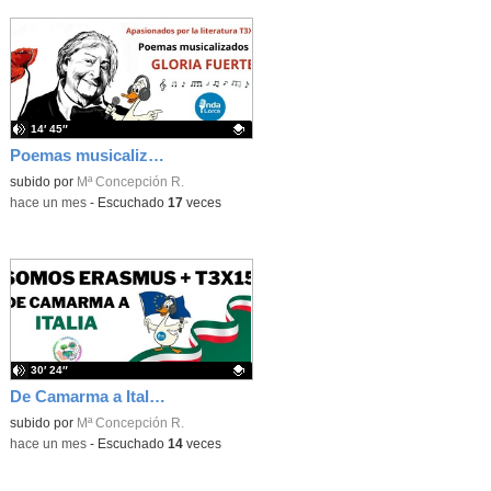
14′ 45″
Poemas musicalizados de Gloria Fuertes - Apasionados por la literatura T3X03 - Onda Lorca
Contenido educativo.
subido por
Mª Concepción R.
-
hace un mes
-
Escuchado
17
veces
30′ 24″
De Camarma a Italia - Somos Erasmus+ T3X15 - Onda Lorca
Contenido educativo.
subido por
Mª Concepción R.
-
hace un mes
-
Escuchado
14
veces