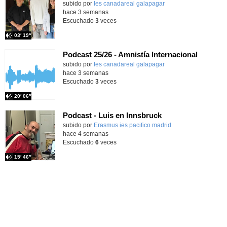
subido por
Ies canadareal galapagar
-
hace 3 semanas
Escuchado
3
veces
03′ 19″
Podcast 25/26 - Amnistía Internacional
subido por
Ies canadareal galapagar
-
hace 3 semanas
Escuchado
3
veces
20′ 06″
Podcast - Luis en Innsbruck
subido por
Erasmus ies pacifico madrid
-
hace 4 semanas
Escuchado
6
veces
15′ 46″