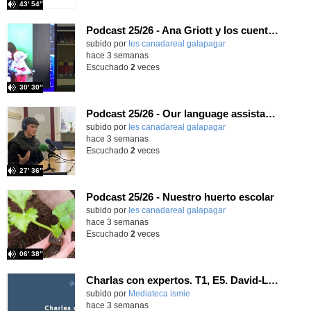
43′ 54″
Podcast 25/26 - Ana Griott y los cuentos de las voces olvidadas
subido por
Ies canadareal galapagar
-
hace 3 semanas
Escuchado
2
veces
30′ 30″
Podcast 25/26 - Our language assistant Ellie
subido por
Ies canadareal galapagar
-
hace 3 semanas
Escuchado
2
veces
27′ 36″
Podcast 25/26 - Nuestro huerto escolar
subido por
Ies canadareal galapagar
-
hace 3 semanas
Escuchado
2
veces
06′ 38″
Charlas con expertos. T1, E5. David-Li Ilundáin Reviriego
subido por
Mediateca ismie
-
hace 3 semanas