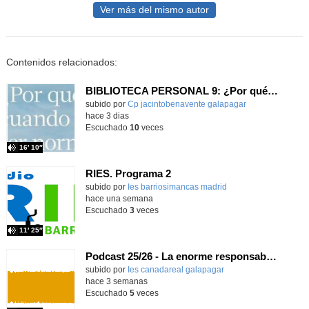
Ver más del mismo autor
Contenidos relacionados:
BIBLIOTECA PERSONAL 9: ¿Por qué ser feliz cuando puedes ser normal?
Contenido educativo.
subido por
Cp jacintobenavente galapagar
-
hace 3 dias
Escuchado
10
veces
16′ 10″
RIES. Programa 2
Contenido educativo.
subido por
Ies barriosimancas madrid
-
hace una semana
Escuchado
3
veces
11′ 25″
Podcast 25/26 - La enorme responsabilidad de ser juez
subido por
Ies canadareal galapagar
-
hace 3 semanas
Escuchado
5
veces