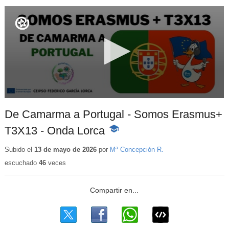
De Camarma a Portugal - Somos Erasmus+
T3X13 - Onda Lorca
-
Contenido
educativo
Subido el
13 de mayo de 2026
por
Mª Concepción R.
escuchado
46
veces