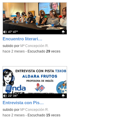
47′ 47″
Encuentro literario con Paula Carballeira sobre su obra "Las alumnas" - Onda Lorca
Contenido educativo.
subido por
Mª Concepción R.
-
hace 2 meses
-
Escuchado
29
veces
22′ 34″
Entrevista con Pista T3X08: Aldara Frutos (Profesora de Inglés) - Onda Lorca
Contenido educativo.
subido por
Mª Concepción R.
-
hace 2 meses
-
Escuchado
15
veces