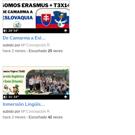
28′ 54″
De Camarma a Eslovaquia - Somos Erasmus+ T3X14 - Onda Lorca
Contenido educativo.
subido por
Mª Concepción R.
-
hace 2 meses
-
Escuchado
25
veces
31′ 33″
Inmersión Lingüística en Ennis (Irlanda) - Camarmeños Viajeros T3X02 - Onda Lorca
Contenido educativo.
subido por
Mª Concepción R.
-
hace 2 meses
-
Escuchado
42
veces