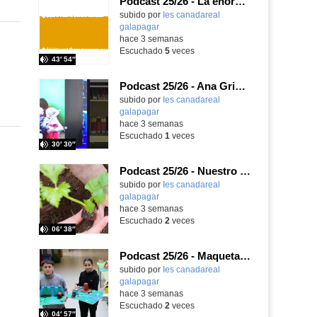
Podcast 25/26 - La enorme responsabilidad de ser juez
subido por
Ies canadareal
galapagar
-
hace 3 semanas
Escuchado
5
veces
43′ 54″
Podcast 25/26 - Ana Griott y los cuentos de las voces olvidadas
subido por
Ies canadareal
galapagar
-
hace 3 semanas
Escuchado
1
veces
30′ 30″
Podcast 25/26 - Nuestro huerto escolar
subido por
Ies canadareal
galapagar
-
hace 3 semanas
Escuchado
2
veces
06′ 38″
Podcast 25/26 - Maquetas sobre el feudalismo
subido por
Ies canadareal
galapagar
-
hace 3 semanas
Escuchado
2
veces
04′ 57″