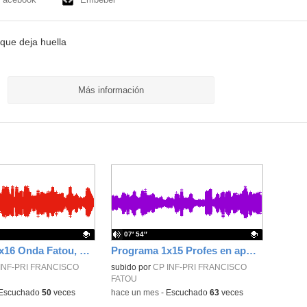
que deja huella
Más información
07′ 54″
Programa 1x16 Onda Fatou, un curso para recordar
Programa 1x15 Profes en apuros
ativo.
INF-PRI FRANCISCO
Contenido educativo.
subido por
CP INF-PRI FRANCISCO
FATOU
Escuchado
50
veces
-
hace un mes
-
Escuchado
63
veces