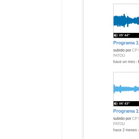
05′ 44″
Contenido educ
subido por
CP 
FATOU
-
hace un mes
-
06′ 43″
Contenido educ
subido por
CP 
FATOU
-
hace 2 meses