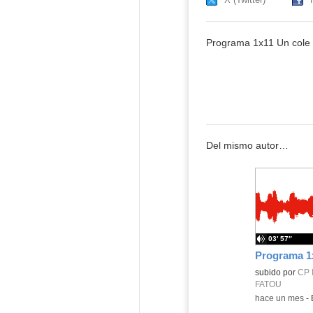
Programa 1x11 Un cole 
Del mismo autor…
03′ 57″
Contenido educ
subido por
CP 
FATOU
-
hace un mes
-