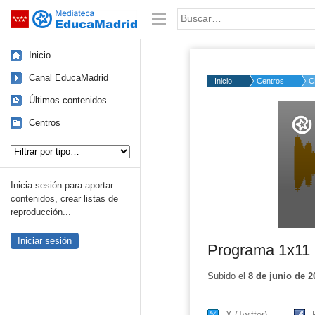
Mediateca de EducaMadrid
Saltar navegación
Palabra o frase:
Inicio
Canal EducaMadrid
Inicio
Centros
C
Últimos contenidos
Volume
50%
Centros
Tipo de contenido:
Inicia sesión para aportar
contenidos, crear listas de
reproducción...
Iniciar sesión
Programa 1x11 
Subido el
8 de junio de 2
X (Twitter)