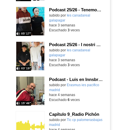
Podcast 25/26 - Tenemos nueva profesora de Griego ¿Conoces a María Eugenia?
subido por
Ies canadareal
galapagar
-
hace 3 semanas
Escuchado
3
veces
05′ 17″
Podcast 25/26 - I nostri amici italiani
subido por
Ies canadareal
galapagar
-
hace 3 semanas
Escuchado
3
veces
03′ 19″
Podcast - Luis en Innsbruck
subido por
Erasmus ies pacifico
madrid
-
hace 4 semanas
Escuchado
6
veces
15′ 46″
Capítulo 9_Radio Pichón
Contenido educativo.
subido por
Tic cp palomerasbajas
madrid
-
hace 4 semanas