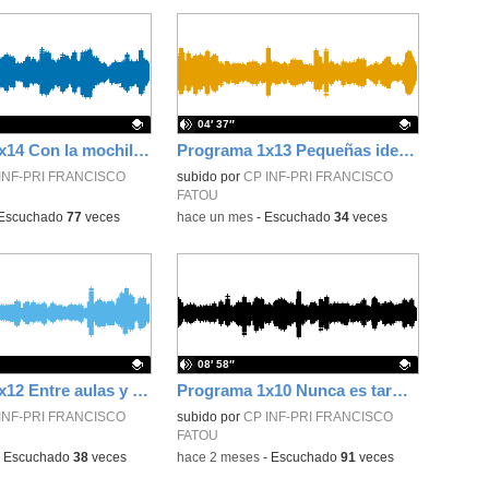
04′ 37″
Programa 1x14 Con la mochila llena de recuerdos
Programa 1x13 Pequeñas ideas, grandes proyectos
ativo.
INF-PRI FRANCISCO
Contenido educativo.
subido por
CP INF-PRI FRANCISCO
FATOU
Escuchado
77
veces
-
hace un mes
-
Escuchado
34
veces
08′ 58″
Programa 1x12 Entre aulas y despachos
Programa 1x10 Nunca es tarde para volver
ativo.
INF-PRI FRANCISCO
Contenido educativo.
subido por
CP INF-PRI FRANCISCO
FATOU
-
Escuchado
38
veces
-
hace 2 meses
-
Escuchado
91
veces