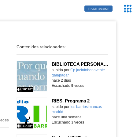
Servic
Iniciar sesión
Educa
Contenidos relacionados:
BIBLIOTECA PERSONAL 9: ¿Por qué ser feliz cuando puedes ser normal?
Contenido educativo.
subido por
Cp jacintobenavente
galapagar
-
hace 2 dias
Escuchado
9
veces
16′ 10″
RIES. Programa 2
Contenido educativo.
subido por
Ies barriosimancas
madrid
-
hace una semana
eces
Escuchado
3
veces
11′ 25″