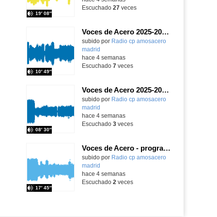
Escuchado
27
veces
19′ 08″
Voces de Acero 2025-2026 - ¡Alerta, planeta!
Contenido educativo.
subido por
Radio cp amosacero
madrid
-
hace 4 semanas
Escuchado
7
veces
10′ 49″
Voces de Acero 2025-2026 - programa 1
Contenido educativo.
subido por
Radio cp amosacero
madrid
-
hace 4 semanas
Escuchado
3
veces
08′ 30″
Voces de Acero - programa 5
Contenido educativo.
subido por
Radio cp amosacero
madrid
-
hace 4 semanas
Escuchado
2
veces
17′ 45″