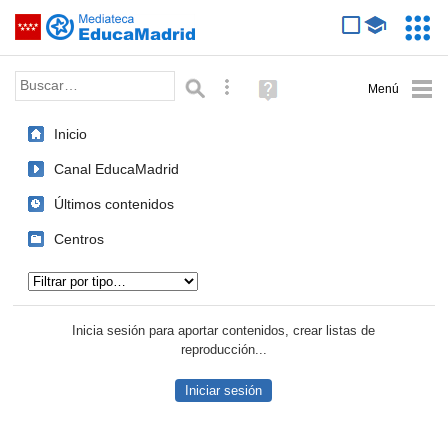
Mediateca de EducaMadrid
Saltar navegación
Servic
Educa
Palabra o frase:
Búsqueda avanzada
Ayuda
(en
ventana
Inicio
nueva)
Canal EducaMadrid
Últimos contenidos
Centros
Tipo de contenido:
Inicia sesión para aportar contenidos, crear listas de
reproducción...
Iniciar sesión