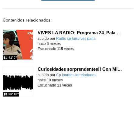
Contenidos relacionados:
VIVES LA RADIO: Programa 24_Palabras en ondas
Contenido educativo.
subido por
Radio cp luisvives parla
-
hace 6 meses
Escuchado
115
veces
41′ 0″
Curiosidades sorprendentes!! Con Miguel y Álex. Curso 2025/2026
Contenido educativo.
subido por
Cp lourdes torrelodones
-
hace 10 meses
Escuchado
13
veces
05′ 18″