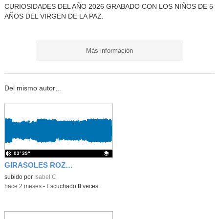
CURIOSIDADES DEL AÑO 2026 GRABADO CON LOS NIÑOS DE 5
AÑOS DEL VIRGEN DE LA PAZ.
Más información
Del mismo autor…
03′ 39″
GIRASOLES ROZALÉN
Contenido educativo.
subido por
Isabel C.
-
hace 2 meses
-
Escuchado
8
veces