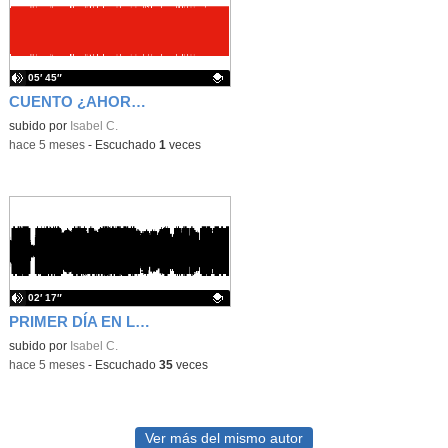
05′ 45″
CUENTO ¿AHORA QUÉ VA A PASAR? 4 AÑOS
Contenido educativo.
subido por
Isabel C.
-
hace 5 meses
-
Escuchado
1
veces
02′ 17″
PRIMER DÍA EN LA RADIO CON LOS ALUMNOS DE 3 AÑOS
Contenido educativo.
subido por
Isabel C.
-
hace 5 meses
-
Escuchado
35
veces
Ver más del mismo autor