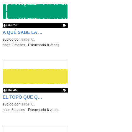
04′ 24″
A QUÉ SABE LA LUNA 5 AÑOS
Contenido educativo.
subido por
Isabel C.
-
hace 3 meses
-
Escuchado
8
veces
04′ 45″
EL TOPO QUE QUERIA SABER QUIN SE HABÍA HECHO ESO EN SU CABEZA
Contenido educativo.
subido por
Isabel C.
-
hace 5 meses
-
Escuchado
6
veces