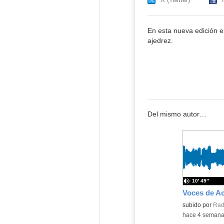
En esta nueva edición e
ajedrez.
Del mismo autor…
10′ 49″
Contenido educ
subido por
Rad
-
hace 4 seman