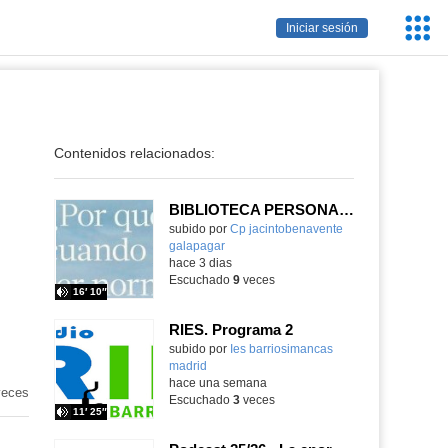
Servic
Iniciar sesión
Educa
Contenidos relacionados:
BIBLIOTECA PERSONAL 9: ¿Por qué ser feliz cuando puedes ser normal?
Contenido educativo.
subido por
Cp jacintobenavente
galapagar
-
hace 3 dias
Escuchado
9
veces
16′ 10″
RIES. Programa 2
Contenido educativo.
subido por
Ies barriosimancas
madrid
-
hace una semana
eces
Escuchado
3
veces
11′ 25″