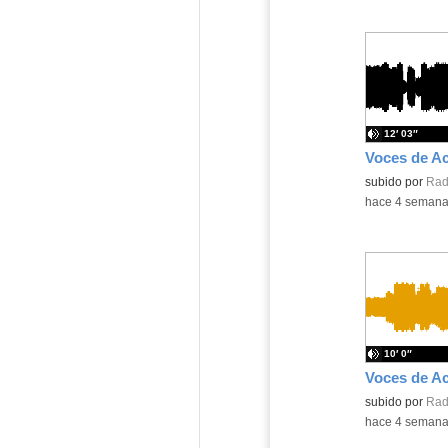
12′ 03″
Voces de Ac
Contenido educ
subido por
Rad
-
hace 4 seman
10′ 0″
Voces de Ac
Contenido educ
subido por
Rad
-
hace 4 seman