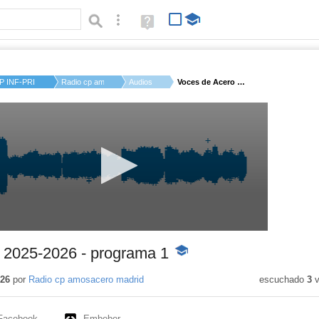
Búsqueda avanzada
Ayuda
(en
ventana
nueva)
P INF-PRI AMOS ACER...
Radio cp amosacero ...
Audios
Voces de Acero 2025-...
 2025-2026 - programa 1
-
Contenido
educativo
026
por
Radio cp amosacero madrid
escuchado
3
v
Facebook
Embeber