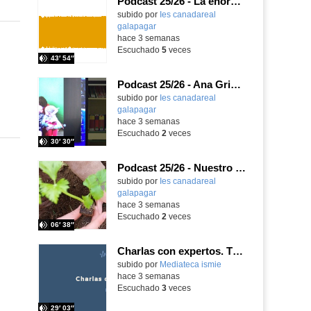
Podcast 25/26 - La enorme responsabilidad de ser juez
subido por
Ies canadareal
galapagar
-
hace 3 semanas
Escuchado
5
veces
43′ 54″
Podcast 25/26 - Ana Griott y los cuentos de las voces olvidadas
subido por
Ies canadareal
galapagar
-
hace 3 semanas
Escuchado
2
veces
30′ 30″
Podcast 25/26 - Nuestro huerto escolar
subido por
Ies canadareal
galapagar
-
hace 3 semanas
Escuchado
2
veces
06′ 38″
Charlas con expertos. T1, E5. David-Li Ilundáin Reviriego
subido por
Mediateca ismie
-
hace 3 semanas
Escuchado
3
veces
29′ 03″