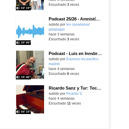
Escuchado
3
veces
03′ 19″
Podcast 25/26 - Amnistía Internacional
subido por
Ies canadareal
galapagar
-
hace 3 semanas
Escuchado
3
veces
20′ 06″
Podcast - Luis en Innsbruck
subido por
Erasmus ies pacifico
madrid
-
hace 4 semanas
Escuchado
6
veces
15′ 46″
Ricardo Sanz y Tur: Tocatina concertante al aire español
subido por
Ricardo S.
-
hace 4 semanas
Escuchado
11
veces
04′ 15″