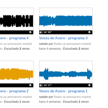
16′ 35″
ero - programa 4
Voces de Acero - programa 3
ativo.
io cp amosacero madrid
Contenido educativo.
subido por
Radio cp amosacero madrid
as
-
Escuchado
2
veces
-
hace 4 semanas
-
Escuchado
2
veces
10′ 17″
ero - programa 2
Voces de Acero - programa 1
ativo.
io cp amosacero madrid
Contenido educativo.
subido por
Radio cp amosacero madrid
as
-
Escuchado
1
veces
-
hace 4 semanas
-
Escuchado
1
veces