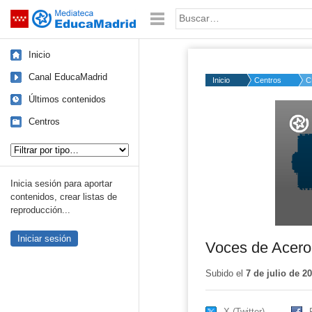
Mediateca de EducaMadrid
Saltar navegación
Palabra o frase:
Inicio
Canal EducaMadrid
Inicio
Centros
C
Últimos contenidos
Volume
50%
Centros
Tipo de contenido:
Inicia sesión para aportar
contenidos, crear listas de
reproducción...
Iniciar sesión
Voces de Acero
Subido el
7 de julio de 2
X (Twitter)