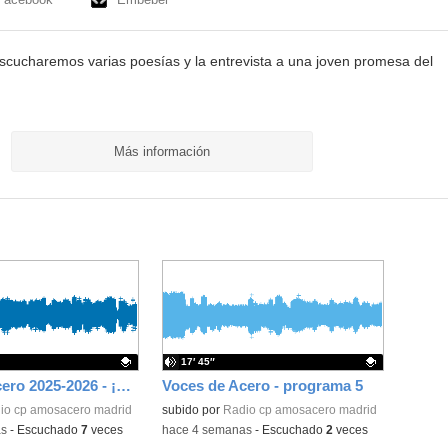
scucharemos varias poesías y la entrevista a una joven promesa del
Más información
17′ 45″
Voces de Acero 2025-2026 - ¡Alerta, planeta!
Voces de Acero - programa 5
ativo.
io cp amosacero madrid
Contenido educativo.
subido por
Radio cp amosacero madrid
as
-
Escuchado
7
veces
-
hace 4 semanas
-
Escuchado
2
veces