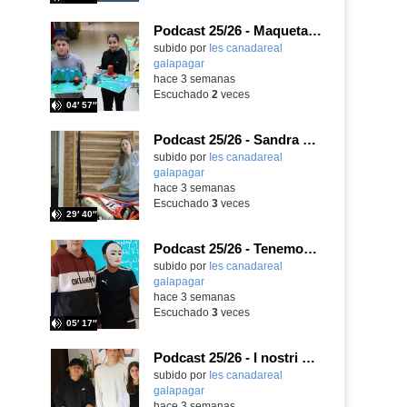
Podcast 25/26 - Maquetas sobre el feudalismo
subido por
Ies canadareal
galapagar
-
hace 3 semanas
Escuchado
2
veces
04′ 57″
Podcast 25/26 - Sandra Gómez, campeona de Enduro
subido por
Ies canadareal
galapagar
-
hace 3 semanas
Escuchado
3
veces
29′ 40″
Podcast 25/26 - Tenemos nueva profesora de Griego ¿Conoces a María Eugenia?
subido por
Ies canadareal
galapagar
-
hace 3 semanas
Escuchado
3
veces
05′ 17″
Podcast 25/26 - I nostri amici italiani
subido por
Ies canadareal
galapagar
-
hace 3 semanas