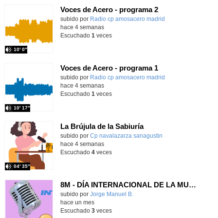
Voces de Acero - programa 2
Contenido educativo.
subido por
Radio cp amosacero madrid
-
hace 4 semanas
Escuchado
1
veces
10′ 0″
Voces de Acero - programa 1
Contenido educativo.
subido por
Radio cp amosacero madrid
-
hace 4 semanas
Escuchado
1
veces
10′ 17″
La Brújula de la Sabiuría
Contenido educativo.
subido por
Cp navalazarza sanagustin
-
hace 4 semanas
Escuchado
4
veces
04′ 35″
8M - DÍA INTERNACIONAL DE LA MUJER
Contenido educativo.
subido por
Jorge Manuel B.
-
hace un mes
Escuchado
3
veces