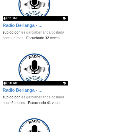
11′ 04″
Radio Berlanga - 7º programa - Deportistas berlanguianos
Contenido educativo.
subido por
Ies garciaberlanga coslada
-
hace un mes
-
Escuchado
32
veces
10′ 59″
Radio Berlanga - 6º programa - píldora científica
Contenido educativo.
subido por
Ies garciaberlanga coslada
-
hace 5 meses
-
Escuchado
41
veces