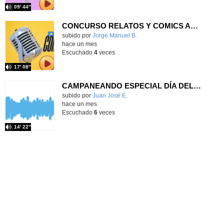
09′ 44″
CONCURSO RELATOS Y COMICS AMPA CEIP PRÍNCIPE FELIPE
Contenido educativo.
subido por
Jorge Manuel B.
-
hace un mes
Escuchado
4
veces
17′ 08″
CAMPANEANDO ESPECIAL DÍA DEL LIBRO 2026
Contenido educativo.
subido por
Juan José E.
-
hace un mes
Escuchado
6
veces
14′ 22″