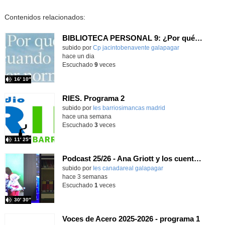
Contenidos relacionados:
BIBLIOTECA PERSONAL 9: ¿Por qué ser feliz cuando puedes ser normal?
Contenido educativo.
subido por
Cp jacintobenavente galapagar
-
hace un dia
Escuchado
9
veces
16′ 10″
RIES. Programa 2
Contenido educativo.
subido por
Ies barriosimancas madrid
-
hace una semana
Escuchado
3
veces
11′ 25″
Podcast 25/26 - Ana Griott y los cuentos de las voces olvidadas
subido por
Ies canadareal galapagar
-
hace 3 semanas
Escuchado
1
veces
30′ 30″
Voces de Acero 2025-2026 - programa 1