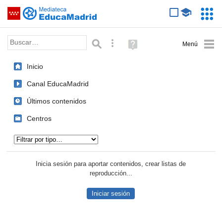
Mediateca de EducaMadrid
Saltar navegación
Servic
Educa
Palabra o frase:
Búsqueda avanzada
Ayuda
(en
ventana
Inicio
nueva)
Canal EducaMadrid
Últimos contenidos
Centros
Tipo de contenido:
Inicia sesión para aportar contenidos, crear listas de
reproducción...
Iniciar sesión