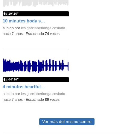
10′ 26″
10 minutes body scan ENG
subido por
Ies garciaberlanga coslada
-
hace 7 años
-
Escuchado
74
veces
04′ 30″
4 minutos heartfulness ESP
subido por
Ies garciaberlanga coslada
-
hace 7 años
-
Escuchado
80
veces
Ver más del mismo centro