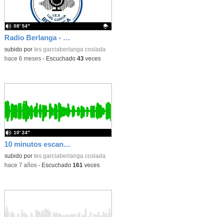
08′ 54″
Radio Berlanga - quinto programa
Contenido educativo.
subido por
Ies garciaberlanga coslada
-
hace 6 meses
-
Escuchado
43
veces
10′ 24″
10 minutos escaneo corporal ESP
subido por
Ies garciaberlanga coslada
-
hace 7 años
-
Escuchado
161
veces