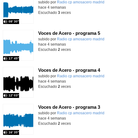
Contenido educativo.
subido por
Radio cp amosacero madrid
-
hace 4 semanas
Escuchado
3
veces
08′ 30″
Voces de Acero - programa 5
Contenido educativo.
subido por
Radio cp amosacero madrid
-
hace 4 semanas
Escuchado
2
veces
17′ 45″
Voces de Acero - programa 4
Contenido educativo.
subido por
Radio cp amosacero madrid
-
hace 4 semanas
Escuchado
2
veces
12′ 03″
Voces de Acero - programa 3
Contenido educativo.
subido por
Radio cp amosacero madrid
-
hace 4 semanas
Escuchado
2
veces
16′ 35″