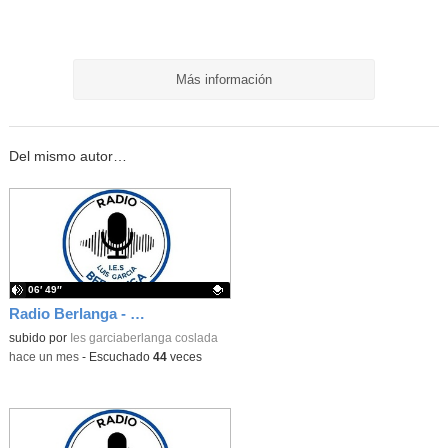
Más información
Del mismo autor…
06′ 49″
Radio Berlanga - 8º programa - Píldora filosófica
Contenido educativo.
subido por
Ies garciaberlanga coslada
-
hace un mes
-
Escuchado
44
veces