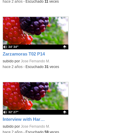
-
hace 2 años
-
Escuchado
11
veces
34′ 34″
Zarzamoras T02 P14
Contenido educativo.
subido por
Jose Fernando M.
-
hace 2 años
-
Escuchado
31
veces
32′ 27″
Interview with Harold Gene Diab
Contenido educativo.
subido por
Jose Fernando M.
-
hace 2 años
-
Escuchado
59
veces