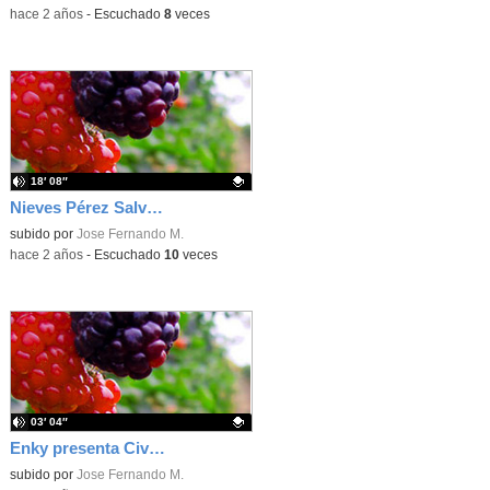
-
hace 2 años
-
Escuchado
8
veces
18′ 08″
Nieves Pérez Salvador presenta Besos de vainilla (2024)
Contenido educativo.
subido por
Jose Fernando M.
-
hace 2 años
-
Escuchado
10
veces
03′ 04″
Enky presenta Civil War (2024)
Contenido educativo.
subido por
Jose Fernando M.