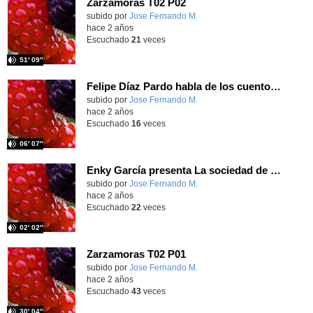
Zarzamoras T02 P02
Contenido educativo.
subido por
Jose Fernando M.
-
hace 2 años
Escuchado
21
veces
51′ 09″
Felipe Díaz Pardo habla de los cuentos de Eloy Tizón T02 P01
Contenido educativo.
subido por
Jose Fernando M.
-
hace 2 años
Escuchado
16
veces
06′ 07″
Enky García presenta La sociedad de la nieve T02 P01
Contenido educativo.
subido por
Jose Fernando M.
-
hace 2 años
Escuchado
22
veces
02′ 02″
Zarzamoras T02 P01
Contenido educativo.
subido por
Jose Fernando M.
-
hace 2 años
Escuchado
43
veces
30′ 04″