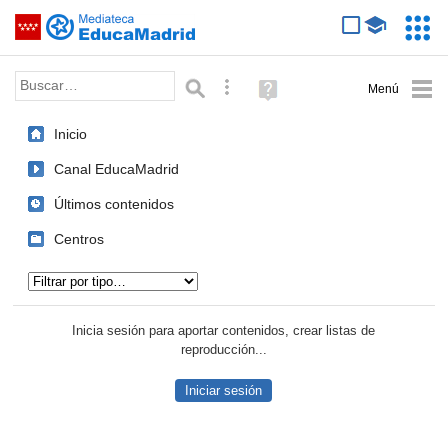
Mediateca de EducaMadrid
Saltar navegación
Servic
Educa
Palabra o frase:
Búsqueda avanzada
Ayuda
(en
ventana
Inicio
nueva)
Canal EducaMadrid
Últimos contenidos
Centros
Tipo de contenido:
Inicia sesión para aportar contenidos, crear listas de
reproducción...
Iniciar sesión