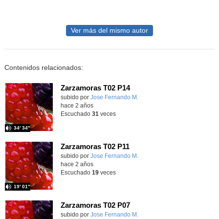
Ver más del mismo autor
Contenidos relacionados:
Zarzamoras T02 P14
Contenido educativo.
subido por
Jose Fernando M.
-
hace 2 años
Escuchado
31
veces
34′ 34″
Zarzamoras T02 P11
Contenido educativo.
subido por
Jose Fernando M.
-
hace 2 años
Escuchado
19
veces
19′ 01″
Zarzamoras T02 P07
Contenido educativo.
subido por
Jose Fernando M.
-