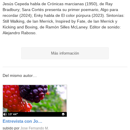
Jesús Cepeda habla de Crónicas marcianas (1950), de Ray
Bradbury; Sara Cortés presenta su primer poemario, Algo para
recordar (2024); Enky habla de El color púrpura (2023). Sintonías:
Still Walking, de Ian Merrick, Inspired by Fate, de Ian Merrick y
Kicking and Boxing, de Ramón Silles McLaney. Editor de sonido:
Alejandro Raboso.
Más información
Del mismo autor…
13′ 44″
Entrevista con Joaquín Miñarro
Contenido educativo.
subido por
Jose Fernando M.