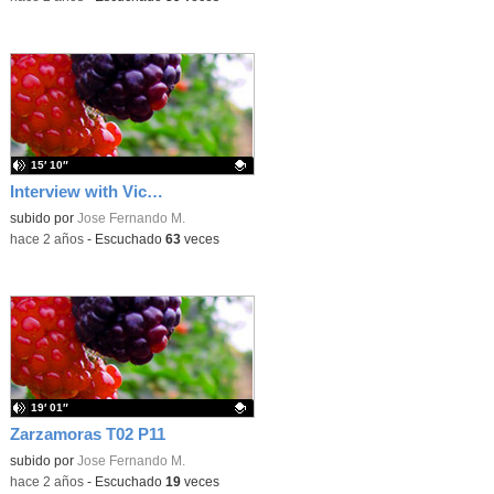
15′ 10″
Interview with Victoria Lilly
Contenido educativo.
subido por
Jose Fernando M.
-
hace 2 años
-
Escuchado
63
veces
19′ 01″
Zarzamoras T02 P11
Contenido educativo.
subido por
Jose Fernando M.
-
hace 2 años
-
Escuchado
19
veces