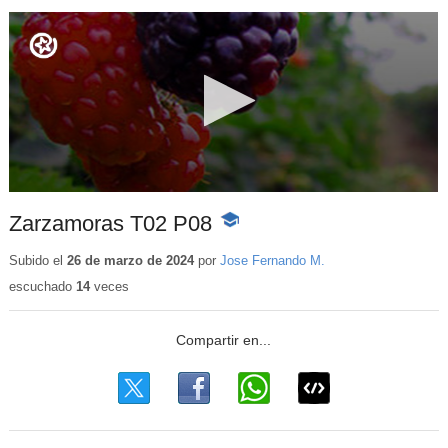
Zarzamoras T02 P08
-
Contenido
educativo
Subido el
26 de marzo de 2024
por
Jose Fernando M.
escuchado
14
veces