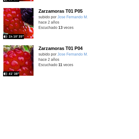
Zarzamoras T01 P05
Contenido educativo.
subido por
Jose Fernando M.
-
hace 2 años
Escuchado
13
veces
1h 10′ 35″
Zarzamoras T01 P04
Contenido educativo.
subido por
Jose Fernando M.
-
hace 2 años
Escuchado
11
veces
41′ 38″