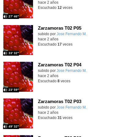
hace 2 años
Escuchado
12
veces
27′ 46″
Zarzamoras T02 P05
Contenido educativo.
subido por
Jose Fernando M.
-
hace 2 años
Escuchado
17
veces
33′ 32″
Zarzamoras T02 P04
Contenido educativo.
subido por
Jose Fernando M.
-
hace 2 años
Escuchado
8
veces
23′ 59″
Zarzamoras T02 P03
Contenido educativo.
subido por
Jose Fernando M.
-
hace 2 años
Escuchado
31
veces
49′ 32″