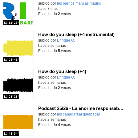
Contenido educativo.
subido por
Ies barriosimancas madrid
-
hace 7 dias
Escuchado
2
veces
11′ 25″
How do you sleep (+4 instrumental)
Contenido educativo.
subido por
Enrique O.
-
hace 2 semanas
Escuchado
5
veces
03′ 41″
How do you sleep (+4)
Contenido educativo.
subido por
Enrique O.
-
hace 2 semanas
Escuchado
2
veces
03′ 28″
Podcast 25/26 - La enorme responsabilidad de ser juez
subido por
Ies canadareal galapagar
-
hace 2 semanas
Escuchado
4
veces
43′ 54″