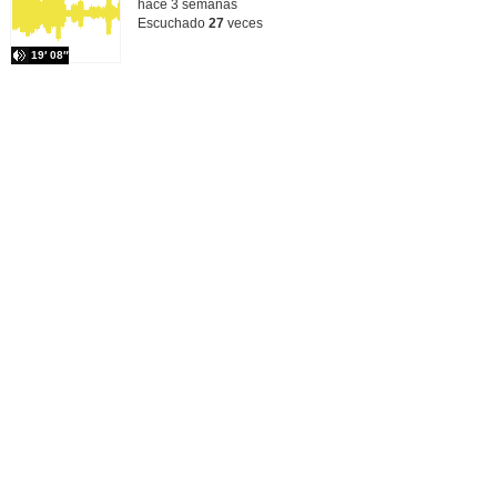
hace 3 semanas
Escuchado
27
veces
19′ 08″