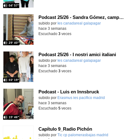
04′ 57″
Podcast 25/26 - Sandra Gómez, campeona de Enduro
subido por
Ies canadareal galapagar
-
hace 3 semanas
Escuchado
3
veces
29′ 40″
Podcast 25/26 - I nostri amici italiani
subido por
Ies canadareal galapagar
-
hace 3 semanas
Escuchado
3
veces
03′ 19″
Podcast - Luis en Innsbruck
subido por
Erasmus ies pacifico madrid
-
hace 3 semanas
Escuchado
5
veces
15′ 46″
Capítulo 9_Radio Pichón
Contenido educativo.
subido por
Tic cp palomerasbajas madrid
-