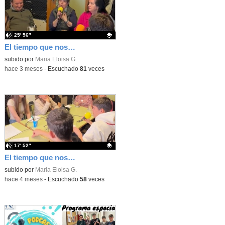
25′ 56″
El tiempo que nos une. PROGRAMA 2. Machismo.
Contenido educativo.
subido por
Maria Eloisa G.
-
hace 3 meses
-
Escuchado
81
veces
17′ 52″
El tiempo que nos une. PROGRAMA 1 .
Contenido educativo.
subido por
Maria Eloisa G.
-
hace 4 meses
-
Escuchado
58
veces