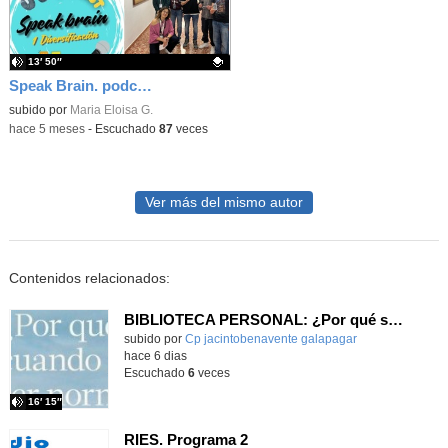
13′ 50″
Speak Brain. podcast programa especial entrevistas DIA DE LA MUJER 8M
Contenido educativo.
subido por
Maria Eloisa G.
-
hace 5 meses
-
Escuchado
87
veces
Ver más del mismo autor
Contenidos relacionados:
BIBLIOTECA PERSONAL: ¿Por qué ser feliz cuando puedes ser normal?
Contenido educativo.
subido por
Cp jacintobenavente galapagar
-
hace 6 dias
Escuchado
6
veces
16′ 15″
RIES. Programa 2