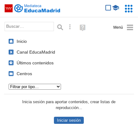
Mediateca de EducaMadrid
Saltar navegación
Servic
Educa
Palabra o frase:
Búsqueda avanzada
Ayuda
(en
ventana
Inicio
nueva)
Canal EducaMadrid
Últimos contenidos
Centros
Tipo de contenido:
Inicia sesión para aportar contenidos, crear listas de
reproducción...
Iniciar sesión