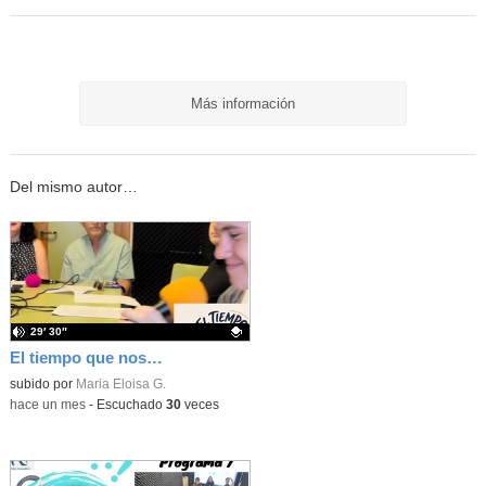
Más información
Del mismo autor…
29′ 30″
El tiempo que nos une. PROGRAMA 5. Bullying.
Contenido educativo.
subido por
Maria Eloisa G.
-
hace un mes
-
Escuchado
30
veces