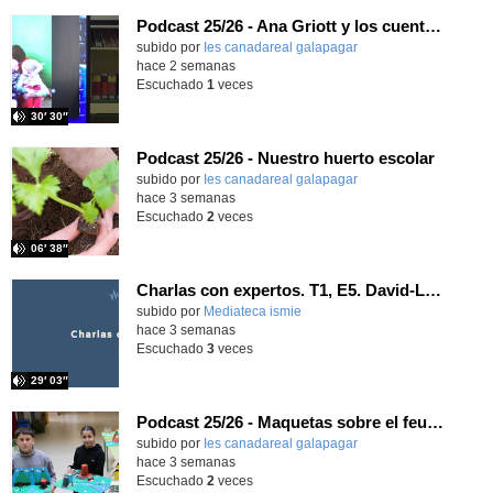
Podcast 25/26 - Ana Griott y los cuentos de las voces olvidadas
subido por
Ies canadareal galapagar
-
hace 2 semanas
Escuchado
1
veces
30′ 30″
Podcast 25/26 - Nuestro huerto escolar
subido por
Ies canadareal galapagar
-
hace 3 semanas
Escuchado
2
veces
06′ 38″
Charlas con expertos. T1, E5. David-Li Ilundáin Reviriego
subido por
Mediateca ismie
-
hace 3 semanas
Escuchado
3
veces
29′ 03″
Podcast 25/26 - Maquetas sobre el feudalismo
subido por
Ies canadareal galapagar
-
hace 3 semanas
Escuchado
2
veces