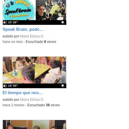
15′ 26″
Speak Brain. podcast programa 7 secciones
Contenido educativo.
subido por
Maria Eloisa G.
-
hace un mes
-
Escuchado
8
veces
19′ 55″
El tiempo que nos une. PROGRAMA 3 Medioambiente.
Contenido educativo.
subido por
Maria Eloisa G.
-
hace 2 meses
-
Escuchado
38
veces