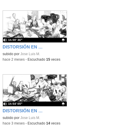
1h 00′ 36″
DISTORSIÓN EN LAS ONDAS 22/05/26
Contenido educativo.
subido por
Jose Luis M.
-
hace 2 meses
-
Escuchado
15
veces
1h 04′ 05″
DISTORSIÓN EN LAS ONDAS 06/05/26
Contenido educativo.
subido por
Jose Luis M.
-
hace 3 meses
-
Escuchado
14
veces