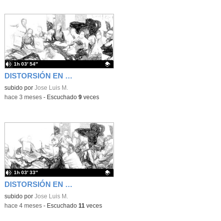
1h 03′ 54″
DISTORSIÓN EN LAS ONDAS 22/04/26
Contenido educativo.
subido por
Jose Luis M.
-
hace 3 meses
-
Escuchado
9
veces
1h 03′ 33″
DISTORSIÓN EN LAS ONDAS 09/04/26
Contenido educativo.
subido por
Jose Luis M.
-
hace 4 meses
-
Escuchado
11
veces