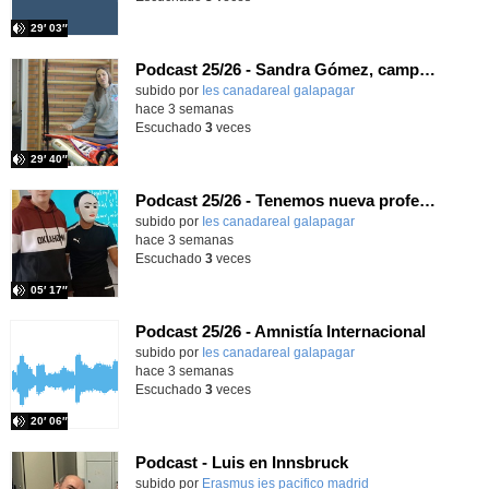
29′ 03″
Podcast 25/26 - Sandra Gómez, campeona de Enduro
subido por
Ies canadareal galapagar
-
hace 3 semanas
Escuchado
3
veces
29′ 40″
Podcast 25/26 - Tenemos nueva profesora de Griego ¿Conoces a María Eugenia?
subido por
Ies canadareal galapagar
-
hace 3 semanas
Escuchado
3
veces
05′ 17″
Podcast 25/26 - Amnistía Internacional
subido por
Ies canadareal galapagar
-
hace 3 semanas
Escuchado
3
veces
20′ 06″
Podcast - Luis en Innsbruck
subido por
Erasmus ies pacifico madrid
-