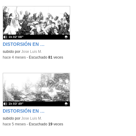
1h 02′ 08″
DISTORSIÓN EN LAS ONDAS 25/03/26
Contenido educativo.
subido por
Jose Luis M.
-
hace 4 meses
-
Escuchado
81
veces
1h 03′ 49″
DISTORSIÓN EN LAS ONDAS 12/03/26
Contenido educativo.
subido por
Jose Luis M.
-
hace 5 meses
-
Escuchado
19
veces