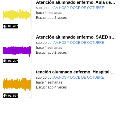
Atención alumnado enfermo. Aula dentro del hospital. Rosa María Poza Hervás
Contenido educativo.
subido por
AA.HOSP. DOCE DE OCTUBRE
-
hace 4 semanas
Escuchado
2
veces
00′ 45″
Atención alumnado enfermo. SAED secundaria. Charo Villamariz Cid.
Contenido educativo.
subido por
AA.HOSP. DOCE DE OCTUBRE
-
hace 4 semanas
Escuchado
2
veces
01′ 20″
tención alumnado enfermo. Hospitalización Psiquiátrica. María del Carmen Sanz Segura
Contenido educativo.
subido por
AA.HOSP. DOCE DE OCTUBRE
-
hace 4 semanas
Escuchado
4
veces
01′ 57″