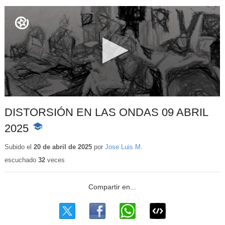
DISTORSIÓN EN LAS ONDAS 09 ABRIL
2025
-
Contenido
educativo
Subido el
20 de abril de 2025
por
Jose Luis M.
escuchado
32
veces