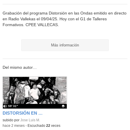
Grabación del programa Distorsión en las Ondas emitido en directo
en Radio Vallekas el 09/04/25. Hoy con el G1 de Talleres
Formativos. CPEE VALLECAS.
Más información
Del mismo autor…
59′ 31″
DISTORSIÓN EN LAS ONDAS 04/06/26
Contenido educativo.
subido por
Jose Luis M.
-
hace 2 meses
-
Escuchado
22
veces