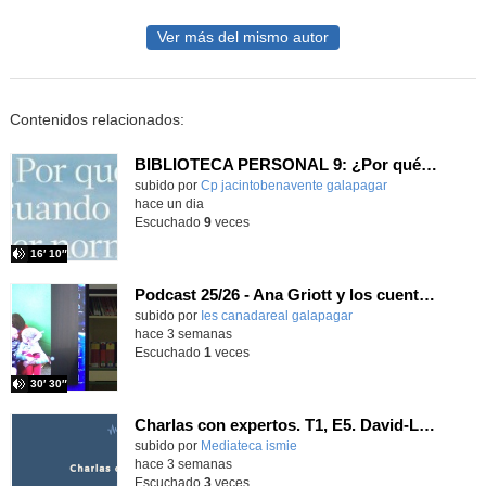
Ver más del mismo autor
Contenidos relacionados:
BIBLIOTECA PERSONAL 9: ¿Por qué ser feliz cuando puedes ser normal?
Contenido educativo.
subido por
Cp jacintobenavente galapagar
-
hace un dia
Escuchado
9
veces
16′ 10″
Podcast 25/26 - Ana Griott y los cuentos de las voces olvidadas
subido por
Ies canadareal galapagar
-
hace 3 semanas
Escuchado
1
veces
30′ 30″
Charlas con expertos. T1, E5. David-Li Ilundáin Reviriego
subido por
Mediateca ismie
-
hace 3 semanas
Escuchado
3
veces