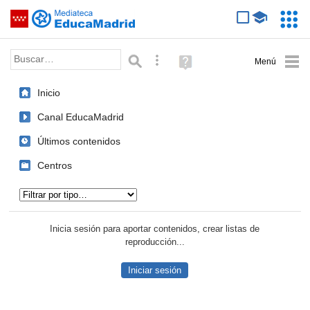
Mediateca de EducaMadrid
Saltar navegación
Servic
Educa
Palabra o frase:
Búsqueda avanzada
Ayuda
(en
ventana
Inicio
nueva)
Canal EducaMadrid
Últimos contenidos
Centros
Tipo de contenido:
Inicia sesión para aportar contenidos, crear listas de
reproducción...
Iniciar sesión