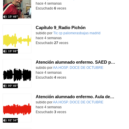
hace 4 semanas
Escuchado
6
veces
15′ 46″
Capítulo 9_Radio Pichón
Contenido educativo.
subido por
Tic cp palomerasbajas madrid
-
hace 4 semanas
Escuchado
27
veces
19′ 08″
Atención alumnado enfermo. SAED primaria. José Nesh-Nash García
Contenido educativo.
subido por
AA.HOSP. DOCE DE OCTUBRE
-
hace 4 semanas
Escuchado
4
veces
00′ 46″
Atención alumnado enfermo. Aula dentro del hospital. Sara Martín Fernández.
Contenido educativo.
subido por
AA.HOSP. DOCE DE OCTUBRE
-
hace 4 semanas
Escuchado
3
veces
02′ 34″