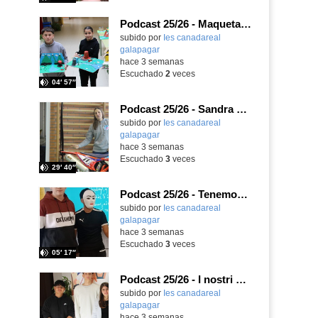
Podcast 25/26 - Maquetas sobre el feudalismo
subido por
Ies canadareal
galapagar
-
hace 3 semanas
Escuchado
2
veces
04′ 57″
Podcast 25/26 - Sandra Gómez, campeona de Enduro
subido por
Ies canadareal
galapagar
-
hace 3 semanas
Escuchado
3
veces
29′ 40″
Podcast 25/26 - Tenemos nueva profesora de Griego ¿Conoces a María Eugenia?
subido por
Ies canadareal
galapagar
-
hace 3 semanas
Escuchado
3
veces
05′ 17″
Podcast 25/26 - I nostri amici italiani
subido por
Ies canadareal
galapagar
-
hace 3 semanas