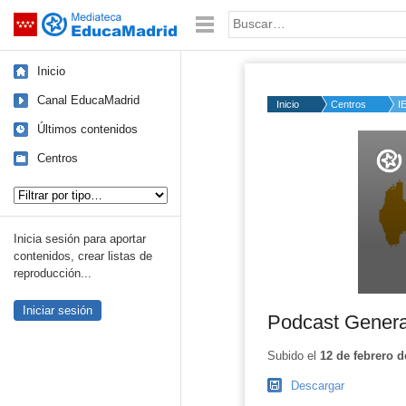
Mediateca de EducaMadrid
Saltar navegación
Palabra o frase:
Inicio
Canal EducaMadrid
Inicio
Centros
I
Últimos contenidos
Volume
50%
Centros
Tipo de contenido:
Inicia sesión para aportar
contenidos, crear listas de
reproducción...
Iniciar sesión
Podcast Generac
Subido el
12 de febrero d
Descargar