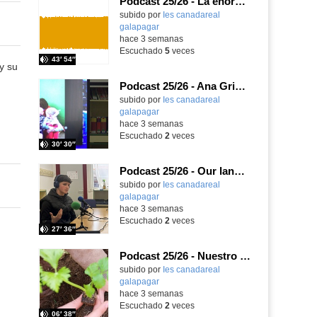
Podcast 25/26 - La enorme responsabilidad de ser juez
subido por
Ies canadareal
galapagar
-
hace 3 semanas
Escuchado
5
veces
43′ 54″
y su
Podcast 25/26 - Ana Griott y los cuentos de las voces olvidadas
subido por
Ies canadareal
galapagar
-
hace 3 semanas
Escuchado
2
veces
30′ 30″
Podcast 25/26 - Our language assistant Ellie
subido por
Ies canadareal
galapagar
-
hace 3 semanas
Escuchado
2
veces
27′ 36″
Podcast 25/26 - Nuestro huerto escolar
subido por
Ies canadareal
galapagar
-
hace 3 semanas
Escuchado
2
veces
06′ 38″