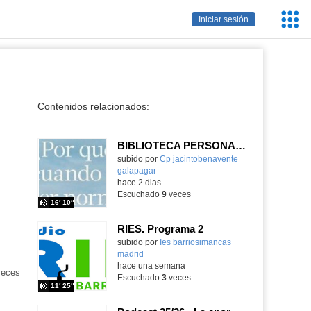
Servic
Iniciar sesión
Educa
Contenidos relacionados:
BIBLIOTECA PERSONAL 9: ¿Por qué ser feliz cuando puedes ser normal?
Contenido educativo.
subido por
Cp jacintobenavente
galapagar
-
hace 2 dias
Escuchado
9
veces
16′ 10″
RIES. Programa 2
Contenido educativo.
subido por
Ies barriosimancas
madrid
-
hace una semana
eces
Escuchado
3
veces
11′ 25″