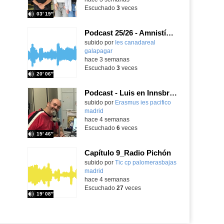
Escuchado
3
veces
03′ 19″
Podcast 25/26 - Amnistía Internacional
subido por
Ies canadareal
galapagar
-
hace 3 semanas
Escuchado
3
veces
20′ 06″
Podcast - Luis en Innsbruck
subido por
Erasmus ies pacifico
madrid
-
hace 4 semanas
Escuchado
6
veces
15′ 46″
Capítulo 9_Radio Pichón
Contenido educativo.
subido por
Tic cp palomerasbajas
madrid
-
hace 4 semanas
Escuchado
27
veces
19′ 08″