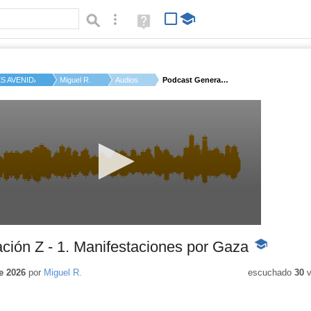
Búsqueda avanzada
Ayuda
(en
ventana
nueva)
ES AVENIDA DE LOS T...
Miguel R.
Audios
Podcast Generación Z...
ión Z - 1. Manifestaciones por Gaza
-
Contenido
educativo
e 2026
por
Miguel R.
escuchado
30
v