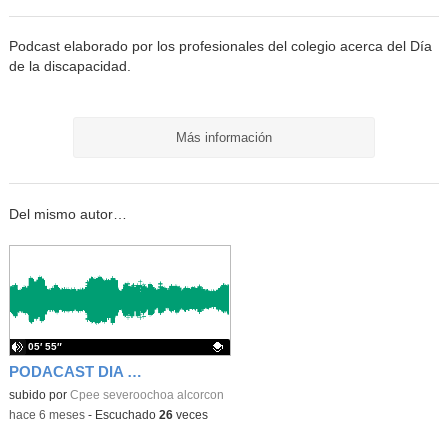
Podcast elaborado por los profesionales del colegio acerca del Día
de la discapacidad.
Más información
Del mismo autor…
05′ 55″
PODACAST DIA DE LA PAZ
Contenido educativo.
subido por
Cpee severoochoa alcorcon
-
hace 6 meses
-
Escuchado
26
veces