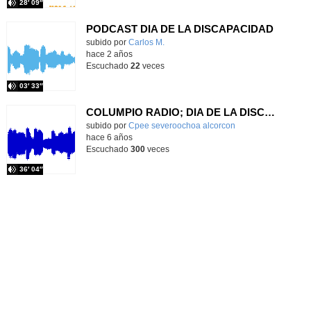
28′ 09″
PODCAST DIA DE LA DISCAPACIDAD
Contenido educativo.
subido por
Carlos M.
-
hace 2 años
Escuchado
22
veces
03′ 33″
COLUMPIO RADIO; DIA DE LA DISCAPACIDAD
Contenido educativo.
subido por
Cpee severoochoa alcorcon
-
hace 6 años
Escuchado
300
veces
36′ 04″