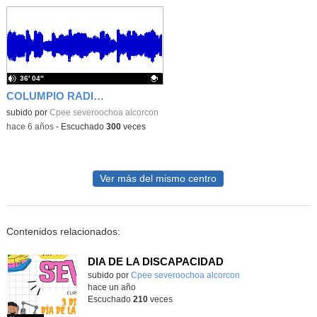
36′ 04″
COLUMPIO RADIO; DIA DE LA DISCAPACIDAD
Contenido educativo.
subido por
Cpee severoochoa alcorcon
-
hace 6 años
-
Escuchado
300
veces
Ver más del mismo centro
Contenidos relacionados:
DIA DE LA DISCAPACIDAD
subido por
Cpee severoochoa alcorcon
-
hace un año
Escuchado
210
veces