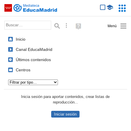
Mediateca de EducaMadrid
Saltar navegación
Servic
Educa
Palabra o frase:
Búsqueda avanzada
Ayuda
(en
ventana
Inicio
nueva)
Canal EducaMadrid
Últimos contenidos
Centros
Tipo de contenido:
Inicia sesión para aportar contenidos, crear listas de
reproducción...
Iniciar sesión