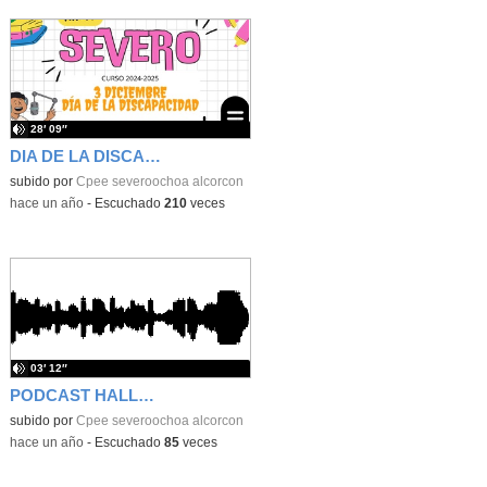
28′ 09″
DIA DE LA DISCAPACIDAD
subido por
Cpee severoochoa alcorcon
-
hace un año
-
Escuchado
210
veces
03′ 12″
PODCAST HALLOWEEN 2024
subido por
Cpee severoochoa alcorcon
-
hace un año
-
Escuchado
85
veces