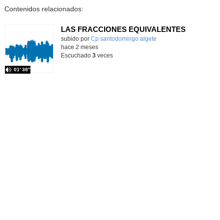
Contenidos relacionados:
LAS FRACCIONES EQUIVALENTES
Contenido educativo.
subido por
Cp santodomingo algete
-
hace 2 meses
Escuchado
3
veces
01′ 38″