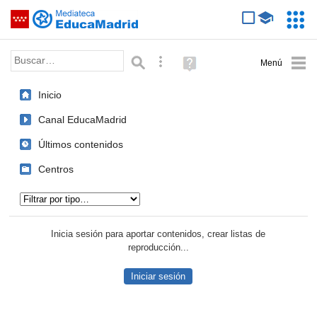
Mediateca de EducaMadrid
Saltar navegación
Servic
Educa
Palabra o frase:
Búsqueda avanzada
Ayuda
(en
ventana
Inicio
nueva)
Canal EducaMadrid
Últimos contenidos
Centros
Tipo de contenido:
Inicia sesión para aportar contenidos, crear listas de
reproducción...
Iniciar sesión