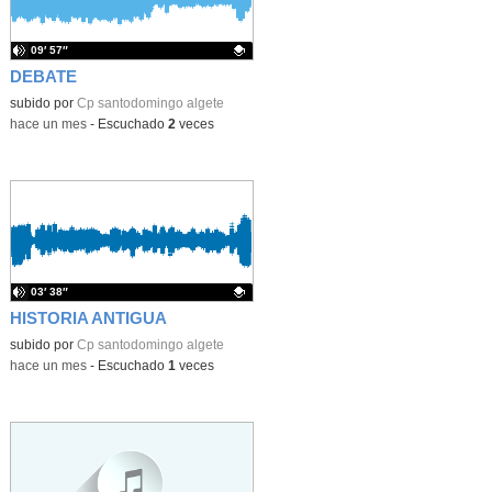
09′ 57″
DEBATE
Contenido educativo.
subido por
Cp santodomingo algete
-
hace un mes
-
Escuchado
2
veces
03′ 38″
HISTORIA ANTIGUA
Contenido educativo.
subido por
Cp santodomingo algete
-
hace un mes
-
Escuchado
1
veces