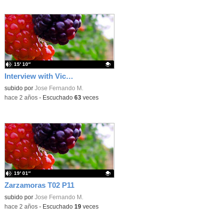
15′ 10″
Interview with Victoria Lilly
Contenido educativo.
subido por
Jose Fernando M.
-
hace 2 años
-
Escuchado
63
veces
19′ 01″
Zarzamoras T02 P11
Contenido educativo.
subido por
Jose Fernando M.
-
hace 2 años
-
Escuchado
19
veces