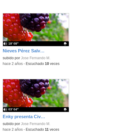
18′ 08″
Nieves Pérez Salvador presenta Besos de vainilla (2024)
Contenido educativo.
subido por
Jose Fernando M.
-
hace 2 años
-
Escuchado
10
veces
03′ 04″
Enky presenta Civil War (2024)
Contenido educativo.
subido por
Jose Fernando M.
-
hace 2 años
-
Escuchado
11
veces