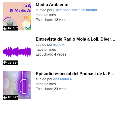
Medio Ambiente
Contenido educativo.
subido por
Cpee hospitalclinico madrid
-
hace un mes
Escuchado
12
veces
07′ 35″
Entrevista de Radio Mola a Loli, Diversión Solidaria
Contenido educativo.
subido por
Irene A.
-
hace un mes
Escuchado
4
veces
33′ 58″
Episodio especial del Podcast de la Familia Churchill
Contenido educativo.
subido por
Ana Maria R.
-
hace un mes
Escuchado
23
veces
09′ 42″