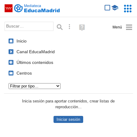
Mediateca de EducaMadrid
Saltar navegación
Servic
Educa
Palabra o frase:
Búsqueda avanzada
Ayuda
(en
ventana
Inicio
nueva)
Canal EducaMadrid
Últimos contenidos
Centros
Tipo de contenido:
Inicia sesión para aportar contenidos, crear listas de
reproducción...
Iniciar sesión