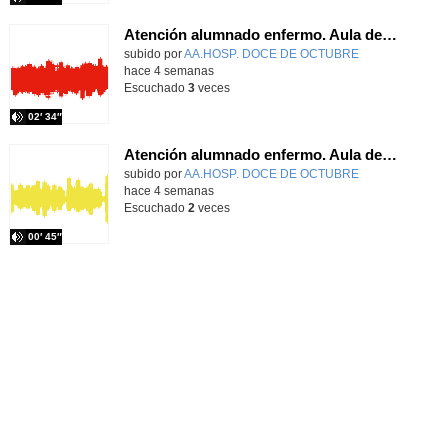
Atención alumnado enfermo. Aula dentro del hospital. Sara Martín Fernández.
Contenido educativo.
subido por
AA.HOSP. DOCE DE OCTUBRE
-
hace 4 semanas
Escuchado
3
veces
02′ 34″
Atención alumnado enfermo. Aula dentro del hospital. Rosa María Poza Hervás
Contenido educativo.
subido por
AA.HOSP. DOCE DE OCTUBRE
-
hace 4 semanas
Escuchado
2
veces
00′ 45″