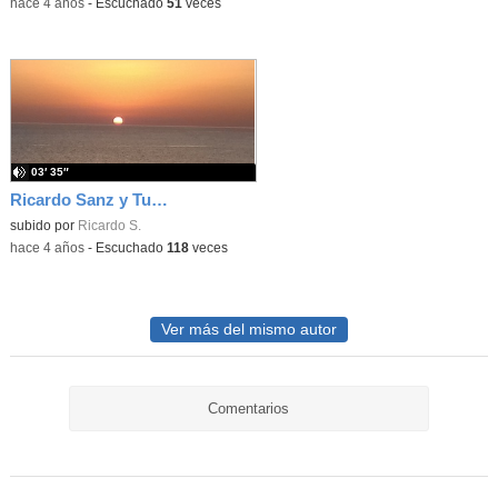
-
hace 4 años
-
Escuchado
51
veces
03′ 35″
Ricardo Sanz y Tur: Rosso capriccio estivo
subido por
Ricardo S.
-
hace 4 años
-
Escuchado
118
veces
Ver más del mismo autor
Comentarios