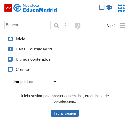
Mediateca de EducaMadrid
Saltar navegación
Servic
Educa
Palabra o frase:
Búsqueda avanzada
Ayuda
(en
ventana
Inicio
nueva)
Canal EducaMadrid
Últimos contenidos
Centros
Tipo de contenido:
Inicia sesión para aportar contenidos, crear listas de
reproducción...
Iniciar sesión