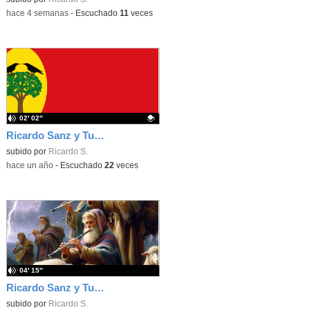
-
hace 4 semanas
-
Escuchado
11
veces
02′ 02″
Ricardo Sanz y Tur: Seguidillas de Leciñena
Contenido educativo.
subido por
Ricardo S.
-
hace un año
-
Escuchado
22
veces
04′ 15″
Ricardo Sanz y Tur: Pastorale
subido por
Ricardo S.