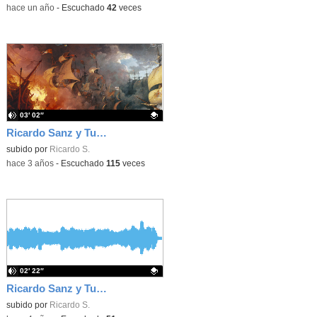
-
hace un año
-
Escuchado
42
veces
03′ 02″
Ricardo Sanz y Tur: Armada Invencible. Batalla española
Contenido educativo.
subido por
Ricardo S.
-
hace 3 años
-
Escuchado
115
veces
02′ 22″
Ricardo Sanz y Tur: Vals en mi menor
Contenido educativo.
subido por
Ricardo S.