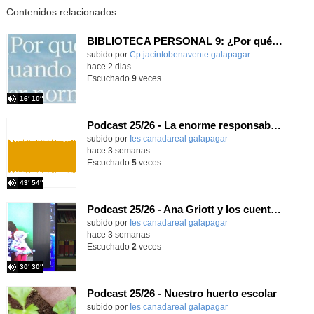
Contenidos relacionados:
BIBLIOTECA PERSONAL 9: ¿Por qué ser feliz cuando puedes ser normal?
Contenido educativo.
subido por
Cp jacintobenavente galapagar
-
hace 2 dias
Escuchado
9
veces
16′ 10″
Podcast 25/26 - La enorme responsabilidad de ser juez
subido por
Ies canadareal galapagar
-
hace 3 semanas
Escuchado
5
veces
43′ 54″
Podcast 25/26 - Ana Griott y los cuentos de las voces olvidadas
subido por
Ies canadareal galapagar
-
hace 3 semanas
Escuchado
2
veces
30′ 30″
Podcast 25/26 - Nuestro huerto escolar
subido por
Ies canadareal galapagar
-