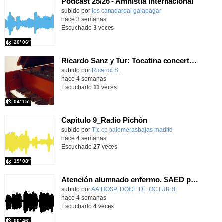
Podcast 25/26 - Amnistía Internacional
subido por
Ies canadareal galapagar
-
hace 3 semanas
Escuchado
3
veces
20′ 06″
Ricardo Sanz y Tur: Tocatina concertante al aire español
subido por
Ricardo S.
-
hace 4 semanas
Escuchado
11
veces
04′ 15″
Capítulo 9_Radio Pichón
Contenido educativo.
subido por
Tic cp palomerasbajas madrid
-
hace 4 semanas
Escuchado
27
veces
19′ 08″
Atención alumnado enfermo. SAED primaria. José Nesh-Nash García
Contenido educativo.
subido por
AA.HOSP. DOCE DE OCTUBRE
-
hace 4 semanas
Escuchado
4
veces
00′ 46″