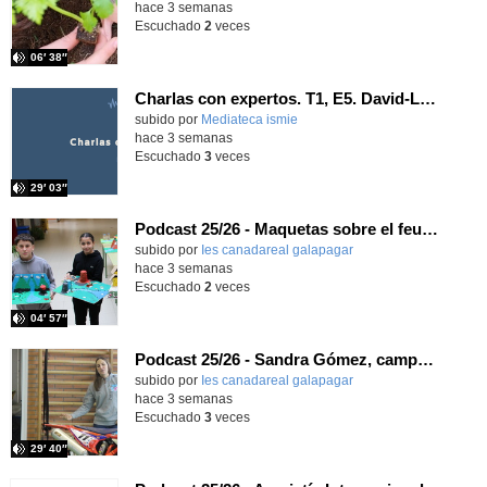
hace 3 semanas
Escuchado
2
veces
06′ 38″
Charlas con expertos. T1, E5. David-Li Ilundáin Reviriego
subido por
Mediateca ismie
-
hace 3 semanas
Escuchado
3
veces
29′ 03″
Podcast 25/26 - Maquetas sobre el feudalismo
subido por
Ies canadareal galapagar
-
hace 3 semanas
Escuchado
2
veces
04′ 57″
Podcast 25/26 - Sandra Gómez, campeona de Enduro
subido por
Ies canadareal galapagar
-
hace 3 semanas
Escuchado
3
veces
29′ 40″