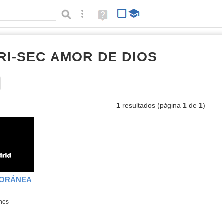
Búsqueda avanzada
Ayuda
(en
ventana
nueva)
RI-SEC AMOR DE DIOS
listas
Tipo de contenido:
1
resultados (página
1
de
1
)
PORÁNEA
ones