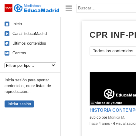
Mediateca de EducaMadrid
Saltar navegación
Palabra o frase:
Inicio
CPR INF-P
Canal EducaMadrid
Últimos contenidos
Todos los contenidos
Centros
Tipo de contenido:
Inicia sesión para aportar
contenidos, crear listas de
reproducción...
vídeos de youtube
Iniciar sesión
HISTORIA CONTEM
subido por
Mónica M.
-
hace 4 años
-
4
visualizaci