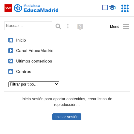
Mediateca de EducaMadrid
Saltar navegación
Servic
Educa
Palabra o frase:
Búsqueda avanzada
Ayuda
(en
ventana
Inicio
nueva)
Canal EducaMadrid
Últimos contenidos
Centros
Tipo de contenido:
Inicia sesión para aportar contenidos, crear listas de
reproducción...
Iniciar sesión