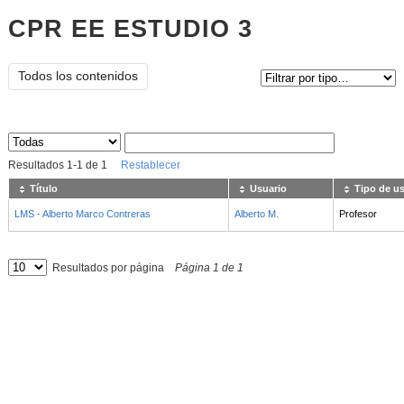
CPR EE ESTUDIO 3
Tipo de contenido:
Todos los contenidos
Sus archivos
:
Resultados
1
-
1
de
1
Restablecer
Título
Usuario
Tipo de u
LMS - Alberto Marco Contreras
Alberto M.
Profesor
Resultados por página
Página
1
de
1