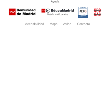
Ayuda
(en ventana nueva)
Certificación
Buzón
de
anónim
conformidad
del Pla
con el
Regiona
Esquema
contra l
Nacional de
Accesibilidad
Mapa
web
Aviso
legal
Contacto
Drogas 
Seguridad
la
(categoría
Comunid
MEDIA). El
de Madr
documento
se abrirá en
ventana
nueva.