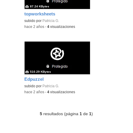
87.24 KBytes
topworksheets
subido por
Patricia G.
-
hace 2 años
-
4
visualizaciones
510.29 KBytes
Edpuzzel
subido por
Patricia G.
-
hace 2 años
-
4
visualizaciones
5
resultados (página
1
de
1
)