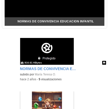
NORMAS DE CONVIVENCIA EDUCACION INFANTIL
816.61 KBytes
NORMAS DE CONVIVENCIA EDUCACION INFANTIL
Contenido educativo.
subido por
María Teresa O.
-
hace 2 años
-
5
visualizaciones