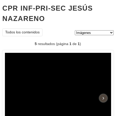
CPR INF-PRI-SEC JESÚS
NAZARENO
imágenes
Tipo de contenido:
Todos los contenidos
5
resultados (página
1
de
1
)
›