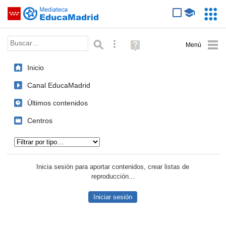
Mediateca de EducaMadrid
Saltar navegación
Servic
Educa
Palabra o frase:
Búsqueda avanzada
Ayuda
(en
ventana
Inicio
nueva)
Canal EducaMadrid
Últimos contenidos
Centros
Tipo de contenido:
Inicia sesión para aportar contenidos, crear listas de
reproducción...
Iniciar sesión