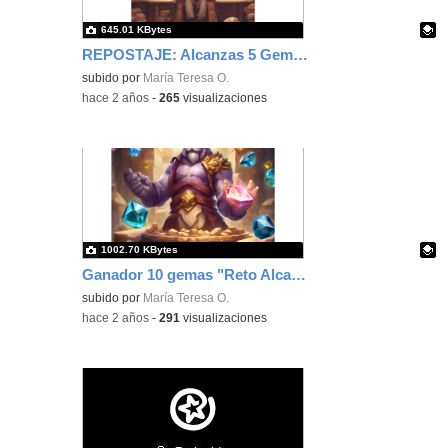
645.01 KBytes
REPOSTAJE: Alcanzas 5 Gemas por tu trabajo
Contenido educativo.
subido por
María Teresa O.
-
hace 2 años
-
265
visualizaciones
1002.70 KBytes
Ganador 10 gemas "Reto Alcanza las gemas y el bastón de Navidad"
Contenido educativo.
subido por
María Teresa O.
-
hace 2 años
-
291
visualizaciones