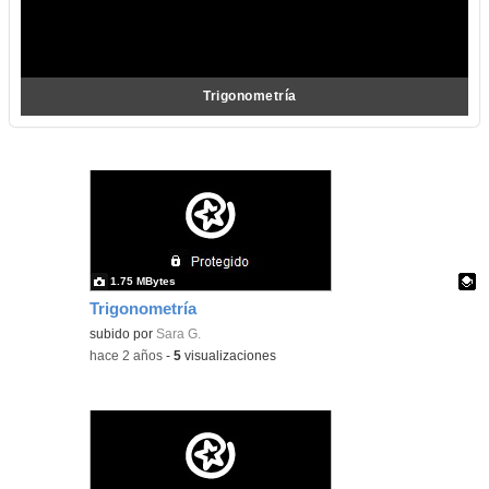
Trigonometría
1.75 MBytes
Trigonometría
Contenido educativo.
subido por
Sara G.
-
hace 2 años
-
5
visualizaciones