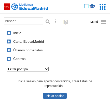
Mediateca de EducaMadrid
Saltar navegación
Servic
Educa
Palabra o frase:
Búsqueda avanzada
Ayuda
(en
ventana
Inicio
nueva)
Canal EducaMadrid
Últimos contenidos
Centros
Tipo de contenido:
Inicia sesión para aportar contenidos, crear listas de
reproducción...
Iniciar sesión