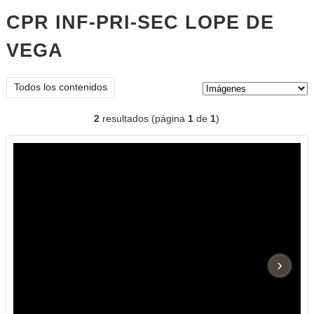
CPR INF-PRI-SEC LOPE DE
VEGA
imágenes
Tipo de contenido:
Todos los contenidos
2
resultados (página
1
de
1
)
›