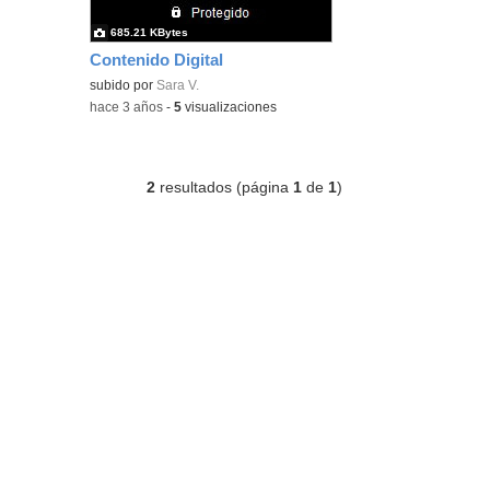
685.21 KBytes
Contenido Digital
subido por
Sara V.
-
hace 3 años
-
5
visualizaciones
2
resultados (página
1
de
1
)