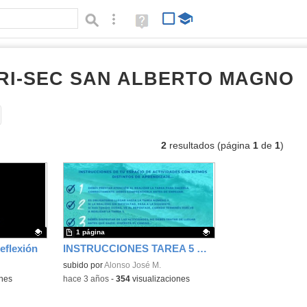
Búsqueda avanzada
Ayuda
(en
ventana
nueva)
PRI-SEC SAN ALBERTO MAGNO
d
Tipo de contenido:
2
resultados (página
1
de
1
)
1 página
eflexión
INSTRUCCIONES TAREA 5 CANVA
Contenido educativo.
subido por
Alonso José M.
ones
-
hace 3 años
-
354
visualizaciones