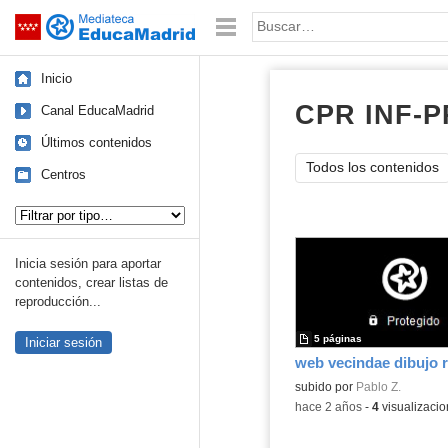
Mediateca de EducaMadrid
Saltar navegación
Palabra o frase:
Inicio
CPR INF-
Canal EducaMadrid
Últimos contenidos
Todos los contenidos
Centros
Tipo de contenido:
Inicia sesión para aportar
contenidos, crear listas de
reproducción...
5 páginas
Iniciar sesión
web vecindae dibujo r
Contenido educativo.
subido por
Pablo Z.
-
hace 2 años
-
4
visualizaci